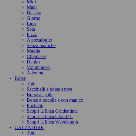
Midi
Maxi
Da sera
Giorno
Lino
Seta
Pizzo
A portafoglio
Senza maniche
Maglia
Chemisier
Denim
Voluminoso
Aderente
Borse
Tutti
Secchielli e borse estive
Borse a spalla
Borse a tracolla e con manico
Pochette
Scopri la linea Goldentime
Scopri la linea Cloud 91
Scopri la linea Wavelength
CALZATURE
Tutti