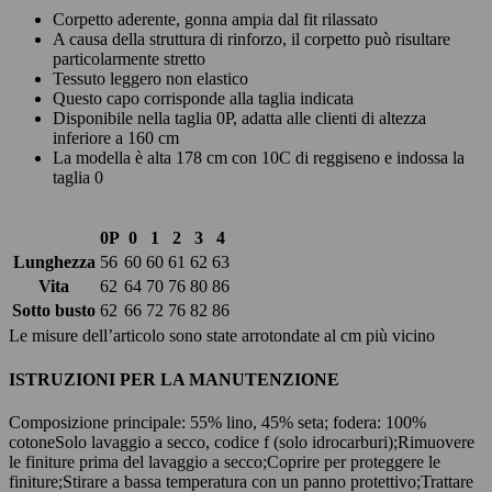
Corpetto aderente, gonna ampia dal fit rilassato
A causa della struttura di rinforzo, il corpetto può risultare
particolarmente stretto
Tessuto leggero non elastico
Questo capo corrisponde alla taglia indicata
Disponibile nella taglia 0P, adatta alle clienti di altezza
inferiore a 160 cm
La modella è alta 178 cm con 10C di reggiseno e indossa la
taglia 0
0P
0
1
2
3
4
Lunghezza
56
60
60
61
62
63
Vita
62
64
70
76
80
86
Sotto busto
62
66
72
76
82
86
Le misure dell’articolo sono state arrotondate al cm più vicino
ISTRUZIONI PER LA MANUTENZIONE
Composizione principale: 55% lino, 45% seta; fodera: 100%
cotone
Solo lavaggio a secco, codice f (solo idrocarburi);
Rimuovere
le finiture prima del lavaggio a secco;
Coprire per proteggere le
finiture;
Stirare a bassa temperatura con un panno protettivo;
Trattare