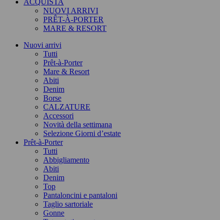
ACQUISTA
NUOVI ARRIVI
PRÊT-À-PORTER
MARE & RESORT
Nuovi arrivi
Tutti
Prêt-à-Porter
Mare & Resort
Abiti
Denim
Borse
CALZATURE
Accessori
Novità della settimana
Selezione Giorni d’estate
Prêt-à-Porter
Tutti
Abbigliamento
Abiti
Denim
Top
Pantaloncini e pantaloni
Taglio sartoriale
Gonne