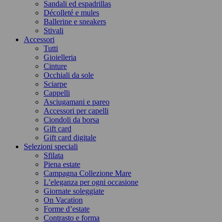
Sandali ed espadrillas
Décolleté e mules
Ballerine e sneakers
Stivali
Accessori
Tutti
Gioielleria
Cinture
Occhiali da sole
Sciarpe
Cappelli
Asciugamani e pareo
Accessori per capelli
Ciondoli da borsa
Gift card
Gift card digitale
Selezioni speciali
Sfilata
Piena estate
Campagna Collezione Mare
L’eleganza per ogni occasione
Giornate soleggiate
On Vacation
Forme d’estate
Contrasto e forma