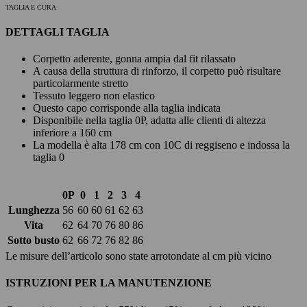
TAGLIA E CURA
DETTAGLI TAGLIA
Corpetto aderente, gonna ampia dal fit rilassato
A causa della struttura di rinforzo, il corpetto può risultare
particolarmente stretto
Tessuto leggero non elastico
Questo capo corrisponde alla taglia indicata
Disponibile nella taglia 0P, adatta alle clienti di altezza
inferiore a 160 cm
La modella è alta 178 cm con 10C di reggiseno e indossa la
taglia 0
0P
0
1
2
3
4
Lunghezza
56
60
60
61
62
63
Vita
62
64
70
76
80
86
Sotto busto
62
66
72
76
82
86
Le misure dell’articolo sono state arrotondate al cm più vicino
ISTRUZIONI PER LA MANUTENZIONE