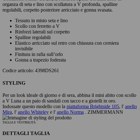
organza di seta e lino con scollatura a V profonda, spalline
regolabili, corpetto posteriore arricciato e gonna svasata.
Tessuto in misto seta e lino
Scollo con ferretto a V
Rinforzi laterali sul corpetto
Spalline regolabili
Elastico arricciato sul retro con chiusura con cerniera
invisibile
Finitura in rafia sull’orlo
Gonna a trapezio foderata
Codice articolo: 4398DS261
STYLING
Per un look ideale di giorno e di sera, abbina il mini abito con scollo
a V Luna a un paio di sandali con tacco e a gioielli in oro.
Indossate questo modello con la
piattaforma Brightside 105
, l'
anello
Mira
, l'
anello Whiteley
e l'
anello Norma
. ZIMMERMANN
TAGLIA E VESTIBILITÀ
DETTAGLI TAGLIA