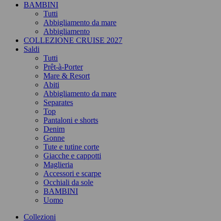
BAMBINI
Tutti
Abbigliamento da mare
Abbigliamento
COLLEZIONE CRUISE 2027
Saldi
Tutti
Prêt-à-Porter
Mare & Resort
Abiti
Abbigliamento da mare
Separates
Top
Pantaloni e shorts
Denim
Gonne
Tute e tutine corte
Giacche e cappotti
Maglieria
Accessori e scarpe
Occhiali da sole
BAMBINI
Uomo
Collezioni