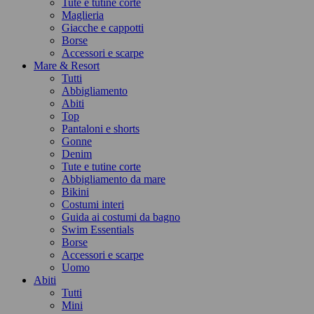
Tute e tutine corte
Maglieria
Giacche e cappotti
Borse
Accessori e scarpe
Mare & Resort
Tutti
Abbigliamento
Abiti
Top
Pantaloni e shorts
Gonne
Denim
Tute e tutine corte
Abbigliamento da mare
Bikini
Costumi interi
Guida ai costumi da bagno
Swim Essentials
Borse
Accessori e scarpe
Uomo
Abiti
Tutti
Mini