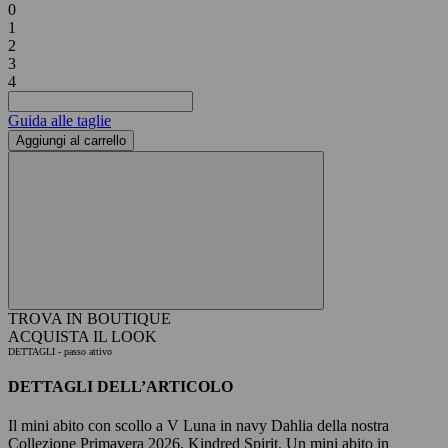
0
1
2
3
4
Guida alle taglie
Aggiungi al carrello
TROVA IN BOUTIQUE
ACQUISTA IL LOOK
DETTAGLI
- passo attivo
DETTAGLI DELL’ARTICOLO
Il mini abito con scollo a V Luna in navy Dahlia della nostra
Collezione Primavera 2026, Kindred Spirit. Un mini abito in