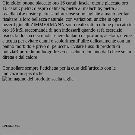
Ciondolo: ottone placcato oro 16 carati; fascia: ottone placcato oro
16 carati; pietra: diaspro dalmata; pietra 2: malachite; pietra 3:
ossidiana
Le nostre pietre semipreziose sono tagliate a mano per far
risaltare la loro bellezza naturale, con variazioni uniche in ogni
pezzo
I gioielli ZIMMERMANN sono realizzati in ottone placcato in
oro 16 kt
Si raccomanda di non indossarli quando si fa esercizio
fisico, la doccia o si nuota
Tenere lontano da profumi, acetoni, creme
e acqua per evitare danni o scolorimenti
Pulire delicatamente con un
panno morbido e privo di pelucchi. Evitare l’uso di prodotti di
pulizia
Riporre in un luogo fresco e asciutto, lontano dalla luce solare
diretta e dal calore
Controllare sempre l’etichetta per la cura dell’articolo con le
indicazioni specifiche.
SPEDIZIONE