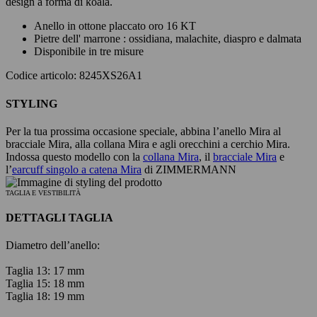
design a forma di koala.
Anello in ottone placcato oro 16 KT
Pietre dell' marrone : ossidiana, malachite, diaspro e dalmata
Disponibile in tre misure
Codice articolo: 8245XS26A1
STYLING
Per la tua prossima occasione speciale, abbina l’anello Mira al
bracciale Mira, alla collana Mira e agli orecchini a cerchio Mira.
Indossa questo modello con la
collana Mira
, il
bracciale Mira
e
l’
earcuff singolo a catena Mira
di ZIMMERMANN
TAGLIA E VESTIBILITÀ
DETTAGLI TAGLIA
Diametro dell’anello:
Taglia 13: 17 mm
Taglia 15: 18 mm
Taglia 18: 19 mm