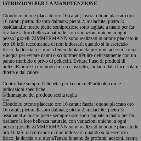
ISTRUZIONI PER LA MANUTENZIONE
Ciondolo: ottone placcato oro 16 carati; fascia: ottone placcato oro
16 carati; pietra: diaspro dalmata; pietra 2: malachite; pietra 3:
ossidiana
Le nostre pietre semipreziose sono tagliate a mano per far
risaltare la loro bellezza naturale, con variazioni uniche in ogni
pezzo
I gioielli ZIMMERMANN sono realizzati in ottone placcato in
oro 16 kt
Si raccomanda di non indossarli quando si fa esercizio
fisico, la doccia o si nuota
Tenere lontano da profumi, acetoni, creme
e acqua per evitare danni o scolorimenti
Pulire delicatamente con un
panno morbido e privo di pelucchi. Evitare l’uso di prodotti di
pulizia
Riporre in un luogo fresco e asciutto, lontano dalla luce solare
diretta e dal calore
Controllare sempre l’etichetta per la cura dell’articolo con le
indicazioni specifiche.
Cura
Ciondolo: ottone placcato oro 16 carati; fascia: ottone placcato oro
16 carati; pietra: diaspro dalmata; pietra 2: malachite; pietra 3:
ossidiana
Le nostre pietre semipreziose sono tagliate a mano per far
risaltare la loro bellezza naturale, con variazioni uniche in ogni
pezzo
I gioielli ZIMMERMANN sono realizzati in ottone placcato in
oro 16 kt
Si raccomanda di non indossarli quando si fa esercizio
fisico, la doccia o si nuota
Tenere lontano da profumi, acetoni, creme