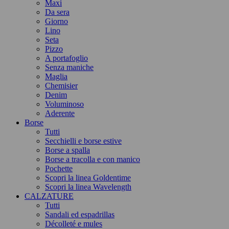
Maxi
Da sera
Giorno
Lino
Seta
Pizzo
A portafoglio
Senza maniche
Maglia
Chemisier
Denim
Voluminoso
Aderente
Borse
Tutti
Secchielli e borse estive
Borse a spalla
Borse a tracolla e con manico
Pochette
Scopri la linea Goldentime
Scopri la linea Wavelength
CALZATURE
Tutti
Sandali ed espadrillas
Décolleté e mules