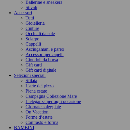
Ballerine e sneakers
Stivali
Accessori
Tutti
Gioielleria
Cinture
Occhiali da sole
Sciarpe
Cappelli
Asciugamani e pareo
Accessori per capelli
Ciondoli da borsa
Gift card
Gift card digitale
Selezioni speciali
Sfilata
L'arte del pizzo
Piena estate
Campagna Collezione Mare
L’eleganza per ogni occasione
Giornate soleggiate
On Vacation
Forme d’estate
Contrasto e forma
BAMBINI