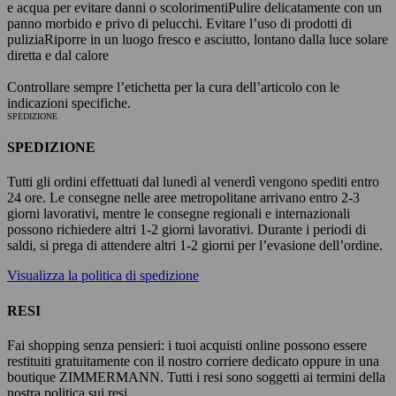
e acqua per evitare danni o scolorimenti
Pulire delicatamente con un
panno morbido e privo di pelucchi. Evitare l’uso di prodotti di
pulizia
Riporre in un luogo fresco e asciutto, lontano dalla luce solare
diretta e dal calore
Controllare sempre l’etichetta per la cura dell’articolo con le
indicazioni specifiche.
SPEDIZIONE
SPEDIZIONE
Tutti gli ordini effettuati dal lunedì al venerdì vengono spediti entro
24 ore. Le consegne nelle aree metropolitane arrivano entro 2-3
giorni lavorativi, mentre le consegne regionali e internazionali
possono richiedere altri 1-2 giorni lavorativi. Durante i periodi di
saldi, si prega di attendere altri 1-2 giorni per l’evasione dell’ordine.
Visualizza la politica di spedizione
RESI
Fai shopping senza pensieri: i tuoi acquisti online possono essere
restituiti gratuitamente con il nostro corriere dedicato oppure in una
boutique ZIMMERMANN. Tutti i resi sono soggetti ai termini della
nostra politica sui resi.