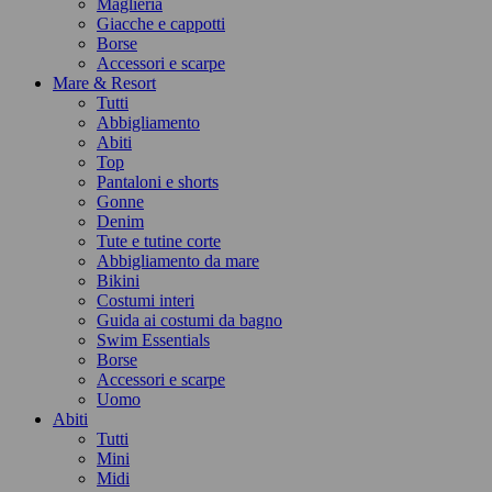
Maglieria
Giacche e cappotti
Borse
Accessori e scarpe
Mare & Resort
Tutti
Abbigliamento
Abiti
Top
Pantaloni e shorts
Gonne
Denim
Tute e tutine corte
Abbigliamento da mare
Bikini
Costumi interi
Guida ai costumi da bagno
Swim Essentials
Borse
Accessori e scarpe
Uomo
Abiti
Tutti
Mini
Midi