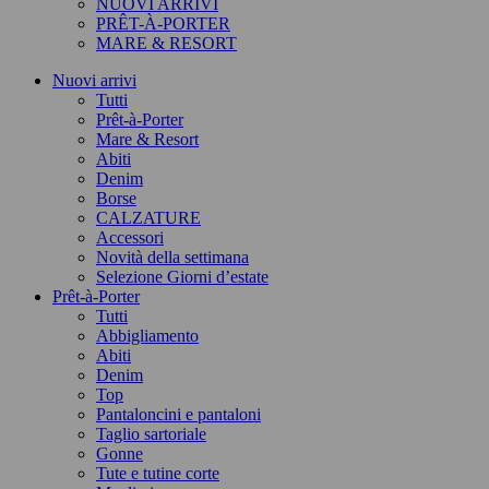
NUOVI ARRIVI
PRÊT-À-PORTER
MARE & RESORT
Nuovi arrivi
Tutti
Prêt-à-Porter
Mare & Resort
Abiti
Denim
Borse
CALZATURE
Accessori
Novità della settimana
Selezione Giorni d’estate
Prêt-à-Porter
Tutti
Abbigliamento
Abiti
Denim
Top
Pantaloncini e pantaloni
Taglio sartoriale
Gonne
Tute e tutine corte