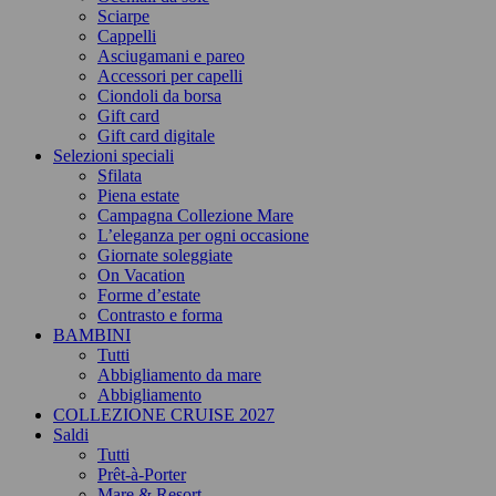
Sciarpe
Cappelli
Asciugamani e pareo
Accessori per capelli
Ciondoli da borsa
Gift card
Gift card digitale
Selezioni speciali
Sfilata
Piena estate
Campagna Collezione Mare
L’eleganza per ogni occasione
Giornate soleggiate
On Vacation
Forme d’estate
Contrasto e forma
BAMBINI
Tutti
Abbigliamento da mare
Abbigliamento
COLLEZIONE CRUISE 2027
Saldi
Tutti
Prêt-à-Porter
Mare & Resort