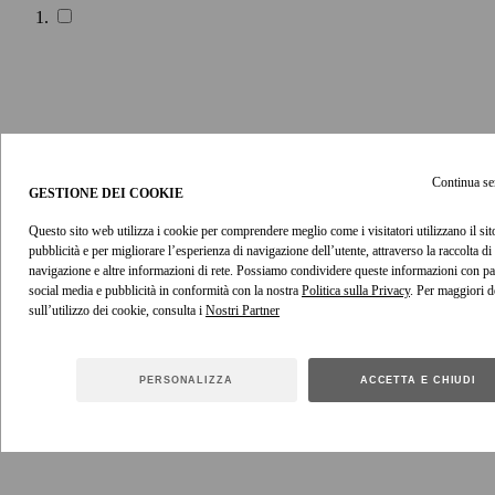
Continua se
cotone
GESTIONE DEI COOKIE
Cotone
Questo sito web utilizza i cookie per comprendere meglio come i visitatori utilizzano il sito
pubblicità e per migliorare l’esperienza di navigazione dell’utente, attraverso la raccolta di 
navigazione e altre informazioni di rete. Possiamo condividere queste informazioni con par
social media e pubblicità in conformità con la nostra
Politica sulla Privacy
. Per maggiori de
sull’utilizzo dei cookie, consulta i
PERSONALIZZA
ACCETTA E CHIUDI
lana
Lana