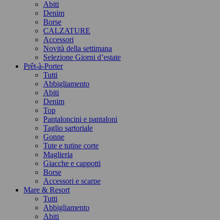
Abiti
Denim
Borse
CALZATURE
Accessori
Novità della settimana
Selezione Giorni d’estate
Prêt-à-Porter
Tutti
Abbigliamento
Abiti
Denim
Top
Pantaloncini e pantaloni
Taglio sartoriale
Gonne
Tute e tutine corte
Maglieria
Giacche e cappotti
Borse
Accessori e scarpe
Mare & Resort
Tutti
Abbigliamento
Abiti