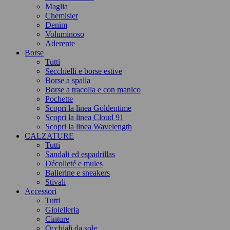
Maglia
Chemisier
Denim
Voluminoso
Aderente
Borse
Tutti
Secchielli e borse estive
Borse a spalla
Borse a tracolla e con manico
Pochette
Scopri la linea Goldentime
Scopri la linea Cloud 91
Scopri la linea Wavelength
CALZATURE
Tutti
Sandali ed espadrillas
Décolleté e mules
Ballerine e sneakers
Stivali
Accessori
Tutti
Gioielleria
Cinture
Occhiali da sole