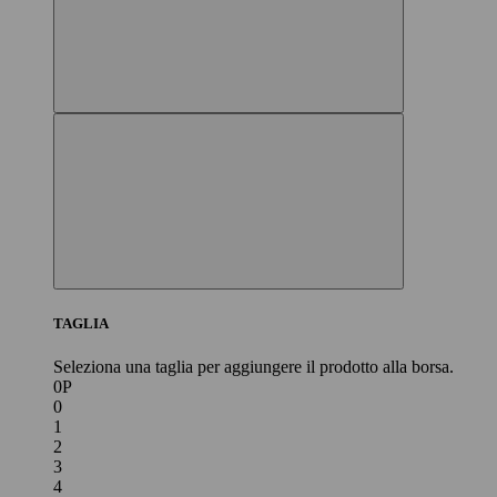
TAGLIA
Seleziona una taglia per aggiungere il prodotto alla borsa.
0P
0
1
2
3
4