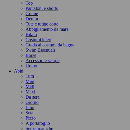
Top
Pantaloni e shorts
Gonne
Denim
Tute e tutine corte
Abbigliamento da mare
Bikini
Costumi interi
Guida ai costumi da bagno
Swim Essentials
Borse
Accessori e scarpe
Uomo
Abiti
Tutti
Mini
Midi
Maxi
Da sera
Giorno
Lino
Seta
Pizzo
A portafoglio
Senza maniche