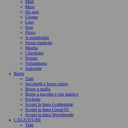
Midi
Maxi
Da sera
Giorno
Lino
Seta
Pizzo
A portafoglio
Senza maniche
Maglia
Chemisier
Denim
Voluminoso
Aderente
Borse
Tutti
Secchielli e borse estive
Borse a spalla
Borse a tracolla e con manico
Pochette
Scopri la linea Goldentime
Scopri la linea Cloud 91
Scopri la linea Wavelength
CALZATURE
Tutti