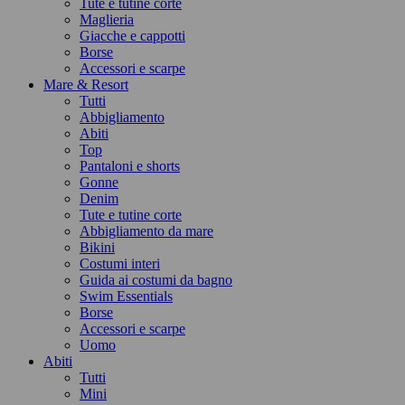
Tute e tutine corte
Maglieria
Giacche e cappotti
Borse
Accessori e scarpe
Mare & Resort
Tutti
Abbigliamento
Abiti
Top
Pantaloni e shorts
Gonne
Denim
Tute e tutine corte
Abbigliamento da mare
Bikini
Costumi interi
Guida ai costumi da bagno
Swim Essentials
Borse
Accessori e scarpe
Uomo
Abiti
Tutti
Mini