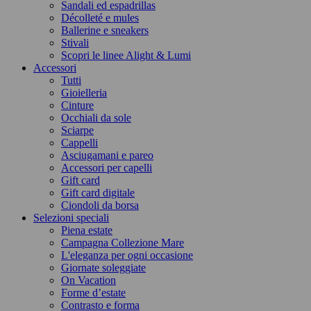
Sandali ed espadrillas
Décolleté e mules
Ballerine e sneakers
Stivali
Scopri le linee Alight & Lumi
Accessori
Tutti
Gioielleria
Cinture
Occhiali da sole
Sciarpe
Cappelli
Asciugamani e pareo
Accessori per capelli
Gift card
Gift card digitale
Ciondoli da borsa
Selezioni speciali
Piena estate
Campagna Collezione Mare
L'eleganza per ogni occasione
Giornate soleggiate
On Vacation
Forme d’estate
Contrasto e forma