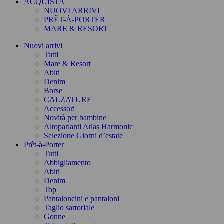
ACQUISTA
NUOVI ARRIVI
PRÊT-À-PORTER
MARE & RESORT
Nuovi arrivi
Tutti
Mare & Resort
Abiti
Denim
Borse
CALZATURE
Accessori
Novità per bambine
Altoparlanti Atlas Harmonic
Selezione Giorni d’estate
Prêt-à-Porter
Tutti
Abbigliamento
Abiti
Denim
Top
Pantaloncini e pantaloni
Taglio sartoriale
Gonne