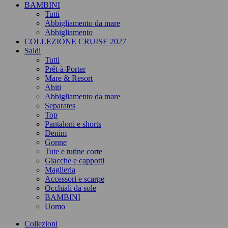
BAMBINI
Tutti
Abbigliamento da mare
Abbigliamento
COLLEZIONE CRUISE 2027
Saldi
Tutti
Prêt-à-Porter
Mare & Resort
Abiti
Abbigliamento da mare
Separates
Top
Pantaloni e shorts
Denim
Gonne
Tute e tutine corte
Giacche e cappotti
Maglieria
Accessori e scarpe
Occhiali da sole
BAMBINI
Uomo
Collezioni