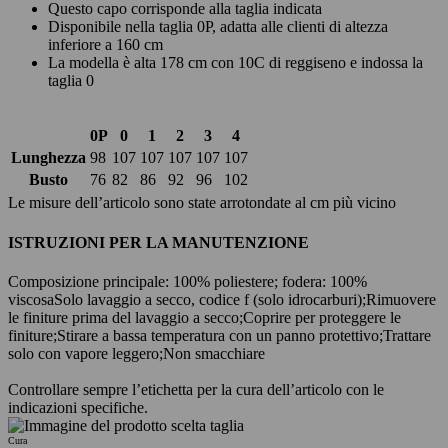
Questo capo corrisponde alla taglia indicata
Disponibile nella taglia 0P, adatta alle clienti di altezza
inferiore a 160 cm
La modella è alta 178 cm con 10C di reggiseno e indossa la
taglia 0
0P
0
1
2
3
4
Lunghezza
98
107
107
107
107
107
Busto
76
82
86
92
96
102
Le misure dell’articolo sono state arrotondate al cm più vicino
ISTRUZIONI PER LA MANUTENZIONE
Composizione principale: 100% poliestere; fodera: 100%
viscosa
Solo lavaggio a secco, codice f (solo idrocarburi);
Rimuovere
le finiture prima del lavaggio a secco;
Coprire per proteggere le
finiture;
Stirare a bassa temperatura con un panno protettivo;
Trattare
solo con vapore leggero;
Non smacchiare
Controllare sempre l’etichetta per la cura dell’articolo con le
indicazioni specifiche.
Cura