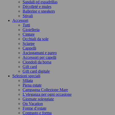
Sandali ed espadrillas
Décolleté e mules
Ballerine e sneakers
Stivali
Accessori
Tutti
Gioielleria
Cinture
Occhiali da sole
Sciarpe
Cappelli
Asciugamani e pareo
Accessori per capelli
Ciondoli da borsa
Gift card
Gift card digitale
Selezioni speciali
Sfilata
Piena estate
Campagna Collezione Mare
L’eleganza per ogni occasione
Giornate soleggiate
On Vacation
Forme d’estate
Contrasto e forma