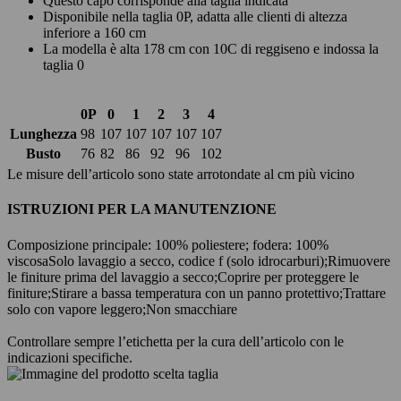
Questo capo corrisponde alla taglia indicata
Disponibile nella taglia 0P, adatta alle clienti di altezza
inferiore a 160 cm
La modella è alta 178 cm con 10C di reggiseno e indossa la
taglia 0
0P
0
1
2
3
4
Lunghezza
98
107
107
107
107
107
Busto
76
82
86
92
96
102
Le misure dell’articolo sono state arrotondate al cm più vicino
ISTRUZIONI PER LA MANUTENZIONE
Composizione principale: 100% poliestere; fodera: 100%
viscosa
Solo lavaggio a secco, codice f (solo idrocarburi);
Rimuovere
le finiture prima del lavaggio a secco;
Coprire per proteggere le
finiture;
Stirare a bassa temperatura con un panno protettivo;
Trattare
solo con vapore leggero;
Non smacchiare
Controllare sempre l’etichetta per la cura dell’articolo con le
indicazioni specifiche.