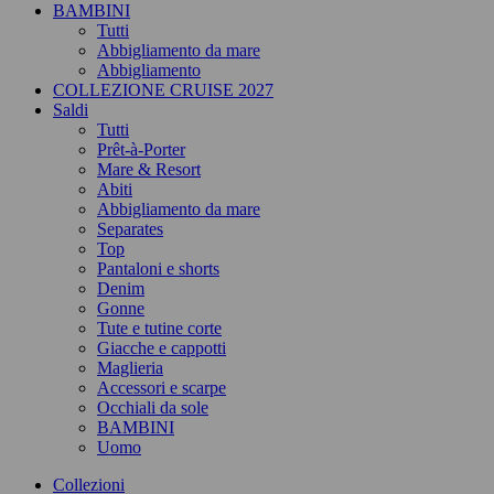
BAMBINI
Tutti
Abbigliamento da mare
Abbigliamento
COLLEZIONE CRUISE 2027
Saldi
Tutti
Prêt-à-Porter
Mare & Resort
Abiti
Abbigliamento da mare
Separates
Top
Pantaloni e shorts
Denim
Gonne
Tute e tutine corte
Giacche e cappotti
Maglieria
Accessori e scarpe
Occhiali da sole
BAMBINI
Uomo
Collezioni