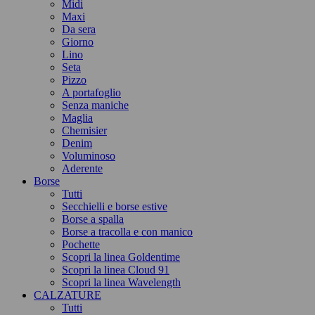
Midi
Maxi
Da sera
Giorno
Lino
Seta
Pizzo
A portafoglio
Senza maniche
Maglia
Chemisier
Denim
Voluminoso
Aderente
Borse
Tutti
Secchielli e borse estive
Borse a spalla
Borse a tracolla e con manico
Pochette
Scopri la linea Goldentime
Scopri la linea Cloud 91
Scopri la linea Wavelength
CALZATURE
Tutti