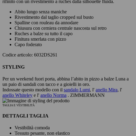
rifinito con un rivestimento a ruches dalla silhouette fluida.
Abito lungo senza maniche
Rivestimento dal taglio cropped sul busto
Spalline con rouleau da annodare
Chiusura con cerniera centrale nascosta sul retro
Ruches a balze su tutto il capo
Finitura smerlata con pizzo
Capo foderato
Codice articolo: 6032DS261
STYLING
Per un weekend fuori porta, abbina l’abito in pizzo a balze Luna a
un paio di sandali con tacco e a gioielli in oro.
Indossate questo modello con il
sandalo Lumi
, l'
anello Mira
, l'
anello Whiteley
e l'
anello Norma
. ZIMMERMANN
TAGLIA E VESTIBILITÀ
DETTAGLI TAGLIA
Vestibilità comoda
Tessuto pesante, non elastico