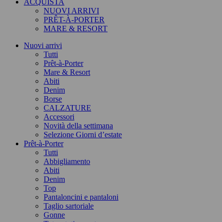
ACQUISTA
NUOVI ARRIVI
PRÊT-À-PORTER
MARE & RESORT
Nuovi arrivi
Tutti
Prêt-à-Porter
Mare & Resort
Abiti
Denim
Borse
CALZATURE
Accessori
Novità della settimana
Selezione Giorni d’estate
Prêt-à-Porter
Tutti
Abbigliamento
Abiti
Denim
Top
Pantaloncini e pantaloni
Taglio sartoriale
Gonne