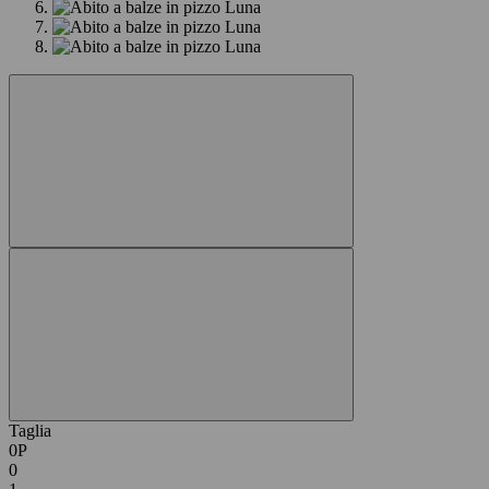
Taglia
0P
0