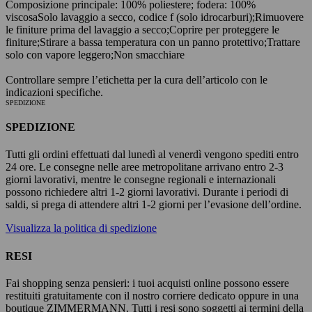
Composizione principale: 100% poliestere; fodera: 100%
viscosa
Solo lavaggio a secco, codice f (solo idrocarburi);
Rimuovere
le finiture prima del lavaggio a secco;
Coprire per proteggere le
finiture;
Stirare a bassa temperatura con un panno protettivo;
Trattare
solo con vapore leggero;
Non smacchiare
Controllare sempre l’etichetta per la cura dell’articolo con le
indicazioni specifiche.
SPEDIZIONE
SPEDIZIONE
Tutti gli ordini effettuati dal lunedì al venerdì vengono spediti entro
24 ore. Le consegne nelle aree metropolitane arrivano entro 2-3
giorni lavorativi, mentre le consegne regionali e internazionali
possono richiedere altri 1-2 giorni lavorativi. Durante i periodi di
saldi, si prega di attendere altri 1-2 giorni per l’evasione dell’ordine.
Visualizza la politica di spedizione
RESI
Fai shopping senza pensieri: i tuoi acquisti online possono essere
restituiti gratuitamente con il nostro corriere dedicato oppure in una
boutique ZIMMERMANN. Tutti i resi sono soggetti ai termini della