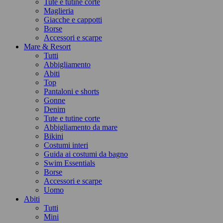
Tute e tutine corte
Maglieria
Giacche e cappotti
Borse
Accessori e scarpe
Mare & Resort
Tutti
Abbigliamento
Abiti
Top
Pantaloni e shorts
Gonne
Denim
Tute e tutine corte
Abbigliamento da mare
Bikini
Costumi interi
Guida ai costumi da bagno
Swim Essentials
Borse
Accessori e scarpe
Uomo
Abiti
Tutti
Mini