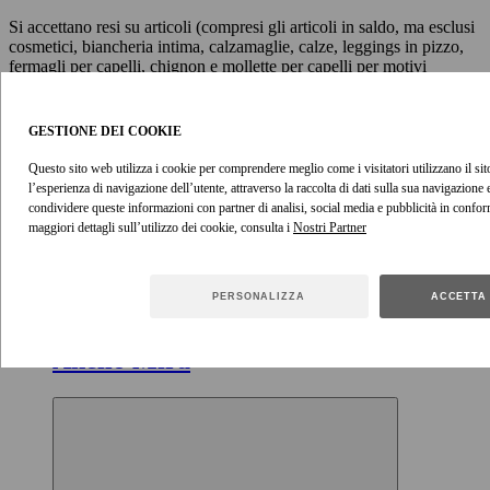
Si accettano resi su articoli (compresi gli articoli in saldo, ma esclusi
cosmetici, biancheria intima, calzamaglie, calze, leggings in pizzo,
fermagli per capelli, chignon e mollette per capelli per motivi
igienici) richiesti e rispediti entro 15 giorni dalla data di consegna.
Gli articoli restituiti al di fuori di questo periodo non saranno
accettati. Si consiglia di provare tutti gli articoli acquistati non
GESTIONE DEI COOKIE
appena ricevuti, così da disporre di tempo sufficiente per effettuare
un eventuale reso.
Questo sito web utilizza i cookie per comprendere meglio come i visitatori utilizzano il sito
l’esperienza di navigazione dell’utente, attraverso la raccolta di dati sulla sua navigazione
Visualizza la politica sui resi
condividere queste informazioni con partner di analisi, social media e pubblicità in confor
maggiori dettagli sull’utilizzo dei cookie, consulta i
ACQUISTA IL LOOK
PERSONALIZZA
ACCETTA 
Anello Mira