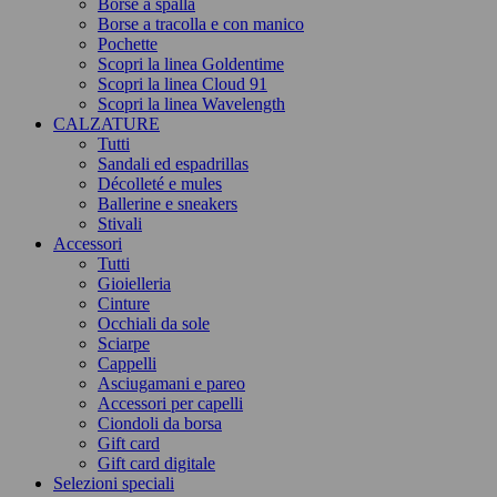
Borse a spalla
Borse a tracolla e con manico
Pochette
Scopri la linea Goldentime
Scopri la linea Cloud 91
Scopri la linea Wavelength
CALZATURE
Tutti
Sandali ed espadrillas
Décolleté e mules
Ballerine e sneakers
Stivali
Accessori
Tutti
Gioielleria
Cinture
Occhiali da sole
Sciarpe
Cappelli
Asciugamani e pareo
Accessori per capelli
Ciondoli da borsa
Gift card
Gift card digitale
Selezioni speciali