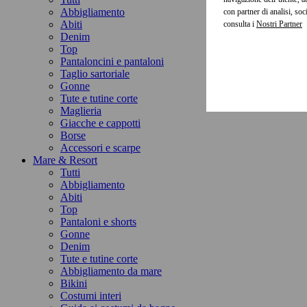
Abbigliamento
con partner di analisi, so
Abiti
consulta i
Denim
Top
Pantaloncini e pantaloni
Taglio sartoriale
Gonne
Tute e tutine corte
Maglieria
Giacche e cappotti
Borse
Accessori e scarpe
Mare & Resort
Tutti
Abbigliamento
Abiti
Top
Pantaloni e shorts
Gonne
Denim
Tute e tutine corte
Abbigliamento da mare
Bikini
Costumi interi