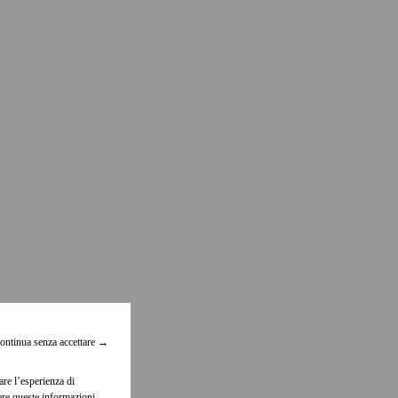
ontinua senza accettare
→
are l’esperienza di
dere queste informazioni