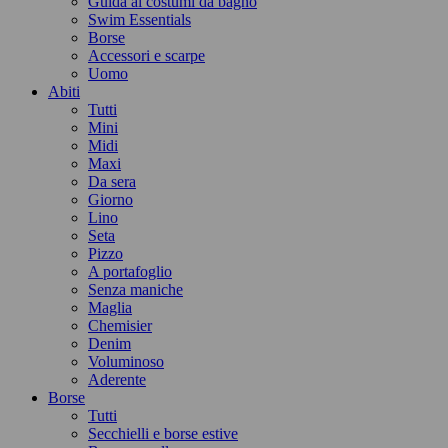
Guida ai costumi da bagno
Swim Essentials
Borse
Accessori e scarpe
Uomo
Abiti
Tutti
Mini
Midi
Maxi
Da sera
Giorno
Lino
Seta
Pizzo
A portafoglio
Senza maniche
Maglia
Chemisier
Denim
Voluminoso
Aderente
Borse
Tutti
Secchielli e borse estive