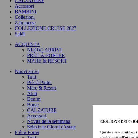
CALZATURE
Accessori
BAMBINI
Collezioni
Z.Immerse
COLLEZIONE CRUISE 2027
Saldi
ACQUISTA
NUOVI ARRIVI
PRÊT-À-PORTER
MARE & RESORT
Nuovi arrivi
Tutti
Prêt-à-Porter
Mare & Resort
Abiti
Denim
Borse
CALZATURE
Accessori
Novità della settimana
GESTIONE DEI COO
Selezione Giorni d’estate
Prêt-à-Porter
Questo sito web utilizza i 
Tutti
navigazione dell’utente, a