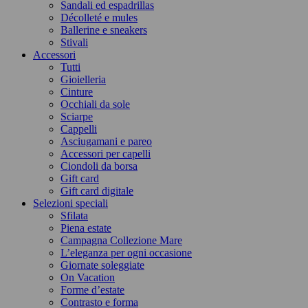
Sandali ed espadrillas
Décolleté e mules
Ballerine e sneakers
Stivali
Accessori
Tutti
Gioielleria
Cinture
Occhiali da sole
Sciarpe
Cappelli
Asciugamani e pareo
Accessori per capelli
Ciondoli da borsa
Gift card
Gift card digitale
Selezioni speciali
Sfilata
Piena estate
Campagna Collezione Mare
L’eleganza per ogni occasione
Giornate soleggiate
On Vacation
Forme d’estate
Contrasto e forma