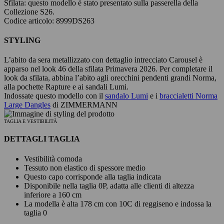
Sfilata:
questo modello è stato presentato sulla passerella della
Collezione S26.
Codice articolo: 8999DS263
STYLING
L’abito da sera metallizzato con dettaglio intrecciato Carousel è
apparso nel look 46 della sfilata Primavera 2026. Per completare il
look da sfilata, abbina l’abito agli orecchini pendenti grandi Norma,
alla pochette Rapture e ai sandali Lumi.
Indossate questo modello con il
sandalo Lumi
e i
braccialetti Norma
Large Dangles
di ZIMMERMANN
TAGLIA E VESTIBILITÀ
DETTAGLI TAGLIA
Vestibilità comoda
Tessuto non elastico di spessore medio
Questo capo corrisponde alla taglia indicata
Disponibile nella taglia 0P, adatta alle clienti di altezza
inferiore a 160 cm
La modella è alta 178 cm con 10C di reggiseno e indossa la
taglia 0