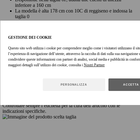
inferiore a 160 cm
La modella è alta 178 cm con 10C di reggiseno e indossa la
taglia 0
0P
0
1
2
3
4
GESTIONE DEI COOKIE
Lunghezza
113
124
124
124
124
124
Questo sito web utilizza i cookie per comprendere meglio come i visitatori utilizzano il sito
ISTRUZIONI PER LA MANUTENZIONE
l’esperienza di navigazione dell’utente, attraverso la raccolta di dati sulla sua navigazione
condividere queste informazioni con partner di analisi, social media e pubblicità in confor
maggiori dettagli sull’utilizzo dei cookie, consulta i
Composizione principale: 71% poliestere, 29% fibra metallizzata;
fodera: 100% viscosa; crinolina: 100% poliestere
Solo lavaggio a
secco, codice f (solo idrocarburi);
Rimuovere le finiture prima del
lavaggio a secco;
Coprire per proteggere le finiture;
Stirare a bassa
PERSONALIZZA
ACCETTA 
temperatura con un panno protettivo;
Trattare solo con vapore
leggero;
Non smacchiare
Controllare sempre l’etichetta per la cura dell’articolo con le
indicazioni specifiche.