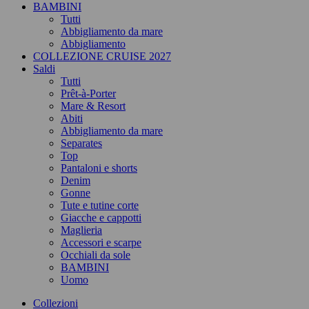
BAMBINI
Tutti
Abbigliamento da mare
Abbigliamento
COLLEZIONE CRUISE 2027
Saldi
Tutti
Prêt-à-Porter
Mare & Resort
Abiti
Abbigliamento da mare
Separates
Top
Pantaloni e shorts
Denim
Gonne
Tute e tutine corte
Giacche e cappotti
Maglieria
Accessori e scarpe
Occhiali da sole
BAMBINI
Uomo
Collezioni