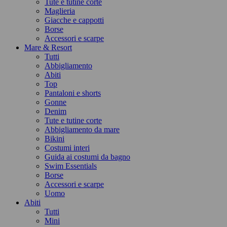
Tute e tutine corte
Maglieria
Giacche e cappotti
Borse
Accessori e scarpe
Mare & Resort
Tutti
Abbigliamento
Abiti
Top
Pantaloni e shorts
Gonne
Denim
Tute e tutine corte
Abbigliamento da mare
Bikini
Costumi interi
Guida ai costumi da bagno
Swim Essentials
Borse
Accessori e scarpe
Uomo
Abiti
Tutti
Mini