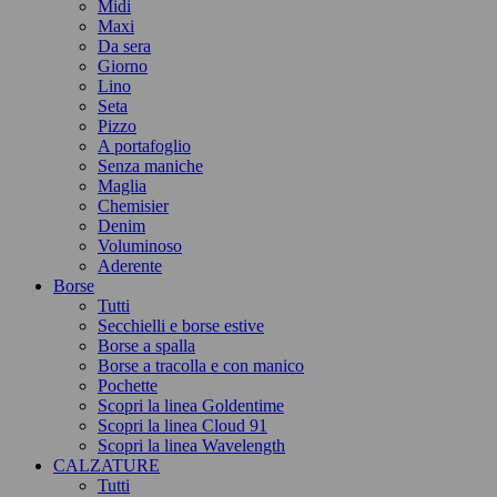
Midi
Maxi
Da sera
Giorno
Lino
Seta
Pizzo
A portafoglio
Senza maniche
Maglia
Chemisier
Denim
Voluminoso
Aderente
Borse
Tutti
Secchielli e borse estive
Borse a spalla
Borse a tracolla e con manico
Pochette
Scopri la linea Goldentime
Scopri la linea Cloud 91
Scopri la linea Wavelength
CALZATURE
Tutti