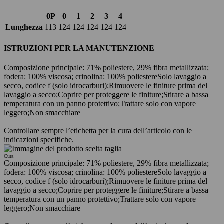
0P
0
1
2
3
4
Lunghezza
113
124
124
124
124
124
ISTRUZIONI PER LA MANUTENZIONE
Composizione principale: 71% poliestere, 29% fibra metallizzata;
fodera: 100% viscosa; crinolina: 100% poliestere
Solo lavaggio a
secco, codice f (solo idrocarburi);
Rimuovere le finiture prima del
lavaggio a secco;
Coprire per proteggere le finiture;
Stirare a bassa
temperatura con un panno protettivo;
Trattare solo con vapore
leggero;
Non smacchiare
Controllare sempre l’etichetta per la cura dell’articolo con le
indicazioni specifiche.
Cura
Composizione principale: 71% poliestere, 29% fibra metallizzata;
fodera: 100% viscosa; crinolina: 100% poliestere
Solo lavaggio a
secco, codice f (solo idrocarburi);
Rimuovere le finiture prima del
lavaggio a secco;
Coprire per proteggere le finiture;
Stirare a bassa
temperatura con un panno protettivo;
Trattare solo con vapore
leggero;
Non smacchiare