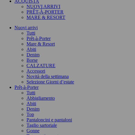
ACQUISTA
NUOVI ARRIVI
PRÊT-À-PORTER
MARE & RESORT
Nuovi arrivi
Tutti
Prêt-à-Porter
Mare & Resort
Abiti
Denim
Borse
CALZATURE
Accessori
Novità della settimana
Selezione Giorni d’estate
Prêt-à-Porter
Tutti
Abbigliamento
Abiti
Denim
Top
Pantaloncini e pantaloni
Taglio sartoriale
Gonne