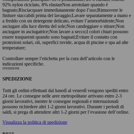
92% nylon riciclato, 8% elastan
Non arrotolare quando è
bagnato;
Risciacquare immediatamente dopo l’uso;
Rimuovere le
finiture staccabili prima del lavaggio;
Lavare separatamente a mano e
a freddo con un detergente delicato, evitare l’ammorbidente;
Non
asciugare alla luce diretta del sole;
Non candeggiare o stirare;
Non
asciugare in asciugatrice;
Non lavare a secco;
I colori chiari possono
essere trasparenti quando sono bagnati;
Evitare il contatto con
protezioni solari, oli, superfici ruvide, acqua di piscine e spa ad alte
temperature;
Controllare sempre l’etichetta per la cura dell’articolo con le
indicazioni specifiche.
SPEDIZIONE
SPEDIZIONE
Tutti gli ordini effettuati dal lunedì al venerdì vengono spediti entro
24 ore. Le consegne nelle aree metropolitane arrivano entro 2-3
giorni lavorativi, mentre le consegne regionali e internazionali
possono richiedere altri 1-2 giorni lavorativi. Durante i periodi di
saldi, si prega di attendere altri 1-2 giorni per l’evasione dell’ordine.
Visualizza la politica di spedizione