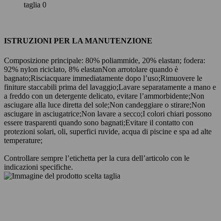
taglia 0
ISTRUZIONI PER LA MANUTENZIONE
Composizione principale: 80% poliammide, 20% elastan; fodera:
92% nylon riciclato, 8% elastan
Non arrotolare quando è
bagnato;
Risciacquare immediatamente dopo l’uso;
Rimuovere le
finiture staccabili prima del lavaggio;
Lavare separatamente a mano e
a freddo con un detergente delicato, evitare l’ammorbidente;
Non
asciugare alla luce diretta del sole;
Non candeggiare o stirare;
Non
asciugare in asciugatrice;
Non lavare a secco;
I colori chiari possono
essere trasparenti quando sono bagnati;
Evitare il contatto con
protezioni solari, oli, superfici ruvide, acqua di piscine e spa ad alte
temperature;
Controllare sempre l’etichetta per la cura dell’articolo con le
indicazioni specifiche.