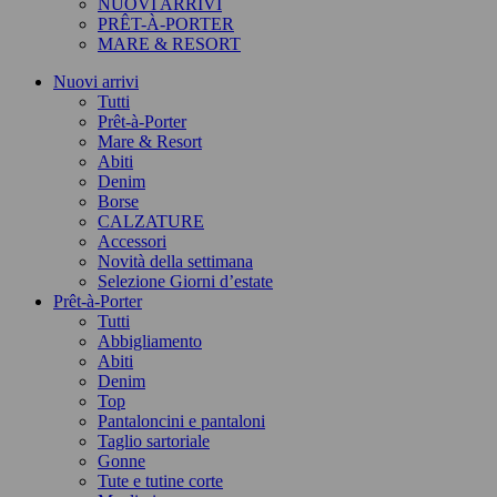
NUOVI ARRIVI
PRÊT-À-PORTER
MARE & RESORT
Nuovi arrivi
Tutti
Prêt-à-Porter
Mare & Resort
Abiti
Denim
Borse
CALZATURE
Accessori
Novità della settimana
Selezione Giorni d’estate
Prêt-à-Porter
Tutti
Abbigliamento
Abiti
Denim
Top
Pantaloncini e pantaloni
Taglio sartoriale
Gonne
Tute e tutine corte