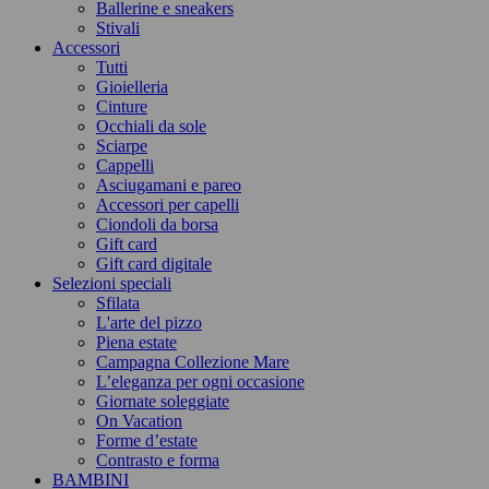
Ballerine e sneakers
Stivali
Accessori
Tutti
Gioielleria
Cinture
Occhiali da sole
Sciarpe
Cappelli
Asciugamani e pareo
Accessori per capelli
Ciondoli da borsa
Gift card
Gift card digitale
Selezioni speciali
Sfilata
L'arte del pizzo
Piena estate
Campagna Collezione Mare
L’eleganza per ogni occasione
Giornate soleggiate
On Vacation
Forme d’estate
Contrasto e forma
BAMBINI