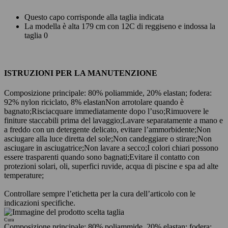
Questo capo corrisponde alla taglia indicata
La modella è alta 179 cm con 12C di reggiseno e indossa la
taglia 0
ISTRUZIONI PER LA MANUTENZIONE
Composizione principale: 80% poliammide, 20% elastan; fodera:
92% nylon riciclato, 8% elastan
Non arrotolare quando è
bagnato;
Risciacquare immediatamente dopo l’uso;
Rimuovere le
finiture staccabili prima del lavaggio;
Lavare separatamente a mano e
a freddo con un detergente delicato, evitare l’ammorbidente;
Non
asciugare alla luce diretta del sole;
Non candeggiare o stirare;
Non
asciugare in asciugatrice;
Non lavare a secco;
I colori chiari possono
essere trasparenti quando sono bagnati;
Evitare il contatto con
protezioni solari, oli, superfici ruvide, acqua di piscine e spa ad alte
temperature;
Controllare sempre l’etichetta per la cura dell’articolo con le
indicazioni specifiche.
Cura
Composizione principale: 80% poliammide, 20% elastan; fodera: