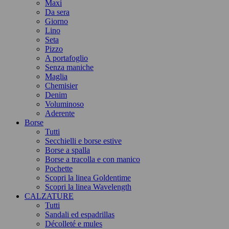
Maxi
Da sera
Giorno
Lino
Seta
Pizzo
A portafoglio
Senza maniche
Maglia
Chemisier
Denim
Voluminoso
Aderente
Borse
Tutti
Secchielli e borse estive
Borse a spalla
Borse a tracolla e con manico
Pochette
Scopri la linea Goldentime
Scopri la linea Wavelength
CALZATURE
Tutti
Sandali ed espadrillas
Décolleté e mules