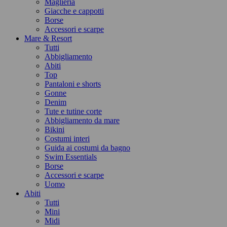
Maglieria
Giacche e cappotti
Borse
Accessori e scarpe
Mare & Resort
Tutti
Abbigliamento
Abiti
Top
Pantaloni e shorts
Gonne
Denim
Tute e tutine corte
Abbigliamento da mare
Bikini
Costumi interi
Guida ai costumi da bagno
Swim Essentials
Borse
Accessori e scarpe
Uomo
Abiti
Tutti
Mini
Midi