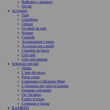
Ballerine e sneakers
Stivali
Accessori
Tutti
Gioielleria
Cinture
Occhiali da sole
Sciarpe
Cappelli
Asciugamani e pareo
Accessori per capelli
Ciondoli da borsa
Gift card
Gift card digitale
Selezioni speciali
Sfilata
L'arte del pizzo
Piena estate
Campagna Collezione Mare
L’eleganza per ogni occasione
Giornate soleggiate
On Vacation
Forme d’estate
Contrasto e forma
BAMBINI