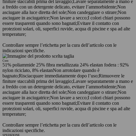
finiture staccabili prima del lavaggio;
Lavare separatamente a mano e
a freddo con un detergente delicato, evitare l’ammorbidente;
Non
asciugare alla luce diretta del sole;
Non candeggiare o stirare;
Non
asciugare in asciugatrice;
Non lavare a secco;
I colori chiari possono
essere trasparenti quando sono bagnati;
Evitare il contatto con
protezioni solari, oli, superfici ruvide, acqua di piscine e spa ad alte
temperature;
Controllare sempre l’etichetta per la cura dell’articolo con le
indicazioni specifiche.
Cura
51% poliammide 25% fibra metallizzata 24% elastan fodera : 92%
nylon riciclato, 8% elastan
Non arrotolare quando è
bagnato;
Risciacquare immediatamente dopo l’uso;
Rimuovere le
finiture staccabili prima del lavaggio;
Lavare separatamente a mano e
a freddo con un detergente delicato, evitare l’ammorbidente;
Non
asciugare alla luce diretta del sole;
Non candeggiare o stirare;
Non
asciugare in asciugatrice;
Non lavare a secco;
I colori chiari possono
essere trasparenti quando sono bagnati;
Evitare il contatto con
protezioni solari, oli, superfici ruvide, acqua di piscine e spa ad alte
temperature;
Controllare sempre l’etichetta per la cura dell’articolo con le
indicazioni specifiche.
SPEDIZIONE