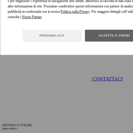
e per migliorare l’esperienza di navigazione dell’utente, attraverso la raccolta di dati sulla
altre informazioni di rete. Possiamo condividere queste informazioni con partner di analisi
pubblicità in conformità con la nostra
Politica sulla Privacy
. Per maggiori dettagli sull’util
consulta i
CHAT
PERSONALIZZA
ACCETTA E CHIUDI
CONTATTACI
DETTAGLI E STYLING
-
passo attivo