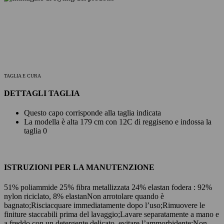
TAGLIA E CURA
DETTAGLI TAGLIA
Questo capo corrisponde alla taglia indicata
La modella è alta 179 cm con 12C di reggiseno e indossa la
taglia 0
ISTRUZIONI PER LA MANUTENZIONE
51% poliammide 25% fibra metallizzata 24% elastan fodera : 92%
nylon riciclato, 8% elastan
Non arrotolare quando è
bagnato;
Risciacquare immediatamente dopo l’uso;
Rimuovere le
finiture staccabili prima del lavaggio;
Lavare separatamente a mano e
a freddo con un detergente delicato, evitare l’ammorbidente;
Non