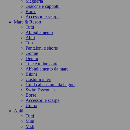
Maglieria
Giacche e cappotti
Borse
Accessori e scarpe
Mare & Resort
Tutti
Abbigliamento
Abiti
Top
Pantaloni e shorts
Gonne
Denim
Tute e tutine corte
Abbigliamento da mare
Bikini
Costumi interi
Guida ai costumi da bagno
Swim Essentials
Borse
Accessori e scarpe
Uomo
Abiti
Tutti
Mini
Midi