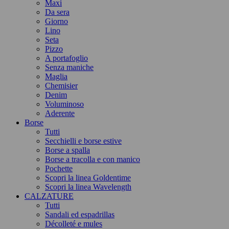
Maxi
Da sera
Giorno
Lino
Seta
Pizzo
A portafoglio
Senza maniche
Maglia
Chemisier
Denim
Voluminoso
Aderente
Borse
Tutti
Secchielli e borse estive
Borse a spalla
Borse a tracolla e con manico
Pochette
Scopri la linea Goldentime
Scopri la linea Wavelength
CALZATURE
Tutti
Sandali ed espadrillas
Décolleté e mules