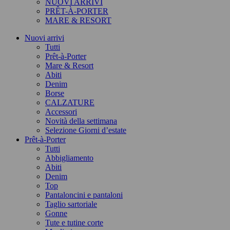
NUOVI ARRIVI
PRÊT-À-PORTER
MARE & RESORT
Nuovi arrivi
Tutti
Prêt-à-Porter
Mare & Resort
Abiti
Denim
Borse
CALZATURE
Accessori
Novità della settimana
Selezione Giorni d’estate
Prêt-à-Porter
Tutti
Abbigliamento
Abiti
Denim
Top
Pantaloncini e pantaloni
Taglio sartoriale
Gonne
Tute e tutine corte