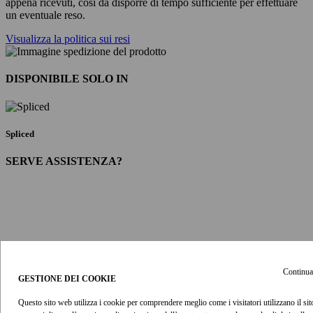
appena ricevuti, così da disporre di tempo sufficiente per effettuare
un eventuale reso.
Visualizza la politica sui resi
DISPONIBILE SOLO IN
Spliced
SERVE ASSISTENZA?
Continua
GESTIONE DEI COOKIE
E-MAIL
Questo sito web utilizza i cookie per comprendere meglio come i visitatori utilizzano il sito