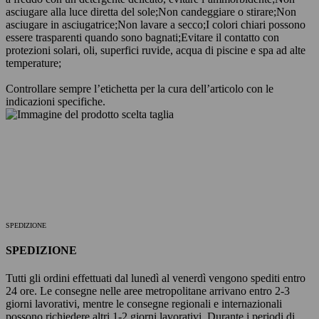
asciugare alla luce diretta del sole;
Non candeggiare o stirare;
Non
asciugare in asciugatrice;
Non lavare a secco;
I colori chiari possono
essere trasparenti quando sono bagnati;
Evitare il contatto con
protezioni solari, oli, superfici ruvide, acqua di piscine e spa ad alte
temperature;
Controllare sempre l’etichetta per la cura dell’articolo con le
indicazioni specifiche.
SPEDIZIONE
SPEDIZIONE
Tutti gli ordini effettuati dal lunedì al venerdì vengono spediti entro
24 ore. Le consegne nelle aree metropolitane arrivano entro 2-3
giorni lavorativi, mentre le consegne regionali e internazionali
possono richiedere altri 1-2 giorni lavorativi. Durante i periodi di