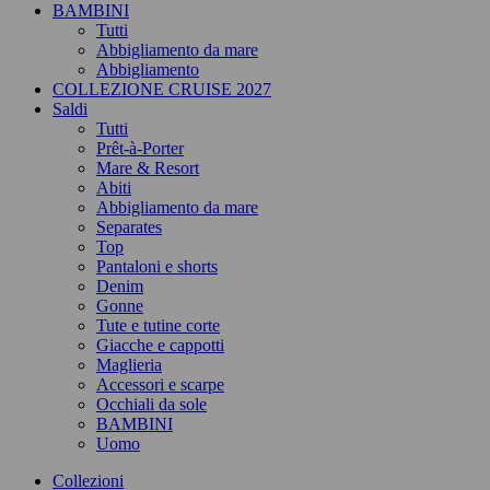
BAMBINI
Tutti
Abbigliamento da mare
Abbigliamento
COLLEZIONE CRUISE 2027
Saldi
Tutti
Prêt-à-Porter
Mare & Resort
Abiti
Abbigliamento da mare
Separates
Top
Pantaloni e shorts
Denim
Gonne
Tute e tutine corte
Giacche e cappotti
Maglieria
Accessori e scarpe
Occhiali da sole
BAMBINI
Uomo
Collezioni