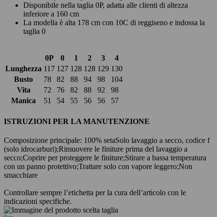
Disponibile nella taglia 0P, adatta alle clienti di altezza
inferiore a 160 cm
La modella è alta 178 cm con 10C di reggiseno e indossa la
taglia 0
0P
0
1
2
3
4
Lunghezza
117
127
128
128
129
130
Busto
78
82
88
94
98
104
Vita
72
76
82
88
92
98
Manica
51
54
55
56
56
57
ISTRUZIONI PER LA MANUTENZIONE
Composizione principale: 100% seta
Solo lavaggio a secco, codice f
(solo idrocarburi);
Rimuovere le finiture prima del lavaggio a
secco;
Coprire per proteggere le finiture;
Stirare a bassa temperatura
con un panno protettivo;
Trattare solo con vapore leggero;
Non
smacchiare
Controllare sempre l’etichetta per la cura dell’articolo con le
indicazioni specifiche.