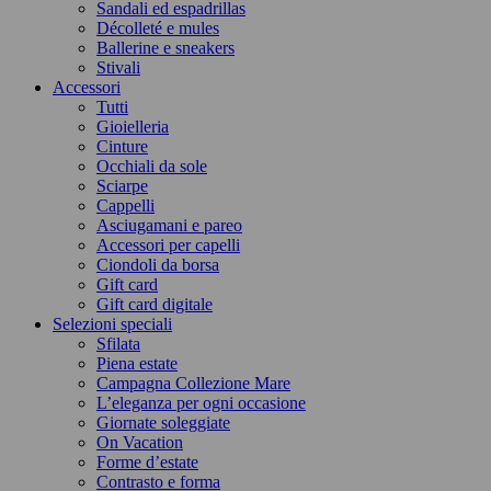
Sandali ed espadrillas
Décolleté e mules
Ballerine e sneakers
Stivali
Accessori
Tutti
Gioielleria
Cinture
Occhiali da sole
Sciarpe
Cappelli
Asciugamani e pareo
Accessori per capelli
Ciondoli da borsa
Gift card
Gift card digitale
Selezioni speciali
Sfilata
Piena estate
Campagna Collezione Mare
L’eleganza per ogni occasione
Giornate soleggiate
On Vacation
Forme d’estate
Contrasto e forma