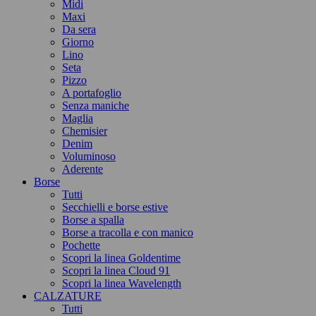
Midi
Maxi
Da sera
Giorno
Lino
Seta
Pizzo
A portafoglio
Senza maniche
Maglia
Chemisier
Denim
Voluminoso
Aderente
Borse
Tutti
Secchielli e borse estive
Borse a spalla
Borse a tracolla e con manico
Pochette
Scopri la linea Goldentime
Scopri la linea Cloud 91
Scopri la linea Wavelength
CALZATURE
Tutti