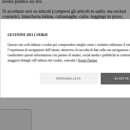
nostra politica sui resi.
Si accettano resi su articoli (compresi gli articoli in saldo, ma esclusi
cosmetici, biancheria intima, calzamaglie, calze, leggings in pizzo,
fermagli per capelli, chignon e mollette per capelli per motivi
igienici) richiesti e rispediti entro 15 giorni dalla data di consegna.
Gli articoli restituiti al di fuori di questo periodo non saranno
GESTIONE DEI COOKIE
accettati. Si consiglia di provare tutti gli articoli acquistati non
appena ricevuti, così da disporre di tempo sufficiente per effettuare
Questo sito web utilizza i cookie per comprendere meglio come i visitatori utilizzano il sito
un eventuale reso.
l’esperienza di navigazione dell’utente, attraverso la raccolta di dati sulla sua navigazione
condividere queste informazioni con partner di analisi, social media e pubblicità in confor
Visualizza la politica sui resi
maggiori dettagli sull’utilizzo dei cookie, consulta i
ACQUISTA IL LOOK
PERSONALIZZA
ACCETTA 