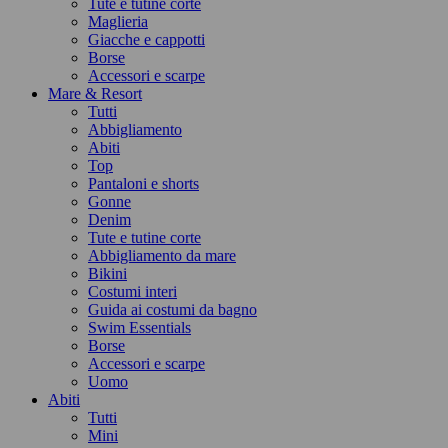
Tute e tutine corte
Maglieria
Giacche e cappotti
Borse
Accessori e scarpe
Mare & Resort
Tutti
Abbigliamento
Abiti
Top
Pantaloni e shorts
Gonne
Denim
Tute e tutine corte
Abbigliamento da mare
Bikini
Costumi interi
Guida ai costumi da bagno
Swim Essentials
Borse
Accessori e scarpe
Uomo
Abiti
Tutti
Mini