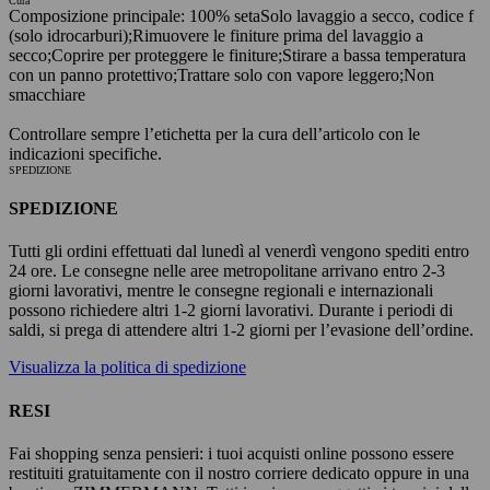
Cura
Composizione principale: 100% seta
Solo lavaggio a secco, codice f
(solo idrocarburi);
Rimuovere le finiture prima del lavaggio a
secco;
Coprire per proteggere le finiture;
Stirare a bassa temperatura
con un panno protettivo;
Trattare solo con vapore leggero;
Non
smacchiare
Controllare sempre l’etichetta per la cura dell’articolo con le
indicazioni specifiche.
SPEDIZIONE
SPEDIZIONE
Tutti gli ordini effettuati dal lunedì al venerdì vengono spediti entro
24 ore. Le consegne nelle aree metropolitane arrivano entro 2-3
giorni lavorativi, mentre le consegne regionali e internazionali
possono richiedere altri 1-2 giorni lavorativi. Durante i periodi di
saldi, si prega di attendere altri 1-2 giorni per l’evasione dell’ordine.
Visualizza la politica di spedizione
RESI
Fai shopping senza pensieri: i tuoi acquisti online possono essere
restituiti gratuitamente con il nostro corriere dedicato oppure in una