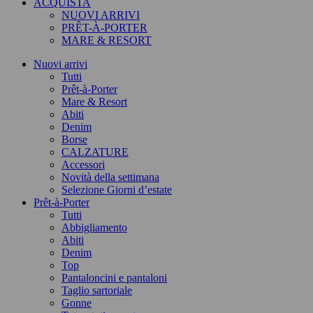
ACQUISTA
NUOVI ARRIVI
PRÊT-À-PORTER
MARE & RESORT
Nuovi arrivi
Tutti
Prêt-à-Porter
Mare & Resort
Abiti
Denim
Borse
CALZATURE
Accessori
Novità della settimana
Selezione Giorni d’estate
Prêt-à-Porter
Tutti
Abbigliamento
Abiti
Denim
Top
Pantaloncini e pantaloni
Taglio sartoriale
Gonne