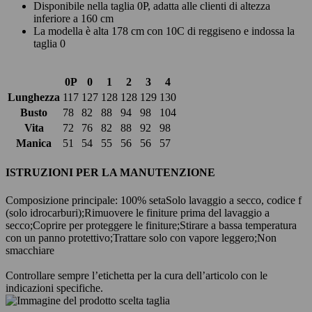
Disponibile nella taglia 0P, adatta alle clienti di altezza
inferiore a 160 cm
La modella è alta 178 cm con 10C di reggiseno e indossa la
taglia 0
0P
0
1
2
3
4
Lunghezza
117
127
128
128
129
130
Busto
78
82
88
94
98
104
Vita
72
76
82
88
92
98
Manica
51
54
55
56
56
57
ISTRUZIONI PER LA MANUTENZIONE
Composizione principale: 100% seta
Solo lavaggio a secco, codice f
(solo idrocarburi);
Rimuovere le finiture prima del lavaggio a
secco;
Coprire per proteggere le finiture;
Stirare a bassa temperatura
con un panno protettivo;
Trattare solo con vapore leggero;
Non
smacchiare
Controllare sempre l’etichetta per la cura dell’articolo con le
indicazioni specifiche.