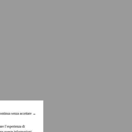
ontinua senza accettare
→
are l’esperienza di
dere queste informazioni