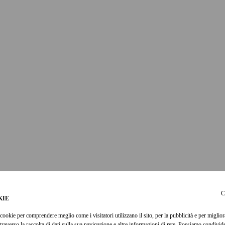
C
KIE
cookie per comprendere meglio come i visitatori utilizzano il sito, per la pubblicità e per miglior
ttraverso la raccolta di dati sulla sua navigazione e altre informazioni di rete. Possiamo condivi