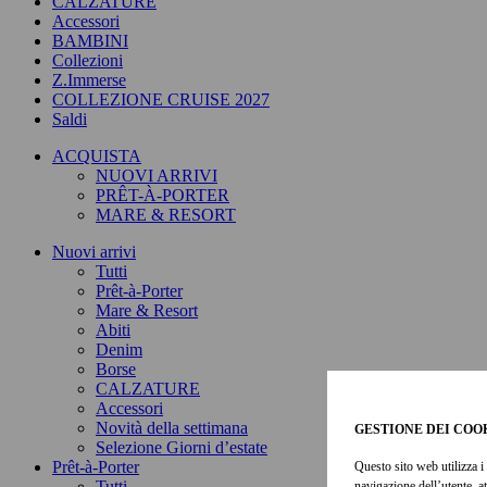
CALZATURE
Accessori
BAMBINI
Collezioni
Z.Immerse
COLLEZIONE CRUISE 2027
Saldi
ACQUISTA
NUOVI ARRIVI
PRÊT-À-PORTER
MARE & RESORT
Nuovi arrivi
Tutti
Prêt-à-Porter
Mare & Resort
Abiti
Denim
Borse
CALZATURE
Accessori
Novità della settimana
GESTIONE DEI COO
Selezione Giorni d’estate
Prêt-à-Porter
Questo sito web utilizza i 
Tutti
navigazione dell’utente, a