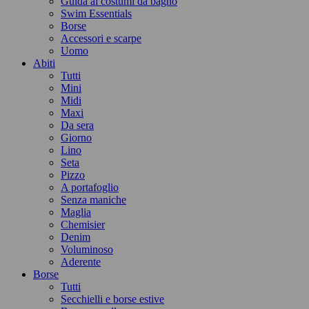
Guida ai costumi da bagno
Swim Essentials
Borse
Accessori e scarpe
Uomo
Abiti
Tutti
Mini
Midi
Maxi
Da sera
Giorno
Lino
Seta
Pizzo
A portafoglio
Senza maniche
Maglia
Chemisier
Denim
Voluminoso
Aderente
Borse
Tutti
Secchielli e borse estive