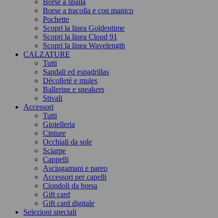
Borse a spalla
Borse a tracolla e con manico
Pochette
Scopri la linea Goldentime
Scopri la linea Cloud 91
Scopri la linea Wavelength
CALZATURE
Tutti
Sandali ed espadrillas
Décolleté e mules
Ballerine e sneakers
Stivali
Accessori
Tutti
Gioielleria
Cinture
Occhiali da sole
Sciarpe
Cappelli
Asciugamani e pareo
Accessori per capelli
Ciondoli da borsa
Gift card
Gift card digitale
Selezioni speciali