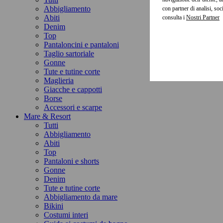
Abbigliamento
con partner di analisi, so
Abiti
consulta i
Denim
Top
Pantaloncini e pantaloni
Taglio sartoriale
Gonne
Tute e tutine corte
Maglieria
Giacche e cappotti
Borse
Accessori e scarpe
Mare & Resort
Tutti
Abbigliamento
Abiti
Top
Pantaloni e shorts
Gonne
Denim
Tute e tutine corte
Abbigliamento da mare
Bikini
Costumi interi