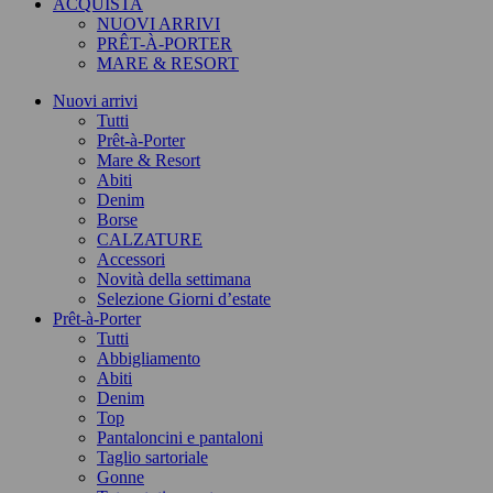
ACQUISTA
NUOVI ARRIVI
PRÊT-À-PORTER
MARE & RESORT
Nuovi arrivi
Tutti
Prêt-à-Porter
Mare & Resort
Abiti
Denim
Borse
CALZATURE
Accessori
Novità della settimana
Selezione Giorni d’estate
Prêt-à-Porter
Tutti
Abbigliamento
Abiti
Denim
Top
Pantaloncini e pantaloni
Taglio sartoriale
Gonne