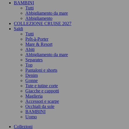
BAMBINI
Tutti
Abbigliamento da mare
Abbigliamento
COLLEZIONE CRUISE 2027
Saldi
Tutti
Prêt-à-Porter
Mare & Resort
Abiti
Abbigliamento da mare
Separates
Top
Pantaloni e shorts
Denim
Gonne
Tute e tutine corte
Giacche e cappotti
Maglieria
Accessori e scarpe
Occhiali da sole
BAMBINI
Uomo
Collezioni