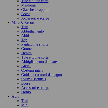
Tute e tutine corte
Maglieria
Giacche e cappotti
Borse
Accessori e scarpe
Mare & Resort
Tutti
Abbigliamento
Abiti
Top
Pantaloni e shorts
Gonne
Denim
Tute e tutine corte
Abbigliamento da mare
Bikini
Costumi interi
Guida ai costumi da bagno
Swim Essentials
Borse
Accessori e scarpe
Uomo
Abiti
Tutti
Mini