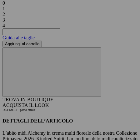
0
1
2
3
4
Guida alle taglie
Aggiungi al carrello
TROVA IN BOUTIQUE
ACQUISTA IL LOOK
DETTAGLI
- passo attivo
DETTAGLI DELL’ARTICOLO
L’abito midi Alchemy in crema multi floreale della nostra Collezione
Primavera 2026, Kindred Spirit. Un top lino abito midi caratterizzato