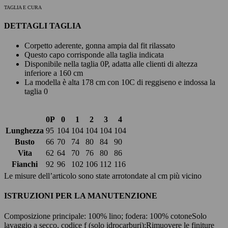
TAGLIA E CURA
DETTAGLI TAGLIA
Corpetto aderente, gonna ampia dal fit rilassato
Questo capo corrisponde alla taglia indicata
Disponibile nella taglia 0P, adatta alle clienti di altezza
inferiore a 160 cm
La modella è alta 178 cm con 10C di reggiseno e indossa la
taglia 0
0P
0
1
2
3
4
Lunghezza
95
104
104
104
104
104
Busto
66
70
74
80
84
90
Vita
62
64
70
76
80
86
Fianchi
92
96
102
106
112
116
Le misure dell’articolo sono state arrotondate al cm più vicino
ISTRUZIONI PER LA MANUTENZIONE
Composizione principale: 100% lino; fodera: 100% cotone
Solo
lavaggio a secco, codice f (solo idrocarburi);
Rimuovere le finiture