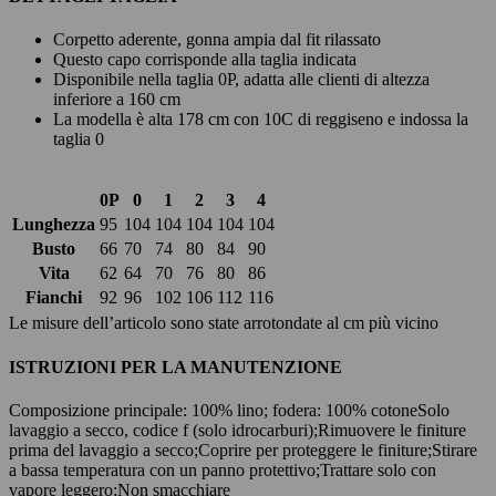
Corpetto aderente, gonna ampia dal fit rilassato
Questo capo corrisponde alla taglia indicata
Disponibile nella taglia 0P, adatta alle clienti di altezza
inferiore a 160 cm
La modella è alta 178 cm con 10C di reggiseno e indossa la
taglia 0
0P
0
1
2
3
4
Lunghezza
95
104
104
104
104
104
Busto
66
70
74
80
84
90
Vita
62
64
70
76
80
86
Fianchi
92
96
102
106
112
116
Le misure dell’articolo sono state arrotondate al cm più vicino
ISTRUZIONI PER LA MANUTENZIONE
Composizione principale: 100% lino; fodera: 100% cotone
Solo
lavaggio a secco, codice f (solo idrocarburi);
Rimuovere le finiture
prima del lavaggio a secco;
Coprire per proteggere le finiture;
Stirare
a bassa temperatura con un panno protettivo;
Trattare solo con
vapore leggero;
Non smacchiare