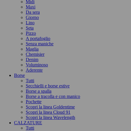
Midi
Maxi
Da sera
Giorno
Lino
Seta
Pizzo
A portafoglio
Senza maniche
Maglia
Chemisier
Denim
Voluminoso
Aderente
Borse
Tutti
Secchielli e borse estive
Borse a spalla
Borse a tracolla e con manico
Pochette
Scopri la linea Goldentime
Scopri la linea Cloud 91
Scopri la linea Wavelength
CALZATURE
Tutti