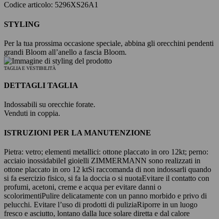
Codice articolo: 5296XS26A1
STYLING
Per la tua prossima occasione speciale, abbina gli orecchini pendenti
grandi Bloom all’anello a fascia Bloom.
TAGLIA E VESTIBILITÀ
DETTAGLI TAGLIA
Indossabili su orecchie forate.
Venduti in coppia.
ISTRUZIONI PER LA MANUTENZIONE
Pietra: vetro; elementi metallici: ottone placcato in oro 12kt; perno:
acciaio inossidabile
I gioielli ZIMMERMANN sono realizzati in
ottone placcato in oro 12 kt
Si raccomanda di non indossarli quando
si fa esercizio fisico, si fa la doccia o si nuota
Evitare il contatto con
profumi, acetoni, creme e acqua per evitare danni o
scolorimenti
Pulire delicatamente con un panno morbido e privo di
pelucchi. Evitare l’uso di prodotti di pulizia
Riporre in un luogo
fresco e asciutto, lontano dalla luce solare diretta e dal calore