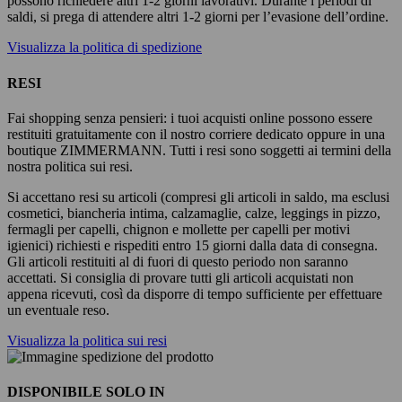
possono richiedere altri 1-2 giorni lavorativi. Durante i periodi di
saldi, si prega di attendere altri 1-2 giorni per l’evasione dell’ordine.
Visualizza la politica di spedizione
RESI
Fai shopping senza pensieri: i tuoi acquisti online possono essere
restituiti gratuitamente con il nostro corriere dedicato oppure in una
boutique ZIMMERMANN. Tutti i resi sono soggetti ai termini della
nostra politica sui resi.
Si accettano resi su articoli (compresi gli articoli in saldo, ma esclusi
cosmetici, biancheria intima, calzamaglie, calze, leggings in pizzo,
fermagli per capelli, chignon e mollette per capelli per motivi
igienici) richiesti e rispediti entro 15 giorni dalla data di consegna.
Gli articoli restituiti al di fuori di questo periodo non saranno
accettati. Si consiglia di provare tutti gli articoli acquistati non
appena ricevuti, così da disporre di tempo sufficiente per effettuare
un eventuale reso.
Visualizza la politica sui resi
DISPONIBILE SOLO IN