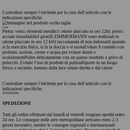
Controllare sempre l’etichetta per la cura dell’articolo con le
indicazioni specifiche.
Cura
Pietra: vetro; elementi metallici: ottone placcato in oro 12kt; perno:
acciaio inossidabile
I gioielli ZIMMERMANN sono realizzati in
ottone placcato in oro 12 kt
Si raccomanda di non indossarli quando
si fa esercizio fisico, si fa la doccia o si nuota
Evitare il contatto con
profumi, acetoni, creme e acqua per evitare danni o
scolorimenti
Pulire delicatamente con un panno morbido e privo di
pelucchi. Evitare l’uso di prodotti di pulizia
Riporre in un luogo
fresco e asciutto, lontano dalla luce solare diretta e dal calore
Controllare sempre l’etichetta per la cura dell’articolo con le
indicazioni specifiche.
SPEDIZIONE
SPEDIZIONE
Tutti gli ordini effettuati dal lunedì al venerdì vengono spediti entro
24 ore. Le consegne nelle aree metropolitane arrivano entro 2-3
giorni lavorativi, mentre le consegne regionali e internazionali