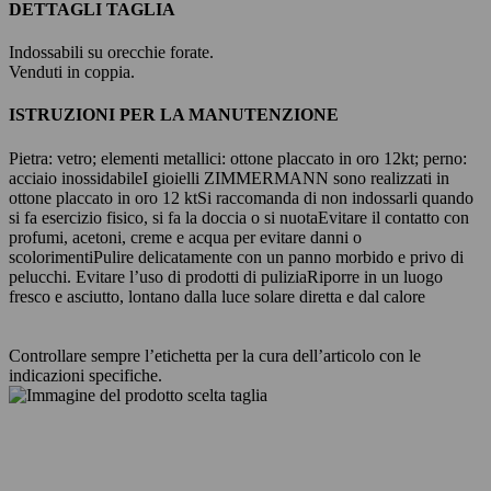
DETTAGLI TAGLIA
Indossabili su orecchie forate.
Venduti in coppia.
ISTRUZIONI PER LA MANUTENZIONE
Pietra: vetro; elementi metallici: ottone placcato in oro 12kt; perno:
acciaio inossidabile
I gioielli ZIMMERMANN sono realizzati in
ottone placcato in oro 12 kt
Si raccomanda di non indossarli quando
si fa esercizio fisico, si fa la doccia o si nuota
Evitare il contatto con
profumi, acetoni, creme e acqua per evitare danni o
scolorimenti
Pulire delicatamente con un panno morbido e privo di
pelucchi. Evitare l’uso di prodotti di pulizia
Riporre in un luogo
fresco e asciutto, lontano dalla luce solare diretta e dal calore
Controllare sempre l’etichetta per la cura dell’articolo con le
indicazioni specifiche.