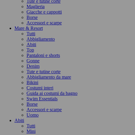
Tute e tutine corte
Maglieria
Giacche e cappotti
Borse
Accessori e scarpe
Mare & Resort
Tutti
Abbigliamento
Abiti
Top
Pantaloni e shorts
Gonne
Denim
Tute e tutine corte
Abbigliamento da mare
Bikini
Costumi interi
Guida ai costumi da bagno
Swim Essentials
Borse
Accessori e scarpe
Uomo
Abiti
Tutti
Mini