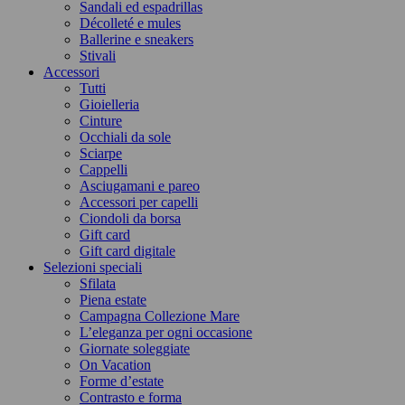
Sandali ed espadrillas
Décolleté e mules
Ballerine e sneakers
Stivali
Accessori
Tutti
Gioielleria
Cinture
Occhiali da sole
Sciarpe
Cappelli
Asciugamani e pareo
Accessori per capelli
Ciondoli da borsa
Gift card
Gift card digitale
Selezioni speciali
Sfilata
Piena estate
Campagna Collezione Mare
L’eleganza per ogni occasione
Giornate soleggiate
On Vacation
Forme d’estate
Contrasto e forma