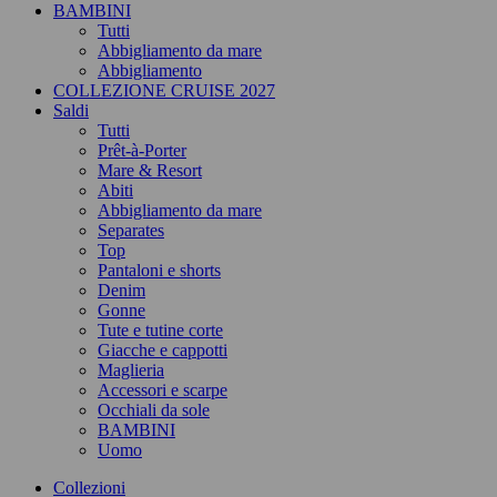
BAMBINI
Tutti
Abbigliamento da mare
Abbigliamento
COLLEZIONE CRUISE 2027
Saldi
Tutti
Prêt-à-Porter
Mare & Resort
Abiti
Abbigliamento da mare
Separates
Top
Pantaloni e shorts
Denim
Gonne
Tute e tutine corte
Giacche e cappotti
Maglieria
Accessori e scarpe
Occhiali da sole
BAMBINI
Uomo
Collezioni