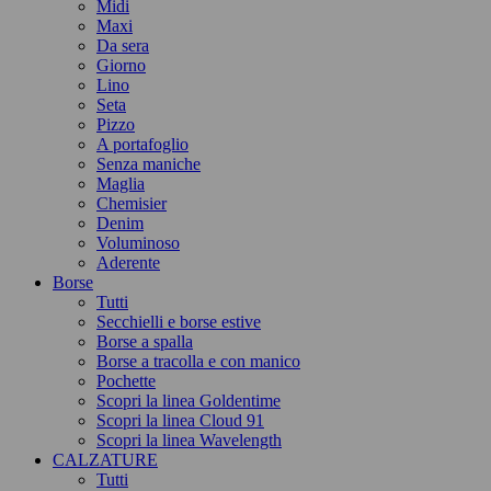
Midi
Maxi
Da sera
Giorno
Lino
Seta
Pizzo
A portafoglio
Senza maniche
Maglia
Chemisier
Denim
Voluminoso
Aderente
Borse
Tutti
Secchielli e borse estive
Borse a spalla
Borse a tracolla e con manico
Pochette
Scopri la linea Goldentime
Scopri la linea Cloud 91
Scopri la linea Wavelength
CALZATURE
Tutti