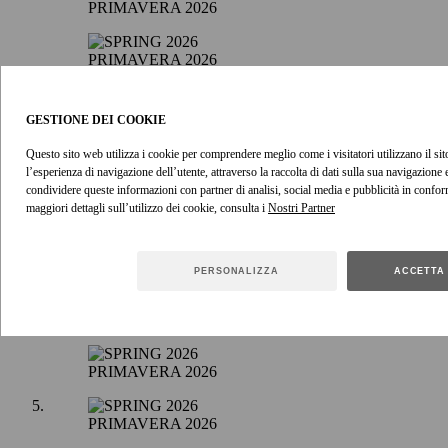
PRIMAVERA 2026
PRIMAVERA 2026
PRIMAVERA 2026
GESTIONE DEI COOKIE
Questo sito web utilizza i cookie per comprendere meglio come i visitatori utilizzano il sito
PRIMAVERA 2026
l’esperienza di navigazione dell’utente, attraverso la raccolta di dati sulla sua navigazione
condividere queste informazioni con partner di analisi, social media e pubblicità in confor
maggiori dettagli sull’utilizzo dei cookie, consulta i
PRIMAVERA 2026
PRIMAVERA 2026
PERSONALIZZA
ACCETTA 
PRIMAVERA 2026
PRIMAVERA 2026
PRIMAVERA 2026