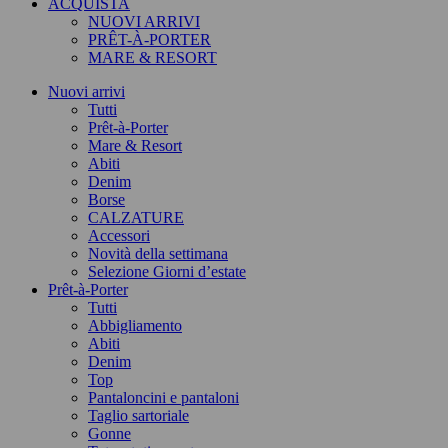
ACQUISTA
NUOVI ARRIVI
PRÊT-À-PORTER
MARE & RESORT
Nuovi arrivi
Tutti
Prêt-à-Porter
Mare & Resort
Abiti
Denim
Borse
CALZATURE
Accessori
Novità della settimana
Selezione Giorni d’estate
Prêt-à-Porter
Tutti
Abbigliamento
Abiti
Denim
Top
Pantaloncini e pantaloni
Taglio sartoriale
Gonne