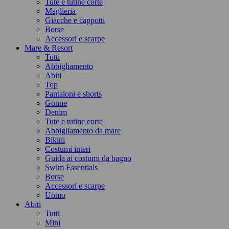
Tute e tutine corte
Maglieria
Giacche e cappotti
Borse
Accessori e scarpe
Mare & Resort
Tutti
Abbigliamento
Abiti
Top
Pantaloni e shorts
Gonne
Denim
Tute e tutine corte
Abbigliamento da mare
Bikini
Costumi interi
Guida ai costumi da bagno
Swim Essentials
Borse
Accessori e scarpe
Uomo
Abiti
Tutti
Mini