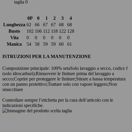
taglia 0
0P
0
1
2
3
4
Lunghezza
62
66
67
67
68
68
Busto
102
106
112
118
122
128
Vita
0
0
0
0
0
0
Manica
54
58
59
59
60
61
ISTRUZIONI PER LA MANUTENZIONE
Composizione principale: 100% seta
Solo lavaggio a secco, codice f
(solo idrocarburi);
Rimuovere le finiture prima del lavaggio a
secco;
Coprire per proteggere le finiture;
Stirare a bassa temperatura
con un panno protettivo;
Trattare solo con vapore leggero;
Non
smacchiare
Controllare sempre l’etichetta per la cura dell’articolo con le
indicazioni specifiche.