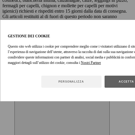
cosmetici, biancheria intima, calzamaglie, calze, leggings in pizzo,
fermagli per capelli, chignon e mollette per capelli per motivi
igienici) richiesti e rispediti entro 15 giorni dalla data di consegna.
Gli articoli restituiti al di fuori di questo periodo non saranno
accettati. Si consiglia di provare tutti gli articoli acquistati non
appena ricevuti, così da disporre di tempo sufficiente per effettuare
un eventuale reso.
GESTIONE DEI COOKIE
Visualizza la politica sui resi
Questo sito web utilizza i cookie per comprendere meglio come i visitatori utilizzano il sito
l’esperienza di navigazione dell’utente, attraverso la raccolta di dati sulla sua navigazione
condividere queste informazioni con partner di analisi, social media e pubblicità in confor
ACQUISTA IL LOOK
maggiori dettagli sull’utilizzo dei cookie, consulta i
PERSONALIZZA
ACCETTA 
Pantaloni a zampa Alchemy