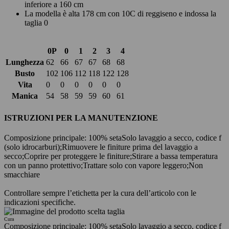
inferiore a 160 cm
La modella è alta 178 cm con 10C di reggiseno e indossa la
taglia 0
0P
0
1
2
3
4
Lunghezza
62
66
67
67
68
68
Busto
102
106
112
118
122
128
Vita
0
0
0
0
0
0
Manica
54
58
59
59
60
61
ISTRUZIONI PER LA MANUTENZIONE
Composizione principale: 100% seta
Solo lavaggio a secco, codice f
(solo idrocarburi);
Rimuovere le finiture prima del lavaggio a
secco;
Coprire per proteggere le finiture;
Stirare a bassa temperatura
con un panno protettivo;
Trattare solo con vapore leggero;
Non
smacchiare
Controllare sempre l’etichetta per la cura dell’articolo con le
indicazioni specifiche.
Cura
Composizione principale: 100% seta
Solo lavaggio a secco, codice f