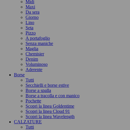
Midi
Maxi
Da sera
Giorno
Lino
Seta
Pizzo
A portafoglio
Senza maniche
Maglia
Chemisier
Denim
Voluminoso
Aderente
Borse
Tutti
Secchielli e borse estive
Borse a spalla
Borse a tracolla e con manico
Pochette
Scopri la linea Goldentime
Scopri la linea Cloud 91
Scopri la linea Wavelength
CALZATURE
Tutti