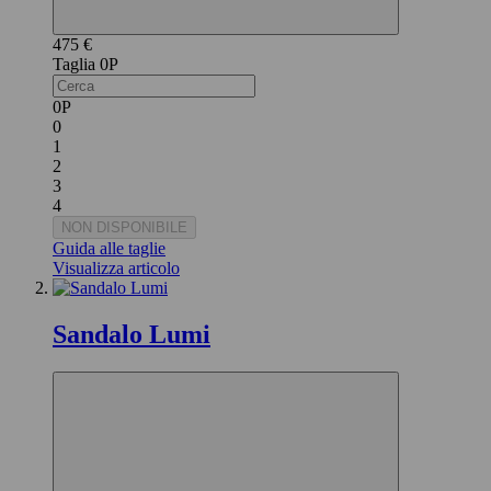
475 €
0P
0P
0
1
2
3
4
NON DISPONIBILE
Guida alle taglie
Visualizza articolo
Sandalo Lumi