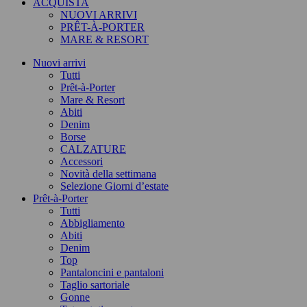
ACQUISTA
NUOVI ARRIVI
PRÊT-À-PORTER
MARE & RESORT
Nuovi arrivi
Tutti
Prêt-à-Porter
Mare & Resort
Abiti
Denim
Borse
CALZATURE
Accessori
Novità della settimana
Selezione Giorni d’estate
Prêt-à-Porter
Tutti
Abbigliamento
Abiti
Denim
Top
Pantaloncini e pantaloni
Taglio sartoriale
Gonne