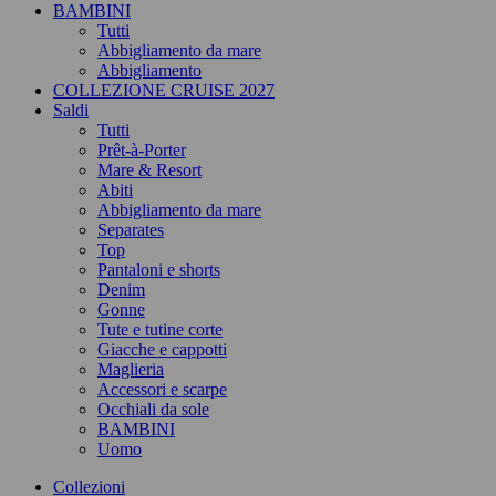
BAMBINI
Tutti
Abbigliamento da mare
Abbigliamento
COLLEZIONE CRUISE 2027
Saldi
Tutti
Prêt-à-Porter
Mare & Resort
Abiti
Abbigliamento da mare
Separates
Top
Pantaloni e shorts
Denim
Gonne
Tute e tutine corte
Giacche e cappotti
Maglieria
Accessori e scarpe
Occhiali da sole
BAMBINI
Uomo
Collezioni