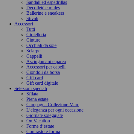
Sandali ed espadrillas
Décolleté e mules
Ballerine e sneakers
Stivali
Accessori
Tutti
Gioielleria
Cinture
Occhiali da sole
Sciarpe
Cappelli
Asciugamani e pareo
Accessori per capelli
Ciondoli da borsa
Gift card
Gift card digitale
Selezioni speciali
Sfilata
Piena estate
Campagna Collezione Mare
L’eleganza per ogni occasione
Giornate soleggiate
On Vacation
Forme d’estate
Contrasto e forma