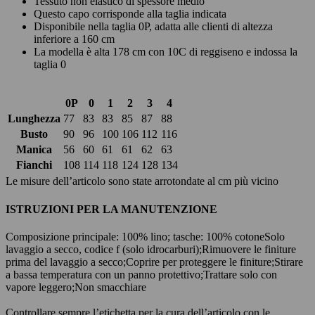
Tessuto non elastico di spessore medio
Questo capo corrisponde alla taglia indicata
Disponibile nella taglia 0P, adatta alle clienti di altezza
inferiore a 160 cm
La modella è alta 178 cm con 10C di reggiseno e indossa la
taglia 0
0P
0
1
2
3
4
Lunghezza
77
83
83
85
87
88
Busto
90
96
100
106
112
116
Manica
56
60
61
61
62
63
Fianchi
108
114
118
124
128
134
Le misure dell’articolo sono state arrotondate al cm più vicino
ISTRUZIONI PER LA MANUTENZIONE
Composizione principale: 100% lino; tasche: 100% cotone
Solo
lavaggio a secco, codice f (solo idrocarburi);
Rimuovere le finiture
prima del lavaggio a secco;
Coprire per proteggere le finiture;
Stirare
a bassa temperatura con un panno protettivo;
Trattare solo con
vapore leggero;
Non smacchiare
Controllare sempre l’etichetta per la cura dell’articolo con le