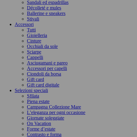
Sandali ed espadrillas
Décolleté e mules
Ballerine e sneakers
Stivali
Accessori
Tutti
Gioielleria
Cinture
Occhiali da sole
Sciarpe
Cappelli
Asciugamani e pareo
Accessori per capelli
Ciondoli da borsa
Gift card
Gift card digitale
Selezioni speciali
Sfilata
Piena estate
Campagna Collezione Mare
L’eleganza per ogni occasione
Giornate soleggiate
On Vacation
Forme d’estate
Contrasto e forma