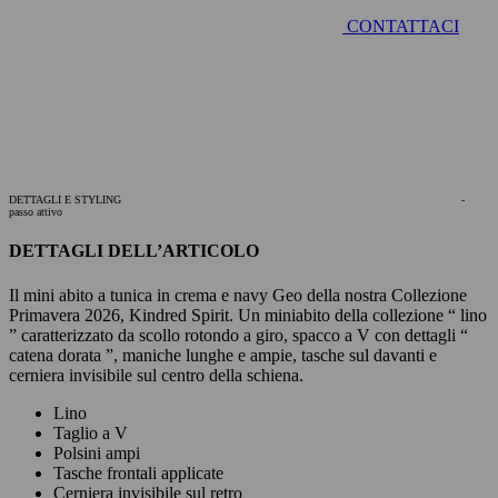
CONTATTACI
DETTAGLI E STYLING
-
passo attivo
DETTAGLI DELL’ARTICOLO
Il mini abito a tunica in crema e navy Geo della nostra Collezione
Primavera 2026, Kindred Spirit. Un miniabito della collezione “ lino
” caratterizzato da scollo rotondo a giro, spacco a V con dettagli “
catena dorata ”, maniche lunghe e ampie, tasche sul davanti e
cerniera invisibile sul centro della schiena.
Lino
Taglio a V
Polsini ampi
Tasche frontali applicate
Cerniera invisibile sul retro