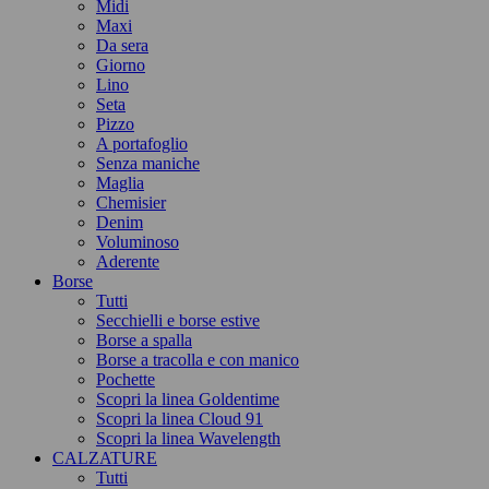
Midi
Maxi
Da sera
Giorno
Lino
Seta
Pizzo
A portafoglio
Senza maniche
Maglia
Chemisier
Denim
Voluminoso
Aderente
Borse
Tutti
Secchielli e borse estive
Borse a spalla
Borse a tracolla e con manico
Pochette
Scopri la linea Goldentime
Scopri la linea Cloud 91
Scopri la linea Wavelength
CALZATURE
Tutti