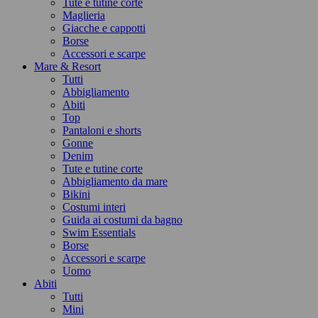
Tute e tutine corte
Maglieria
Giacche e cappotti
Borse
Accessori e scarpe
Mare & Resort
Tutti
Abbigliamento
Abiti
Top
Pantaloni e shorts
Gonne
Denim
Tute e tutine corte
Abbigliamento da mare
Bikini
Costumi interi
Guida ai costumi da bagno
Swim Essentials
Borse
Accessori e scarpe
Uomo
Abiti
Tutti
Mini