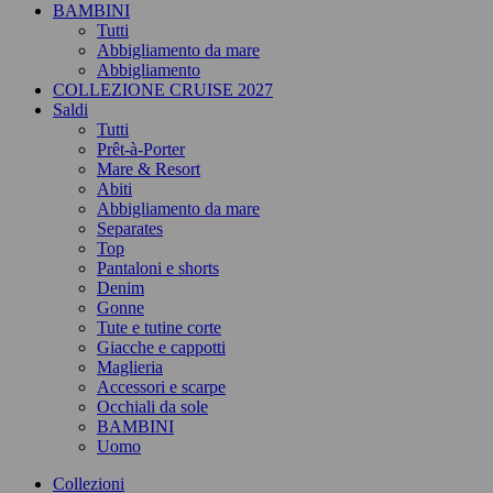
BAMBINI
Tutti
Abbigliamento da mare
Abbigliamento
COLLEZIONE CRUISE 2027
Saldi
Tutti
Prêt-à-Porter
Mare & Resort
Abiti
Abbigliamento da mare
Separates
Top
Pantaloni e shorts
Denim
Gonne
Tute e tutine corte
Giacche e cappotti
Maglieria
Accessori e scarpe
Occhiali da sole
BAMBINI
Uomo
Collezioni