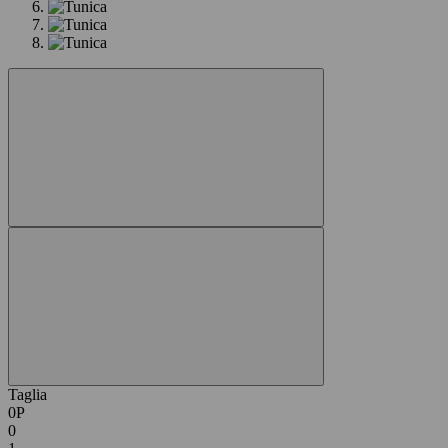
Taglia
0P
0