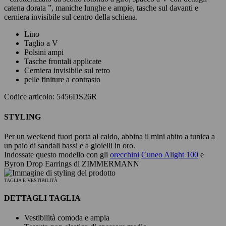
catena dorata ”, maniche lunghe e ampie, tasche sul davanti e
cerniera invisibile sul centro della schiena.
Lino
Taglio a V
Polsini ampi
Tasche frontali applicate
Cerniera invisibile sul retro
pelle finiture a contrasto
Codice articolo: 5456DS26R
STYLING
Per un weekend fuori porta al caldo, abbina il mini abito a tunica a
un paio di sandali bassi e a gioielli in oro.
Indossate questo modello con gli
orecchini
Cuneo Alight 100
e
Byron Drop Earrings di ZIMMERMANN
TAGLIA E VESTIBILITÀ
DETTAGLI TAGLIA
Vestibilità comoda e ampia