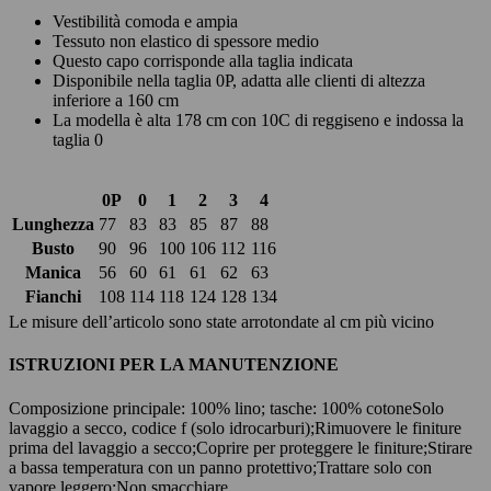
Vestibilità comoda e ampia
Tessuto non elastico di spessore medio
Questo capo corrisponde alla taglia indicata
Disponibile nella taglia 0P, adatta alle clienti di altezza
inferiore a 160 cm
La modella è alta 178 cm con 10C di reggiseno e indossa la
taglia 0
0P
0
1
2
3
4
Lunghezza
77
83
83
85
87
88
Busto
90
96
100
106
112
116
Manica
56
60
61
61
62
63
Fianchi
108
114
118
124
128
134
Le misure dell’articolo sono state arrotondate al cm più vicino
ISTRUZIONI PER LA MANUTENZIONE
Composizione principale: 100% lino; tasche: 100% cotone
Solo
lavaggio a secco, codice f (solo idrocarburi);
Rimuovere le finiture
prima del lavaggio a secco;
Coprire per proteggere le finiture;
Stirare
a bassa temperatura con un panno protettivo;
Trattare solo con
vapore leggero;
Non smacchiare