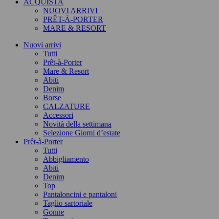
ACQUISTA
NUOVI ARRIVI
PRÊT-À-PORTER
MARE & RESORT
Nuovi arrivi
Tutti
Prêt-à-Porter
Mare & Resort
Abiti
Denim
Borse
CALZATURE
Accessori
Novità della settimana
Selezione Giorni d’estate
Prêt-à-Porter
Tutti
Abbigliamento
Abiti
Denim
Top
Pantaloncini e pantaloni
Taglio sartoriale
Gonne