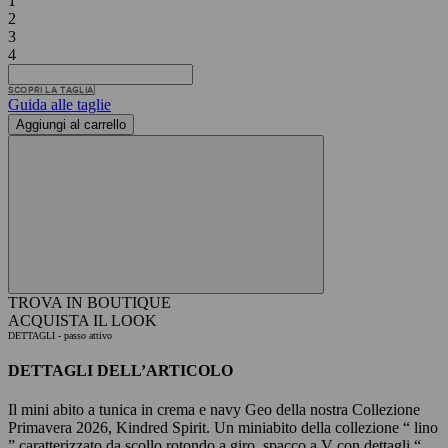
1
2
3
4
SCOPRI LA TAGLIA
Guida alle taglie
Aggiungi al carrello
TROVA IN BOUTIQUE
ACQUISTA IL LOOK
DETTAGLI
- passo attivo
DETTAGLI DELL’ARTICOLO
Il mini abito a tunica in crema e navy Geo della nostra Collezione
Primavera 2026, Kindred Spirit. Un miniabito della collezione “ lino
” caratterizzato da scollo rotondo a giro, spacco a V con dettagli “