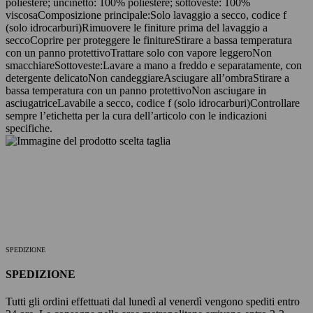
poliestere; uncinetto: 100% poliestere; sottoveste: 100%
viscosa
Composizione principale:
Solo lavaggio a secco, codice f
(solo idrocarburi)
Rimuovere le finiture prima del lavaggio a
secco
Coprire per proteggere le finiture
Stirare a bassa temperatura
con un panno protettivo
Trattare solo con vapore leggero
Non
smacchiare
Sottoveste:
Lavare a mano a freddo e separatamente, con
detergente delicato
Non candeggiare
Asciugare all’ombra
Stirare a
bassa temperatura con un panno protettivo
Non asciugare in
asciugatrice
Lavabile a secco, codice f (solo idrocarburi)
Controllare
sempre l’etichetta per la cura dell’articolo con le indicazioni
specifiche.
SPEDIZIONE
SPEDIZIONE
Tutti gli ordini effettuati dal lunedì al venerdì vengono spediti entro