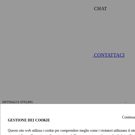
CHAT
CONTATTACI
DETTAGLI E STYLING
-
passo attivo
DETTAGLI DELL’ARTICOLO
Continua
GESTIONE DEI COOKIE
Maxi Abito Roselight in crema nero della nostra Collezione Mare
Questo sito web utilizza i cookie per comprendere meglio come i visitatori utilizzano il sito
2026. Maxi abito con scollo arrotondato e ricamo, maniche corte