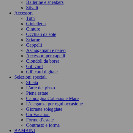
Ballerine e sneakers
Stivali
Accessori
Tutti
Gioielleria
Cinture
Occhiali da sole
Sciarpe
Cappelli
Asciugamani e pareo
Accessori per capelli
Ciondoli da borsa
Gift card
Gift card digitale
Selezioni speciali
Sfilata
L'arte del pizzo
Piena estate
Campagna Collezione Mare
L’eleganza per ogni occasione
Giornate soleggiate
On Vacation
Forme d’estate
Contrasto e forma
BAMBINI