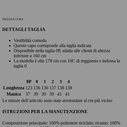
TAGLIA E CURA
DETTAGLI TAGLIA
Vestibilità comoda
Questo capo corrisponde alla taglia indicata
Disponibile nella taglia 0P, adatta alle clienti di altezza
inferiore a 160 cm
La modella è alta 178 cm con 10C di reggiseno e indossa la
taglia 0
0P
0
1
2
3
4
Lunghezza
123
136
136
137
138
138
Manica
37
39
39
39
41
41
Le misure dell’articolo sono state arrotondate al cm più vicino
ISTRUZIONI PER LA MANUTENZIONE
Composizione principale: 100% poliestere riciclato; ricamo: 100%