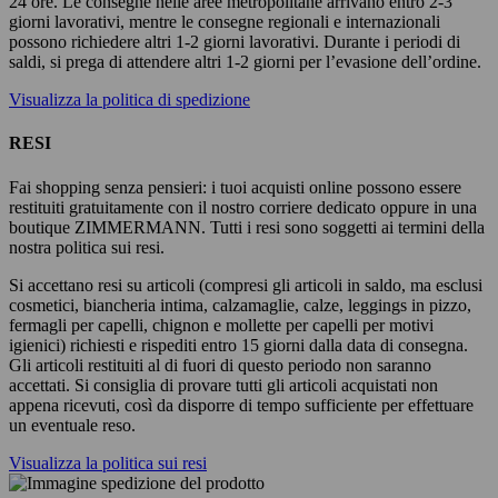
24 ore. Le consegne nelle aree metropolitane arrivano entro 2-3
giorni lavorativi, mentre le consegne regionali e internazionali
possono richiedere altri 1-2 giorni lavorativi. Durante i periodi di
saldi, si prega di attendere altri 1-2 giorni per l’evasione dell’ordine.
Visualizza la politica di spedizione
RESI
Fai shopping senza pensieri: i tuoi acquisti online possono essere
restituiti gratuitamente con il nostro corriere dedicato oppure in una
boutique ZIMMERMANN. Tutti i resi sono soggetti ai termini della
nostra politica sui resi.
Si accettano resi su articoli (compresi gli articoli in saldo, ma esclusi
cosmetici, biancheria intima, calzamaglie, calze, leggings in pizzo,
fermagli per capelli, chignon e mollette per capelli per motivi
igienici) richiesti e rispediti entro 15 giorni dalla data di consegna.
Gli articoli restituiti al di fuori di questo periodo non saranno
accettati. Si consiglia di provare tutti gli articoli acquistati non
appena ricevuti, così da disporre di tempo sufficiente per effettuare
un eventuale reso.
Visualizza la politica sui resi