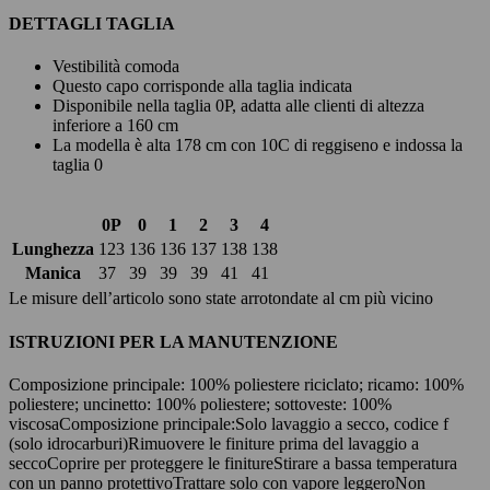
DETTAGLI TAGLIA
Vestibilità comoda
Questo capo corrisponde alla taglia indicata
Disponibile nella taglia 0P, adatta alle clienti di altezza
inferiore a 160 cm
La modella è alta 178 cm con 10C di reggiseno e indossa la
taglia 0
0P
0
1
2
3
4
Lunghezza
123
136
136
137
138
138
Manica
37
39
39
39
41
41
Le misure dell’articolo sono state arrotondate al cm più vicino
ISTRUZIONI PER LA MANUTENZIONE
Composizione principale: 100% poliestere riciclato; ricamo: 100%
poliestere; uncinetto: 100% poliestere; sottoveste: 100%
viscosa
Composizione principale:
Solo lavaggio a secco, codice f
(solo idrocarburi)
Rimuovere le finiture prima del lavaggio a
secco
Coprire per proteggere le finiture
Stirare a bassa temperatura
con un panno protettivo
Trattare solo con vapore leggero
Non