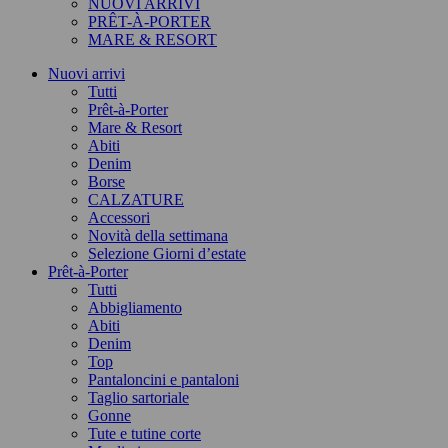
NUOVI ARRIVI
PRÊT-À-PORTER
MARE & RESORT
Nuovi arrivi
Tutti
Prêt-à-Porter
Mare & Resort
Abiti
Denim
Borse
CALZATURE
Accessori
Novità della settimana
Selezione Giorni d’estate
Prêt-à-Porter
Tutti
Abbigliamento
Abiti
Denim
Top
Pantaloncini e pantaloni
Taglio sartoriale
Gonne
Tute e tutine corte