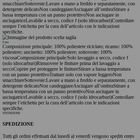
smacchiare
Sottoveste:
Lavare a mano a freddo e separatamente, con
detergente delicato
Non candeggiare
Asciugare all’ombra
Stirare a
bassa temperatura con un panno protettivo
Non asciugare in
asciugatrice
Lavabile a secco, codice f (solo idrocarburi)
Controllare
sempre l’etichetta per la cura dell’articolo con le indicazioni
specifiche.
Cura
Composizione principale: 100% poliestere riciclato; ricamo: 100%
poliestere; uncinetto: 100% poliestere; sottoveste: 100%
viscosa
Composizione principale:
Solo lavaggio a secco, codice f
(solo idrocarburi)
Rimuovere le finiture prima del lavaggio a
secco
Coprire per proteggere le finiture
Stirare a bassa temperatura
con un panno protettivo
Trattare solo con vapore leggero
Non
smacchiare
Sottoveste:
Lavare a mano a freddo e separatamente, con
detergente delicato
Non candeggiare
Asciugare all’ombra
Stirare a
bassa temperatura con un panno protettivo
Non asciugare in
asciugatrice
Lavabile a secco, codice f (solo idrocarburi)
Controllare
sempre l’etichetta per la cura dell’articolo con le indicazioni
specifiche.
SPEDIZIONE
SPEDIZIONE
Tutti gli ordini effettuati dal lunedì al venerdì vengono spediti entro