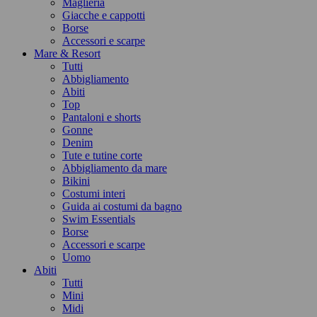
Maglieria
Giacche e cappotti
Borse
Accessori e scarpe
Mare & Resort
Tutti
Abbigliamento
Abiti
Top
Pantaloni e shorts
Gonne
Denim
Tute e tutine corte
Abbigliamento da mare
Bikini
Costumi interi
Guida ai costumi da bagno
Swim Essentials
Borse
Accessori e scarpe
Uomo
Abiti
Tutti
Mini
Midi