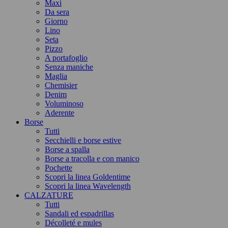
Maxi
Da sera
Giorno
Lino
Seta
Pizzo
A portafoglio
Senza maniche
Maglia
Chemisier
Denim
Voluminoso
Aderente
Borse
Tutti
Secchielli e borse estive
Borse a spalla
Borse a tracolla e con manico
Pochette
Scopri la linea Goldentime
Scopri la linea Wavelength
CALZATURE
Tutti
Sandali ed espadrillas
Décolleté e mules