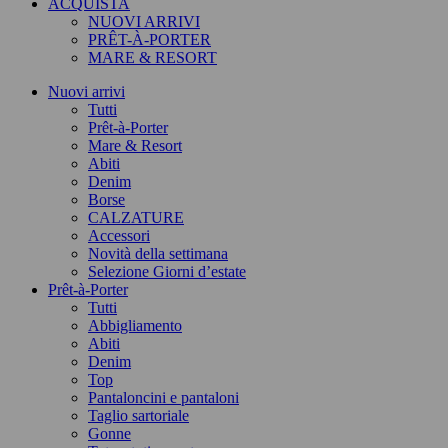
ACQUISTA
NUOVI ARRIVI
PRÊT-À-PORTER
MARE & RESORT
Nuovi arrivi
Tutti
Prêt-à-Porter
Mare & Resort
Abiti
Denim
Borse
CALZATURE
Accessori
Novità della settimana
Selezione Giorni d’estate
Prêt-à-Porter
Tutti
Abbigliamento
Abiti
Denim
Top
Pantaloncini e pantaloni
Taglio sartoriale
Gonne