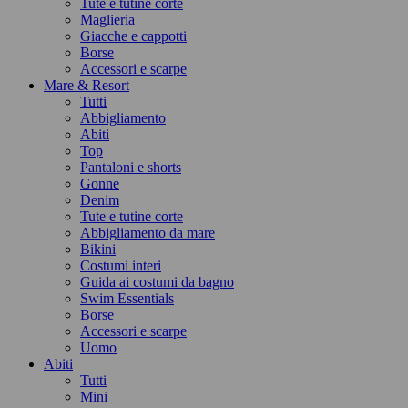
Tute e tutine corte
Maglieria
Giacche e cappotti
Borse
Accessori e scarpe
Mare & Resort
Tutti
Abbigliamento
Abiti
Top
Pantaloni e shorts
Gonne
Denim
Tute e tutine corte
Abbigliamento da mare
Bikini
Costumi interi
Guida ai costumi da bagno
Swim Essentials
Borse
Accessori e scarpe
Uomo
Abiti
Tutti
Mini