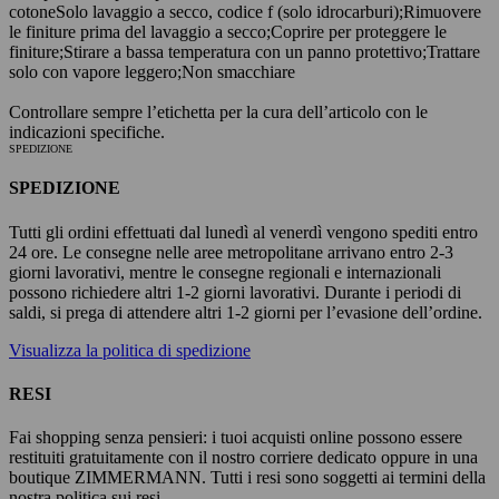
cotone
Solo lavaggio a secco, codice f (solo idrocarburi);
Rimuovere
le finiture prima del lavaggio a secco;
Coprire per proteggere le
finiture;
Stirare a bassa temperatura con un panno protettivo;
Trattare
solo con vapore leggero;
Non smacchiare
Controllare sempre l’etichetta per la cura dell’articolo con le
indicazioni specifiche.
SPEDIZIONE
SPEDIZIONE
Tutti gli ordini effettuati dal lunedì al venerdì vengono spediti entro
24 ore. Le consegne nelle aree metropolitane arrivano entro 2-3
giorni lavorativi, mentre le consegne regionali e internazionali
possono richiedere altri 1-2 giorni lavorativi. Durante i periodi di
saldi, si prega di attendere altri 1-2 giorni per l’evasione dell’ordine.
Visualizza la politica di spedizione
RESI
Fai shopping senza pensieri: i tuoi acquisti online possono essere
restituiti gratuitamente con il nostro corriere dedicato oppure in una
boutique ZIMMERMANN. Tutti i resi sono soggetti ai termini della
nostra politica sui resi.