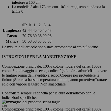
inferiore a 160 cm
La modella è alta 178 cm con 10C di reggiseno e indossa la
taglia 0
0P
0
1
2
3
4
Lunghezza
42
44
45
46
46
47
Busto
70
76
80
86
90
96
Manica
50
53
53
53
53
53
Le misure dell’articolo sono state arrotondate al cm più vicino
ISTRUZIONI PER LA MANUTENZIONE
Composizione principale: 100% cotone; fodera del carré: 100%
cotone
Solo lavaggio a secco, codice f (solo idrocarburi);
Rimuovere
le finiture prima del lavaggio a secco;
Coprire per proteggere le
finiture;
Stirare a bassa temperatura con un panno protettivo;
Trattare
solo con vapore leggero;
Non smacchiare
Controllare sempre l’etichetta per la cura dell’articolo con le
indicazioni specifiche.
Cura
Composizione principale: 100% cotone; fodera del carré: 100%