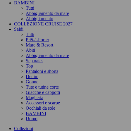
BAMBINI
Tutti
Abbigliamento da mare
Abbigliamento
COLLEZIONE CRUISE 2027
Saldi
Tutti
Prêt-à-Porter
Mare & Resort
Abiti
Abbigliamento da mare
Separates
Top
Pantaloni e shorts
Denim
Gonne
Tute e tutine corte
Giacche e cappotti
Maglieria
Accessori e scarpe
Occhiali da sole
BAMBINI
Uomo
Collezioni