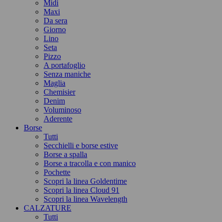
Midi
Maxi
Da sera
Giorno
Lino
Seta
Pizzo
A portafoglio
Senza maniche
Maglia
Chemisier
Denim
Voluminoso
Aderente
Borse
Tutti
Secchielli e borse estive
Borse a spalla
Borse a tracolla e con manico
Pochette
Scopri la linea Goldentime
Scopri la linea Cloud 91
Scopri la linea Wavelength
CALZATURE
Tutti