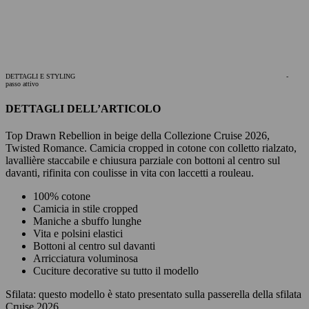
DETTAGLI E STYLING
-
passo attivo
DETTAGLI DELL’ARTICOLO
Top Drawn Rebellion in beige della Collezione Cruise 2026,
Twisted Romance. Camicia cropped in cotone con colletto rialzato,
lavallière staccabile e chiusura parziale con bottoni al centro sul
davanti, rifinita con coulisse in vita con laccetti a rouleau.
100% cotone
Camicia in stile cropped
Maniche a sbuffo lunghe
Vita e polsini elastici
Bottoni al centro sul davanti
Arricciatura voluminosa
Cuciture decorative su tutto il modello
Sfilata:
questo modello è stato presentato sulla passerella della sfilata
Cruise 2026.