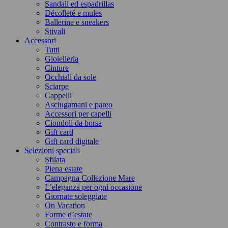
Sandali ed espadrillas
Décolleté e mules
Ballerine e sneakers
Stivali
Accessori
Tutti
Gioielleria
Cinture
Occhiali da sole
Sciarpe
Cappelli
Asciugamani e pareo
Accessori per capelli
Ciondoli da borsa
Gift card
Gift card digitale
Selezioni speciali
Sfilata
Piena estate
Campagna Collezione Mare
L’eleganza per ogni occasione
Giornate soleggiate
On Vacation
Forme d’estate
Contrasto e forma