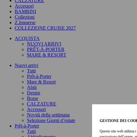
CALZATURE
Accessori
BAMBINI
Collezioni
Z.Immerse
COLLEZIONE CRUISE 2027
ACQUISTA
NUOVI ARRIVI
PRÊT-À-PORTER
MARE & RESORT
Nuovi arrivi
Tutti
Prêt-à-Porter
Mare & Resort
Abiti
Denim
Borse
CALZATURE
Accessori
Novità della settimana
Selezione Giorni d’estate
GESTIONE DEI COO
Prêt-à-Porter
Tutti
Questo sito web utilizza i 
Abbigliamento
navigazione dell’utente, a