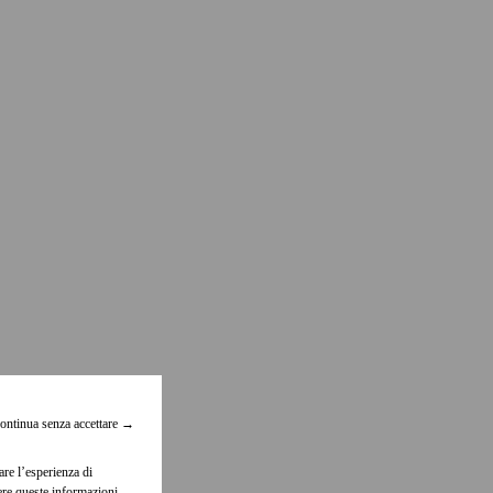
ontinua senza accettare
→
are l’esperienza di
dere queste informazioni