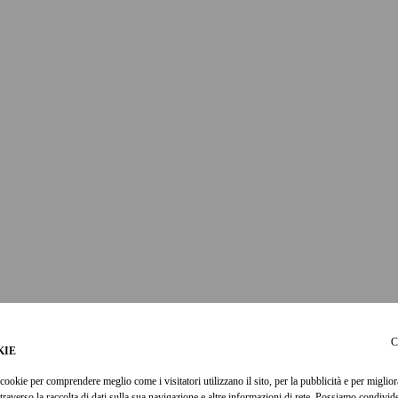
C
KIE
cookie per comprendere meglio come i visitatori utilizzano il sito, per la pubblicità e per miglior
ttraverso la raccolta di dati sulla sua navigazione e altre informazioni di rete. Possiamo condivi