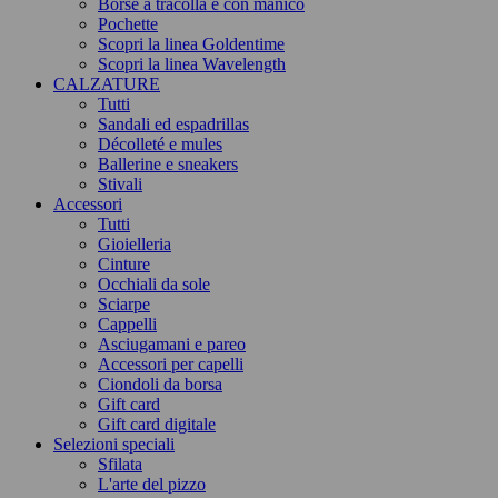
Borse a tracolla e con manico
Pochette
Scopri la linea Goldentime
Scopri la linea Wavelength
CALZATURE
Tutti
Sandali ed espadrillas
Décolleté e mules
Ballerine e sneakers
Stivali
Accessori
Tutti
Gioielleria
Cinture
Occhiali da sole
Sciarpe
Cappelli
Asciugamani e pareo
Accessori per capelli
Ciondoli da borsa
Gift card
Gift card digitale
Selezioni speciali
Sfilata
L'arte del pizzo