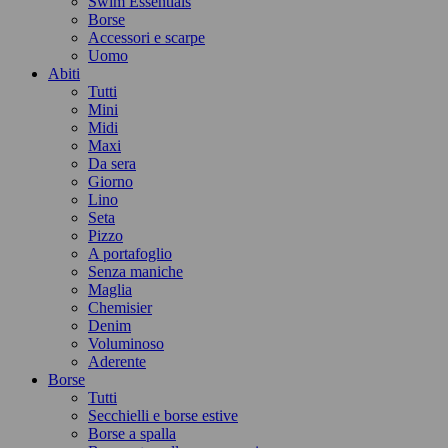
Swim Essentials
Borse
Accessori e scarpe
Uomo
Abiti
Tutti
Mini
Midi
Maxi
Da sera
Giorno
Lino
Seta
Pizzo
A portafoglio
Senza maniche
Maglia
Chemisier
Denim
Voluminoso
Aderente
Borse
Tutti
Secchielli e borse estive
Borse a spalla