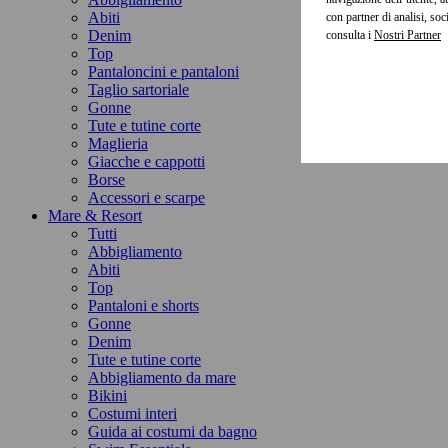
Abiti
con partner di analisi, so
Denim
consulta i
Top
Pantaloncini e pantaloni
Taglio sartoriale
Gonne
Tute e tutine corte
Maglieria
Giacche e cappotti
Borse
Accessori e scarpe
Mare & Resort
Tutti
Abbigliamento
Abiti
Top
Pantaloni e shorts
Gonne
Denim
Tute e tutine corte
Abbigliamento da mare
Bikini
Costumi interi
Guida ai costumi da bagno