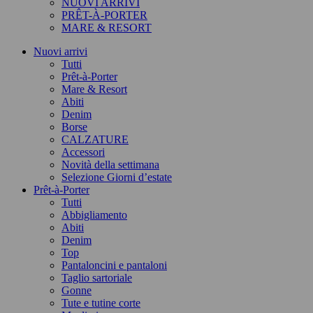
NUOVI ARRIVI
PRÊT-À-PORTER
MARE & RESORT
Nuovi arrivi
Tutti
Prêt-à-Porter
Mare & Resort
Abiti
Denim
Borse
CALZATURE
Accessori
Novità della settimana
Selezione Giorni d’estate
Prêt-à-Porter
Tutti
Abbigliamento
Abiti
Denim
Top
Pantaloncini e pantaloni
Taglio sartoriale
Gonne
Tute e tutine corte