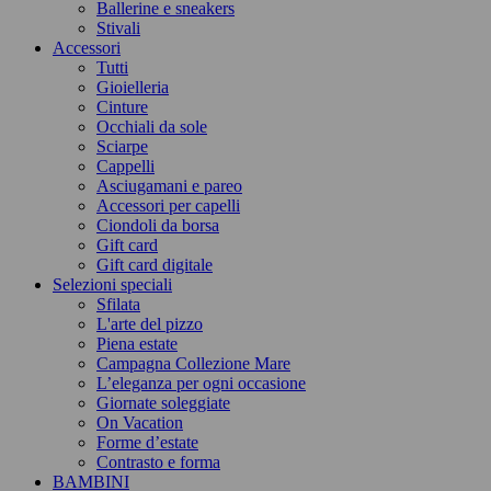
Ballerine e sneakers
Stivali
Accessori
Tutti
Gioielleria
Cinture
Occhiali da sole
Sciarpe
Cappelli
Asciugamani e pareo
Accessori per capelli
Ciondoli da borsa
Gift card
Gift card digitale
Selezioni speciali
Sfilata
L'arte del pizzo
Piena estate
Campagna Collezione Mare
L’eleganza per ogni occasione
Giornate soleggiate
On Vacation
Forme d’estate
Contrasto e forma
BAMBINI