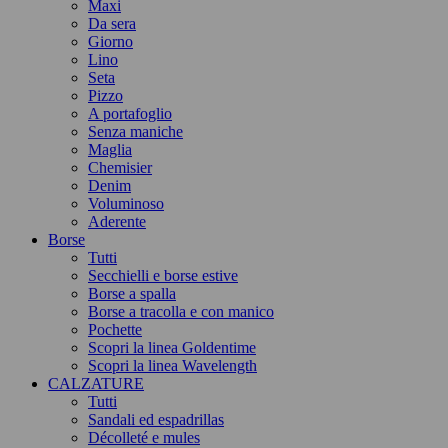
Maxi
Da sera
Giorno
Lino
Seta
Pizzo
A portafoglio
Senza maniche
Maglia
Chemisier
Denim
Voluminoso
Aderente
Borse
Tutti
Secchielli e borse estive
Borse a spalla
Borse a tracolla e con manico
Pochette
Scopri la linea Goldentime
Scopri la linea Wavelength
CALZATURE
Tutti
Sandali ed espadrillas
Décolleté e mules