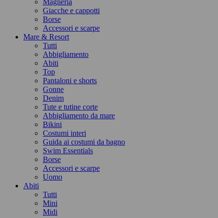
Maglieria
Giacche e cappotti
Borse
Accessori e scarpe
Mare & Resort
Tutti
Abbigliamento
Abiti
Top
Pantaloni e shorts
Gonne
Denim
Tute e tutine corte
Abbigliamento da mare
Bikini
Costumi interi
Guida ai costumi da bagno
Swim Essentials
Borse
Accessori e scarpe
Uomo
Abiti
Tutti
Mini
Midi