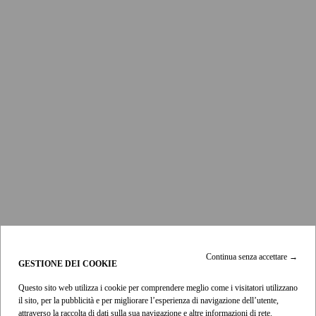
Asciugamano e borsa da spiaggia
Continua senza accettare
→
GESTIONE DEI COOKIE
Sundance
- multi
Questo sito web utilizza i cookie per comprendere meglio come i visitatori utilizzano
450 €
il sito, per la pubblicità e per migliorare l’esperienza di navigazione dell’utente,
attraverso la raccolta di dati sulla sua navigazione e altre informazioni di rete.