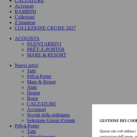
CALZATURE
Accessori
BAMBINI
Collezioni
Z.Immerse
COLLEZIONE CRUISE 2027
ACQUISTA
NUOVI ARRIVI
PRÊT-À-PORTER
MARE & RESORT
Nuovi arrivi
Tutti
Prêt-à-Porter
Mare & Resort
Abiti
Denim
Borse
CALZATURE
Accessori
Novità della settimana
Selezione Giorni d’estate
GESTIONE DEI COO
Prêt-à-Porter
Tutti
Questo sito web utilizza i 
Abbigliamento
navigazione dell’utente, a