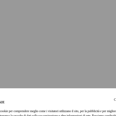
C
KIE
cookie per comprendere meglio come i visitatori utilizzano il sito, per la pubblicità e per miglior
ttraverso la raccolta di dati sulla sua navigazione e altre informazioni di rete. Possiamo condivi