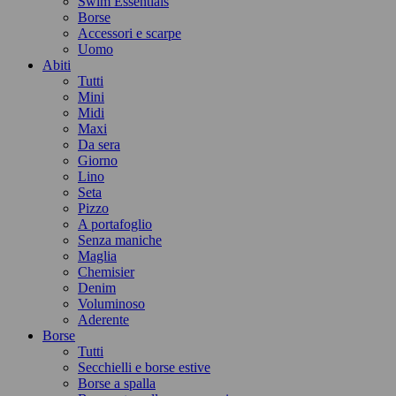
Swim Essentials
Borse
Accessori e scarpe
Uomo
Abiti
Tutti
Mini
Midi
Maxi
Da sera
Giorno
Lino
Seta
Pizzo
A portafoglio
Senza maniche
Maglia
Chemisier
Denim
Voluminoso
Aderente
Borse
Tutti
Secchielli e borse estive
Borse a spalla