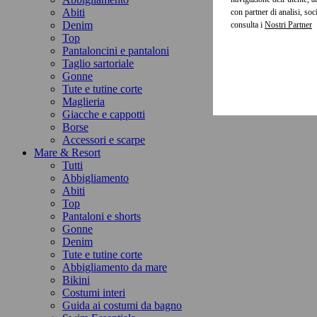
Abiti
con partner di analisi, so
Denim
consulta i
Top
Pantaloncini e pantaloni
Taglio sartoriale
Gonne
Tute e tutine corte
Maglieria
Giacche e cappotti
Borse
Accessori e scarpe
Mare & Resort
Tutti
Abbigliamento
Abiti
Top
Pantaloni e shorts
Gonne
Denim
Tute e tutine corte
Abbigliamento da mare
Bikini
Costumi interi
Guida ai costumi da bagno