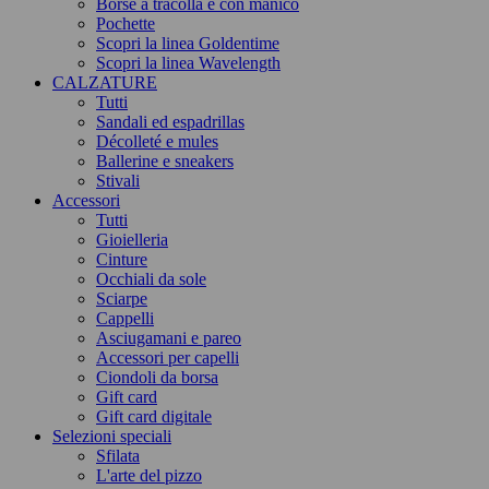
Borse a tracolla e con manico
Pochette
Scopri la linea Goldentime
Scopri la linea Wavelength
CALZATURE
Tutti
Sandali ed espadrillas
Décolleté e mules
Ballerine e sneakers
Stivali
Accessori
Tutti
Gioielleria
Cinture
Occhiali da sole
Sciarpe
Cappelli
Asciugamani e pareo
Accessori per capelli
Ciondoli da borsa
Gift card
Gift card digitale
Selezioni speciali
Sfilata
L'arte del pizzo