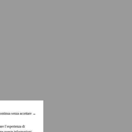
ontinua senza accettare
→
are l’esperienza di
dere queste informazioni