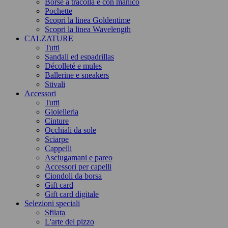
Borse a tracolla e con manico
Pochette
Scopri la linea Goldentime
Scopri la linea Wavelength
CALZATURE
Tutti
Sandali ed espadrillas
Décolleté e mules
Ballerine e sneakers
Stivali
Accessori
Tutti
Gioielleria
Cinture
Occhiali da sole
Sciarpe
Cappelli
Asciugamani e pareo
Accessori per capelli
Ciondoli da borsa
Gift card
Gift card digitale
Selezioni speciali
Sfilata
L'arte del pizzo