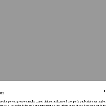
C
KIE
cookie per comprendere meglio come i visitatori utilizzano il sito, per la pubblicità e per miglior
ttraverso la raccolta di dati sulla sua navigazione e altre informazioni di rete. Possiamo condivi