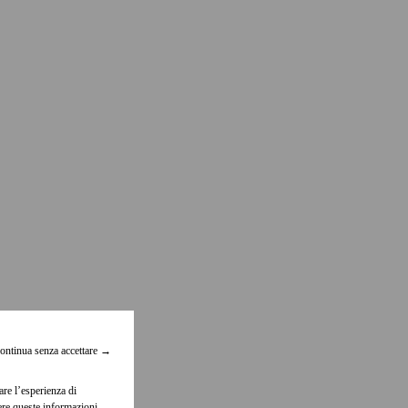
ontinua senza accettare
→
are l’esperienza di
dere queste informazioni