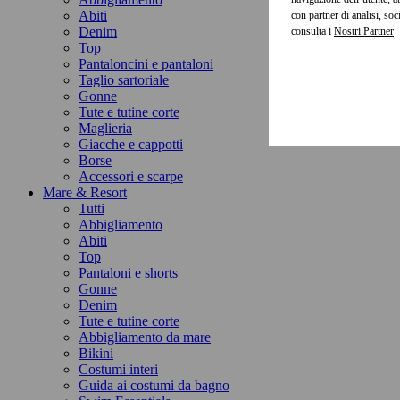
Abiti
con partner di analisi, so
Denim
consulta i
Top
Pantaloncini e pantaloni
Taglio sartoriale
Gonne
Tute e tutine corte
Maglieria
Giacche e cappotti
Borse
Accessori e scarpe
Mare & Resort
Tutti
Abbigliamento
Abiti
Top
Pantaloni e shorts
Gonne
Denim
Tute e tutine corte
Abbigliamento da mare
Bikini
Costumi interi
Guida ai costumi da bagno