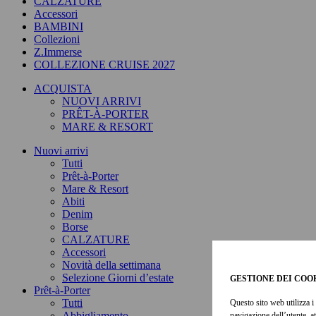
CALZATURE
Accessori
BAMBINI
Collezioni
Z.Immerse
COLLEZIONE CRUISE 2027
ACQUISTA
NUOVI ARRIVI
PRÊT-À-PORTER
MARE & RESORT
Nuovi arrivi
Tutti
Prêt-à-Porter
Mare & Resort
Abiti
Denim
Borse
CALZATURE
Accessori
Novità della settimana
Selezione Giorni d’estate
GESTIONE DEI COO
Prêt-à-Porter
Tutti
Questo sito web utilizza i 
Abbigliamento
navigazione dell’utente, a