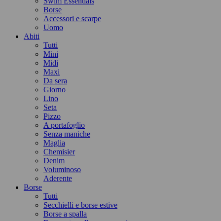
Swim Essentials
Borse
Accessori e scarpe
Uomo
Abiti
Tutti
Mini
Midi
Maxi
Da sera
Giorno
Lino
Seta
Pizzo
A portafoglio
Senza maniche
Maglia
Chemisier
Denim
Voluminoso
Aderente
Borse
Tutti
Secchielli e borse estive
Borse a spalla