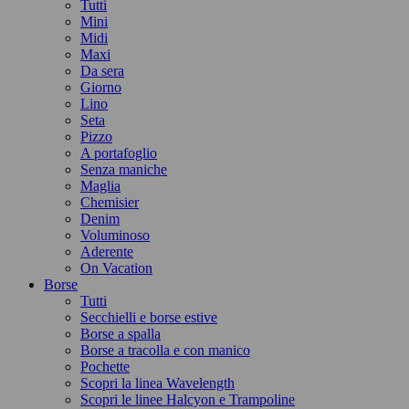
Tutti
Mini
Midi
Maxi
Da sera
Giorno
Lino
Seta
Pizzo
A portafoglio
Senza maniche
Maglia
Chemisier
Denim
Voluminoso
Aderente
On Vacation
Borse
Tutti
Secchielli e borse estive
Borse a spalla
Borse a tracolla e con manico
Pochette
Scopri la linea Wavelength
Scopri le linee Halcyon e Trampoline