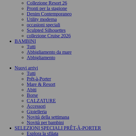
Collezione Resort 26
Pronti per la stagione
Denim Contemporaneo
Utility moderna
occasioni speciali
Sculpted Silhouettes
collezione Cruise 2026
BAMBINI
Tutti
Abbigliamento da mare
Abbigliamento
Nuovi arrivi
Tutti
Prêt-à-Porter
Mare & Resort
Abiti
Borse
CALZATURE
Accessori
Gioielleria
Novità della settimana
Novità per bambini
SELEZIONI SPECIALI PRÊT-À-PORTER
Esplora la sfilata