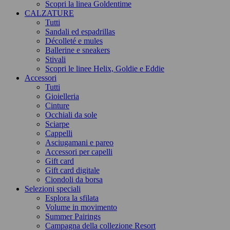
Scopri la linea Goldentime
CALZATURE
Tutti
Sandali ed espadrillas
Décolleté e mules
Ballerine e sneakers
Stivali
Scopri le linee Helix, Goldie e Eddie
Accessori
Tutti
Gioielleria
Cinture
Occhiali da sole
Sciarpe
Cappelli
Asciugamani e pareo
Accessori per capelli
Gift card
Gift card digitale
Ciondoli da borsa
Selezioni speciali
Esplora la sfilata
Volume in movimento
Summer Pairings
Campagna della collezione Resort