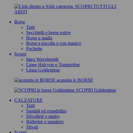
SCOPRI TUTTI GLI
ABITI
Borse
Tutti
Secchielli e borse estive
Borse a spalla
Borse a tracolla e con manico
Pochette
Scopri
linea Wavelength
Linee Halcyon e Trampoline
Linea Goldentime
acquista le BORSE
SCOPRI Goldentime
CALZATURE
Tutti
Sandali ed espadrillas
Décolleté e mules
Ballerine e sneakers
Stivali
Scopri