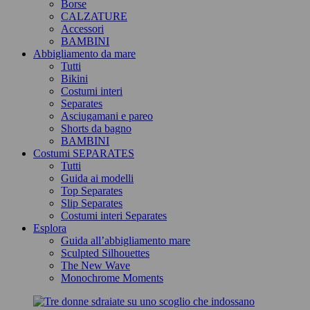
Borse
CALZATURE
Accessori
BAMBINI
Abbigliamento da mare
Tutti
Bikini
Costumi interi
Separates
Asciugamani e pareo
Shorts da bagno
BAMBINI
Costumi SEPARATES
Tutti
Guida ai modelli
Top Separates
Slip Separates
Costumi interi Separates
Esplora
Guida all’abbigliamento mare
Sculpted Silhouettes
The New Wave
Monochrome Moments