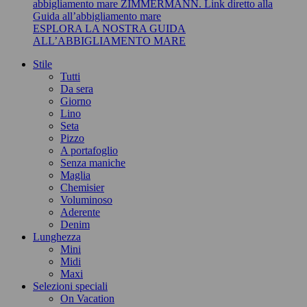
ESPLORA LA NOSTRA GUIDA
ALL’ABBIGLIAMENTO MARE
Stile
Tutti
Da sera
Giorno
Lino
Seta
Pizzo
A portafoglio
Senza maniche
Maglia
Chemisier
Voluminoso
Aderente
Denim
Lunghezza
Mini
Midi
Maxi
Selezioni speciali
On Vacation