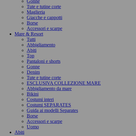
Gonne
Tute e tutine corte
Maglieria
Giacche e cappotti
Borse
Accessori e scarpe
Mare & Resort
Tutti
Abbigliamento
Abiti
Top
Pantaloni e shorts
Gonne
Denim
Tute e tutine corte
ESCLUSIVA COLLEZIONE MARE
Abbigliamento da mare
Bikini
Costumi interi
Costumi SEPARATES
Guida ai modelli Separates
Borse
Accessori e scarpe
Uomo
Abiti