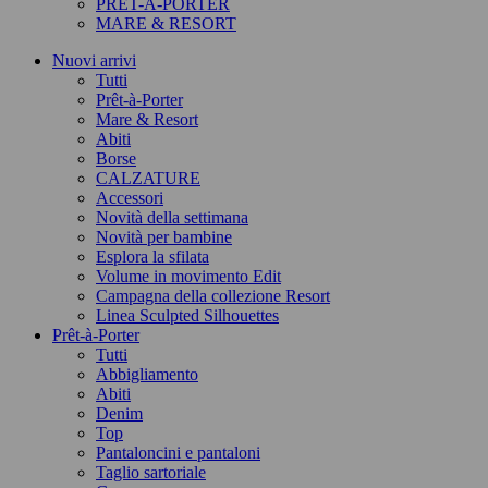
PRÊT-À-PORTER
MARE & RESORT
Nuovi arrivi
Tutti
Prêt-à-Porter
Mare & Resort
Abiti
Borse
CALZATURE
Accessori
Novità della settimana
Novità per bambine
Esplora la sfilata
Volume in movimento Edit
Campagna della collezione Resort
Linea Sculpted Silhouettes
Prêt-à-Porter
Tutti
Abbigliamento
Abiti
Denim
Top
Pantaloncini e pantaloni
Taglio sartoriale