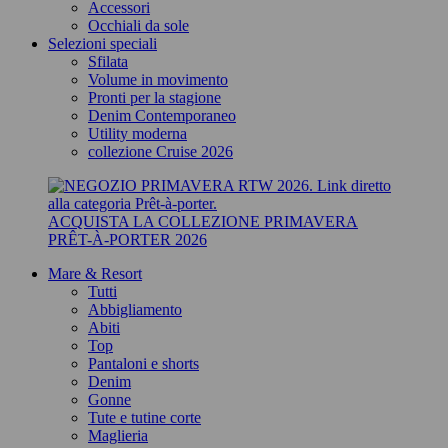
Accessori
Occhiali da sole
Selezioni speciali
Sfilata
Volume in movimento
Pronti per la stagione
Denim Contemporaneo
Utility moderna
collezione Cruise 2026
ACQUISTA LA COLLEZIONE PRIMAVERA
PRÊT-À-PORTER 2026
Mare & Resort
Tutti
Abbigliamento
Abiti
Top
Pantaloni e shorts
Denim
Gonne
Tute e tutine corte
Maglieria