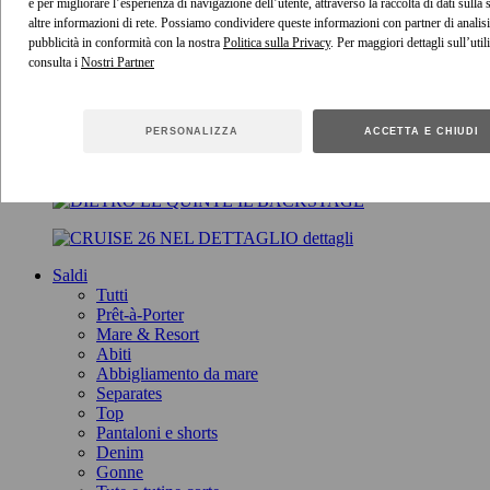
e per migliorare l’esperienza di navigazione dell’utente, attraverso la raccolta di dati sulla
altre informazioni di rete. Possiamo condividere queste informazioni con partner di analisi
dettagli
pubblicità in conformità con la nostra
Politica sulla Privacy
. Per maggiori dettagli sull’util
consulta i
COLLEZIONE CRUISE 2026, TWISTED
ROMANCE
PERSONALIZZA
ACCETTA E CHIUDI
SFILATA
IL BACKSTAGE
dettagli
Saldi
Tutti
Prêt-à-Porter
Mare & Resort
Abiti
Abbigliamento da mare
Separates
Top
Pantaloni e shorts
Denim
Gonne