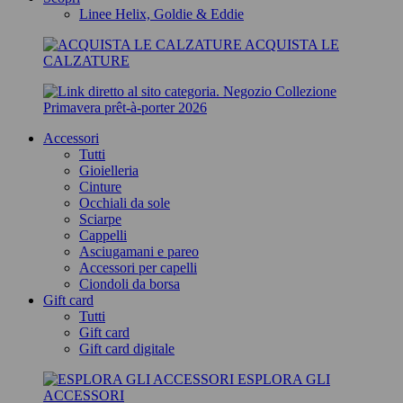
Linee Helix, Goldie & Eddie
ACQUISTA LE
CALZATURE
Negozio Collezione
Primavera prêt-à-porter 2026
Accessori
Tutti
Gioielleria
Cinture
Occhiali da sole
Sciarpe
Cappelli
Asciugamani e pareo
Accessori per capelli
Ciondoli da borsa
Gift card
Tutti
Gift card
Gift card digitale
ESPLORA GLI
ACCESSORI