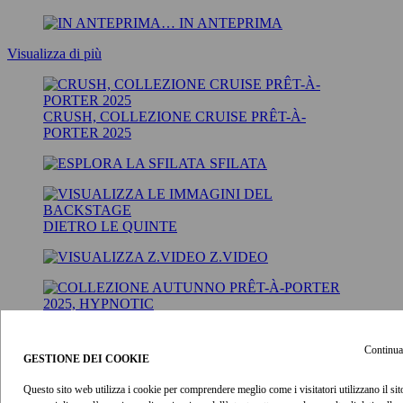
IN ANTEPRIMA
Visualizza di più
CRUSH, COLLEZIONE CRUISE PRÊT-À-
PORTER 2025
SFILATA
DIETRO LE QUINTE
Z.VIDEO
COLLEZIONE AUTUNNO PRÊT-À-PORTER
2025, HYPNOTIC
Continua
GESTIONE DEI COOKIE
SFILATA
Questo sito web utilizza i cookie per comprendere meglio come i visitatori utilizzano il sito
DIETRO LE QUINTE