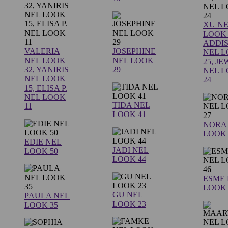
XU N
LOOK 
ADDI
VALERIA
JOSEPHINE
NEL 
NEL LOOK
NEL LOOK
25, J
32, YANIRIS
29
NEL 
NEL LOOK
24
15, ELISA P.
NEL LOOK
TIDA NEL
11
LOOK 41
NORA
LOOK 
EDIE NEL
JADI NEL
LOOK 50
LOOK 44
ESME
LOOK 
GU NEL
PAULA NEL
LOOK 23
LOOK 35