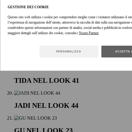
LOOK 3
GESTIONE DEI COOKIE
Questo sito web utilizza i cookie per comprendere meglio come i visitatori utilizzano il sito
l’esperienza di navigazione dell’utente, attraverso la raccolta di dati sulla sua navigazione
condividere queste informazioni con partner di analisi, social media e pubblicità in confor
SAPHIRA NEL LOOK 19
maggiori dettagli sull’utilizzo dei cookie, consulta i
PERSONALIZZA
ACCETTA 
JOSEPHINE NEL LOOK 29
TIDA NEL LOOK 41
JADI NEL LOOK 44
GU NEL LOOK 23