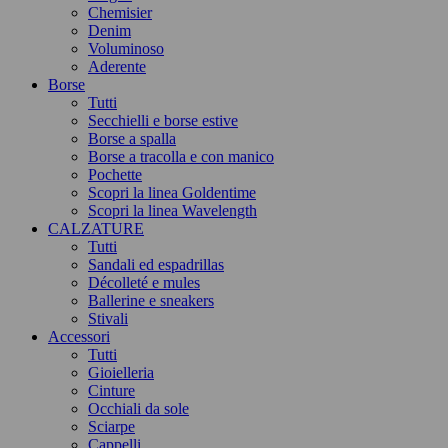
Chemisier
Denim
Voluminoso
Aderente
Borse
Tutti
Secchielli e borse estive
Borse a spalla
Borse a tracolla e con manico
Pochette
Scopri la linea Goldentime
Scopri la linea Wavelength
CALZATURE
Tutti
Sandali ed espadrillas
Décolleté e mules
Ballerine e sneakers
Stivali
Accessori
Tutti
Gioielleria
Cinture
Occhiali da sole
Sciarpe
Cappelli