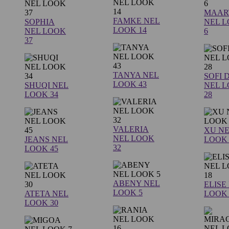
MAAR
FAMKE NEL
SOPHIA
NEL 
LOOK 14
NEL LOOK
6
37
TANYA NEL
SOFI D
LOOK 43
SHUQI NEL
NEL 
LOOK 34
28
VALERIA
XU N
NEL LOOK
JEANS NEL
LOOK 
32
LOOK 45
ABENY NEL
ELISE
LOOK 5
ATETA NEL
LOOK 
LOOK 30