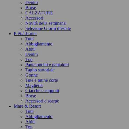
Denim
Borse
CALZATURE
Accessori
Novità della settimana
Selezione Giorni d’estate
Prêt-à-Porter
Tutti
Abbigliamento
Abiti
Denim
Top
Pantaloncini e pantaloni
Taglio sartoriale
Gonne
Tute e tutine corte
Maglieria
Giacche e cappotti
Borse
Accessori e scarpe
Mare & Resort
Tutti
Abbigliamento
Abiti
Top