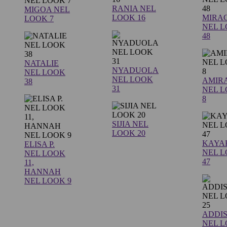
RANIA NEL
MIGOA NEL
LOOK 16
MIRA
LOOK 7
NEL 
48
NATALIE
NYADUOLA
NEL LOOK
NEL LOOK
AMIR
38
31
NEL 
8
SIJIA NEL
LOOK 20
KAYA
ELISA P.
NEL 
NEL LOOK
47
11,
HANNAH
NEL LOOK 9
ADDI
NEL 