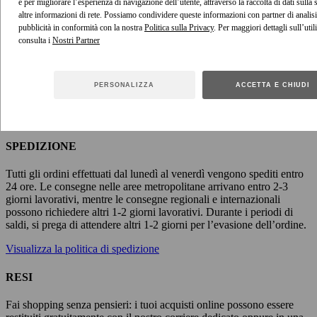
e per migliorare l’esperienza di navigazione dell’utente, attraverso la raccolta di dati sulla
altre informazioni di rete. Possiamo condividere queste informazioni con partner di analisi
pubblicità in conformità con la nostra
Politica sulla Privacy
. Per maggiori dettagli sull’util
consulta i
PERSONALIZZA
ACCETTA E CHIUDI
SPEDIZIONE
SPEDIZIONE
Tutti gli ordini effettuati dal lunedì al venerdì vengono spediti entro
24 ore. Le consegne nelle aree metropolitane arrivano entro 2-3
giorni lavorativi, mentre le consegne regionali e internazionali
possono richiedere altri 1-2 giorni lavorativi. Durante i periodi di
saldi, si prega di attendere altri 1-2 giorni per l’evasione dell’ordine.
Visualizza la politica di spedizione
RESI
Fai shopping senza pensieri: i tuoi acquisti online possono essere