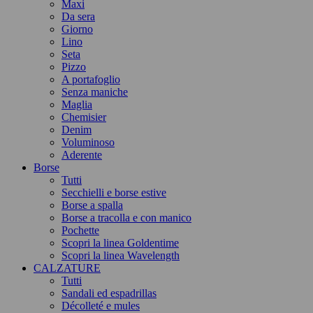
Maxi
Da sera
Giorno
Lino
Seta
Pizzo
A portafoglio
Senza maniche
Maglia
Chemisier
Denim
Voluminoso
Aderente
Borse
Tutti
Secchielli e borse estive
Borse a spalla
Borse a tracolla e con manico
Pochette
Scopri la linea Goldentime
Scopri la linea Wavelength
CALZATURE
Tutti
Sandali ed espadrillas
Décolleté e mules