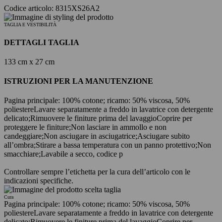
Codice articolo: 8315XS26A2
TAGLIA E VESTIBILITÀ
DETTAGLI TAGLIA
133 cm x 27 cm
ISTRUZIONI PER LA MANUTENZIONE
Pagina principale: 100% cotone; ricamo: 50% viscosa, 50%
poliestere
Lavare separatamente a freddo in lavatrice con detergente
delicato;
Rimuovere le finiture prima del lavaggio
Coprire per
proteggere le finiture;
Non lasciare in ammollo e non
candeggiare;
Non asciugare in asciugatrice;
Asciugare subito
all’ombra;
Stirare a bassa temperatura con un panno protettivo;
Non
smacchiare;
Lavabile a secco, codice p
Controllare sempre l’etichetta per la cura dell’articolo con le
indicazioni specifiche.
Cura
Pagina principale: 100% cotone; ricamo: 50% viscosa, 50%
poliestere
Lavare separatamente a freddo in lavatrice con detergente
delicato;
Rimuovere le finiture prima del lavaggio
Coprire per