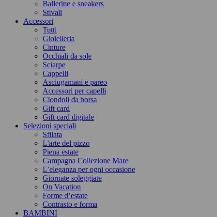
Ballerine e sneakers
Stivali
Accessori
Tutti
Gioielleria
Cinture
Occhiali da sole
Sciarpe
Cappelli
Asciugamani e pareo
Accessori per capelli
Ciondoli da borsa
Gift card
Gift card digitale
Selezioni speciali
Sfilata
L'arte del pizzo
Piena estate
Campagna Collezione Mare
L’eleganza per ogni occasione
Giornate soleggiate
On Vacation
Forme d’estate
Contrasto e forma
BAMBINI