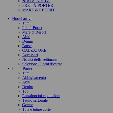
NUOVI ARRIVI
PRÊT-À-PORTER
MARE & RESORT
Nuovi arrivi
Tutti
Prêt-à-Porter
Mare & Resort
Abiti
Denim
Borse
CALZATURE
Accessori
Novità della settimana
Selezione Giorni d’estate
Prêt-à-Porter
Tutti
Abbigliamento
Abiti
Denim
Top
Pantaloncini e pantaloni
Taglio sartoriale
Gonne
Tute e tutine corte