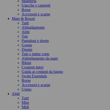
Maglieria
Giacche e cappotti
Borse
Accessori e scarpe
Mare & Resort
Tutti
Abbigliamento
Abiti
Top
Pantaloni e shorts
Gonne
Denim
Tute e tutine corte
Abbigliamento da mare
Bikini
Costumi interi
Guida ai costumi da bagno
Swim Essentials
Borse
Accessori e scarpe
Uomo
Abiti
Tutti
Mini
Midi