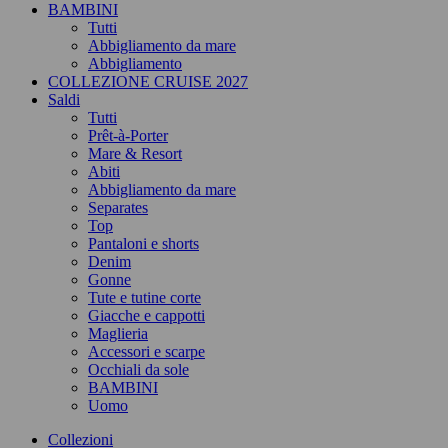
BAMBINI
Tutti
Abbigliamento da mare
Abbigliamento
COLLEZIONE CRUISE 2027
Saldi
Tutti
Prêt-à-Porter
Mare & Resort
Abiti
Abbigliamento da mare
Separates
Top
Pantaloni e shorts
Denim
Gonne
Tute e tutine corte
Giacche e cappotti
Maglieria
Accessori e scarpe
Occhiali da sole
BAMBINI
Uomo
Collezioni