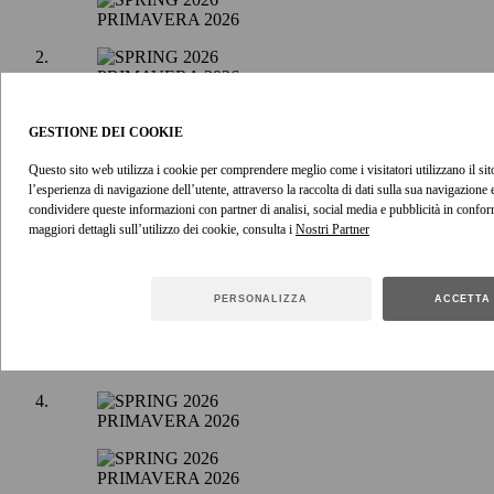
PRIMAVERA 2026
PRIMAVERA 2026
PRIMAVERA 2026
GESTIONE DEI COOKIE
Questo sito web utilizza i cookie per comprendere meglio come i visitatori utilizzano il sito
PRIMAVERA 2026
l’esperienza di navigazione dell’utente, attraverso la raccolta di dati sulla sua navigazione
condividere queste informazioni con partner di analisi, social media e pubblicità in confor
maggiori dettagli sull’utilizzo dei cookie, consulta i
PRIMAVERA 2026
PERSONALIZZA
ACCETTA 
PRIMAVERA 2026
PRIMAVERA 2026
PRIMAVERA 2026
PRIMAVERA 2026