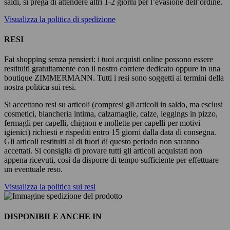
saldi, si prega di attendere altri 1-2 giorni per l’evasione dell’ordine.
Visualizza la politica di spedizione
RESI
Fai shopping senza pensieri: i tuoi acquisti online possono essere
restituiti gratuitamente con il nostro corriere dedicato oppure in una
boutique ZIMMERMANN. Tutti i resi sono soggetti ai termini della
nostra politica sui resi.
Si accettano resi su articoli (compresi gli articoli in saldo, ma esclusi
cosmetici, biancheria intima, calzamaglie, calze, leggings in pizzo,
fermagli per capelli, chignon e mollette per capelli per motivi
igienici) richiesti e rispediti entro 15 giorni dalla data di consegna.
Gli articoli restituiti al di fuori di questo periodo non saranno
accettati. Si consiglia di provare tutti gli articoli acquistati non
appena ricevuti, così da disporre di tempo sufficiente per effettuare
un eventuale reso.
Visualizza la politica sui resi
DISPONIBILE ANCHE IN