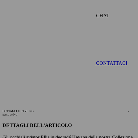
CHAT
CONTATTACI
DETTAGLI E STYLING
-
passo attivo
DETTAGLI DELL’ARTICOLO
Gli occhiali aviator Ellis in degradé Havana della nostra Collezione