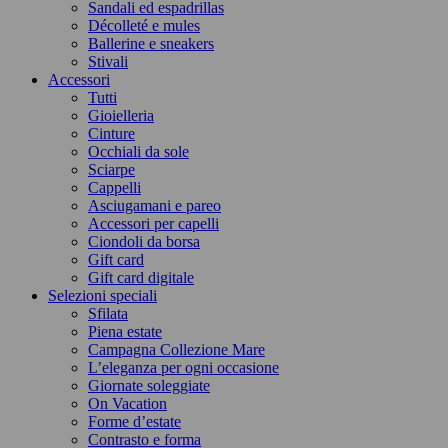
Sandali ed espadrillas
Décolleté e mules
Ballerine e sneakers
Stivali
Accessori
Tutti
Gioielleria
Cinture
Occhiali da sole
Sciarpe
Cappelli
Asciugamani e pareo
Accessori per capelli
Ciondoli da borsa
Gift card
Gift card digitale
Selezioni speciali
Sfilata
Piena estate
Campagna Collezione Mare
L’eleganza per ogni occasione
Giornate soleggiate
On Vacation
Forme d’estate
Contrasto e forma