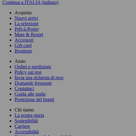
Continua a ITALIA (italiano)
Acquista
Nuovi arrivi
La selezione
Prêt-à-Porter
Mare & Resort
Accessori
Gift card
Boutique
Aiuto
Ordini e spedizioni
Policy sui resi
Invia una richiesta di reso
Domande frequenti
Contattaci
Guida alle taglie
Protezione del brand
Chi siamo
La nostra storia
Sostenibilità
Carriere
Accessibilità