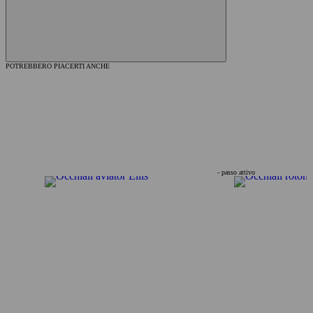
POTREBBERO PIACERTI ANCHE
- passo attivo