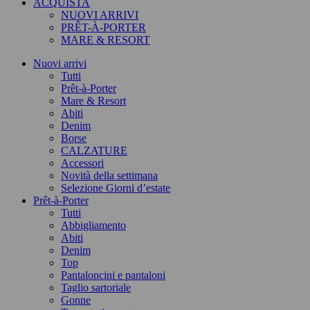
ACQUISTA
NUOVI ARRIVI
PRÊT-À-PORTER
MARE & RESORT
Nuovi arrivi
Tutti
Prêt-à-Porter
Mare & Resort
Abiti
Denim
Borse
CALZATURE
Accessori
Novità della settimana
Selezione Giorni d’estate
Prêt-à-Porter
Tutti
Abbigliamento
Abiti
Denim
Top
Pantaloncini e pantaloni
Taglio sartoriale
Gonne