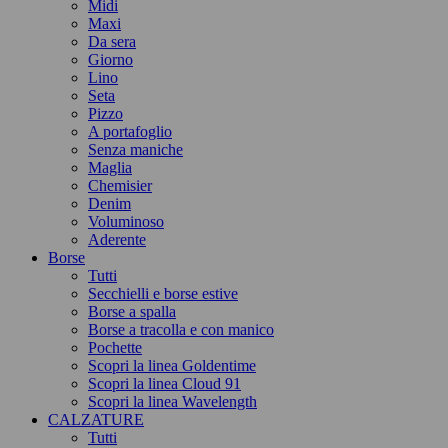
Midi
Maxi
Da sera
Giorno
Lino
Seta
Pizzo
A portafoglio
Senza maniche
Maglia
Chemisier
Denim
Voluminoso
Aderente
Borse
Tutti
Secchielli e borse estive
Borse a spalla
Borse a tracolla e con manico
Pochette
Scopri la linea Goldentime
Scopri la linea Cloud 91
Scopri la linea Wavelength
CALZATURE
Tutti