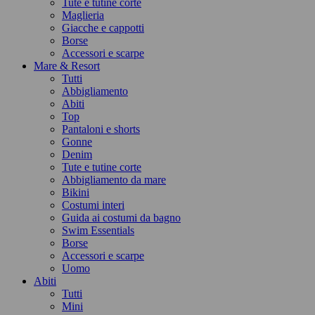
Tute e tutine corte
Maglieria
Giacche e cappotti
Borse
Accessori e scarpe
Mare & Resort
Tutti
Abbigliamento
Abiti
Top
Pantaloni e shorts
Gonne
Denim
Tute e tutine corte
Abbigliamento da mare
Bikini
Costumi interi
Guida ai costumi da bagno
Swim Essentials
Borse
Accessori e scarpe
Uomo
Abiti
Tutti
Mini