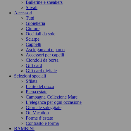
Ballerine e sneakers
Stivali
Accessori
Tutti
Gioielleria
Cinture
Occhiali da sole
Sciarpe
Cappelli
Asciugamani e pareo
Accessori per capelli
Ciondoli da borsa
Gift card
Gift card digitale
Selezioni speciali
Sfilata
L'arte del pizzo
Piena estate
Campagna Collezione Mare
L’eleganza per ogni occasione
Giornate soleggiate
On Vacation
Forme d’estate
Contrasto e forma
BAMBINI