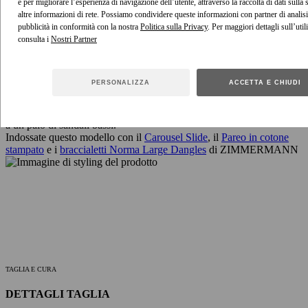
e per migliorare l’esperienza di navigazione dell’utente, attraverso la raccolta di dati sulla
altre informazioni di rete. Possiamo condividere queste informazioni con partner di analisi
Codice articolo: 0171WSS261
pubblicità in conformità con la nostra
Politica sulla Privacy
. Per maggiori dettagli sull’util
consulta i
CONDIVIDI QUESTO ARTICOLO
STYLING
PERSONALIZZA
ACCETTA E CHIUDI
Per la tua prossima vacanza ai Tropici, abbina il costume intero con
dettaglio ad anello Aster ai pantaloni dalla vestibilità comoda Aster e
a un paio di sandali bassi.
Indossate questo modello con il
Carousel Slide
, il
Pareo in cotone
stampato
e i
braccialetti Norma Large Dangles
di ZIMMERMANN
TAGLIA E CURA
DETTAGLI TAGLIA