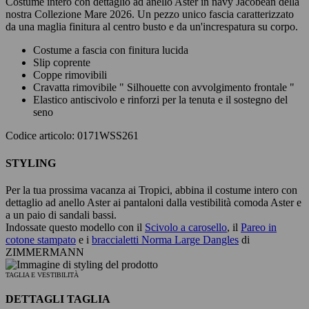
Costume intero con dettaglio ad anello Aster in navy Jacobean della
nostra Collezione Mare 2026. Un pezzo unico fascia caratterizzato
da una maglia finitura al centro busto e da un'increspatura su corpo.
Costume a fascia con finitura lucida
Slip coprente
Coppe rimovibili
Cravatta rimovibile " Silhouette con avvolgimento frontale "
Elastico antiscivolo e rinforzi per la tenuta e il sostegno del
seno
Codice articolo: 0171WSS261
STYLING
Per la tua prossima vacanza ai Tropici, abbina il costume intero con
dettaglio ad anello Aster ai pantaloni dalla vestibilità comoda Aster e
a un paio di sandali bassi.
Indossate questo modello con il
Scivolo a carosello
, il
Pareo in
cotone stampato
e i
braccialetti Norma Large Dangles
di
ZIMMERMANN
TAGLIA E VESTIBILITÀ
DETTAGLI TAGLIA