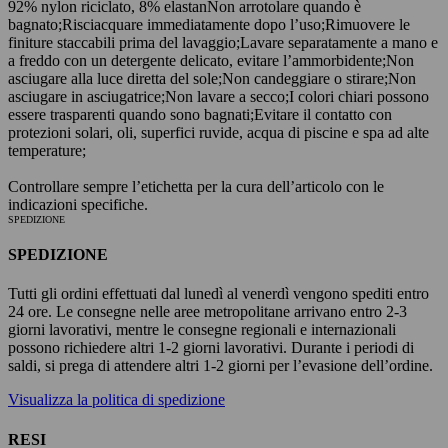
92% nylon riciclato, 8% elastan
Non arrotolare quando è
bagnato;
Risciacquare immediatamente dopo l’uso;
Rimuovere le
finiture staccabili prima del lavaggio;
Lavare separatamente a mano e
a freddo con un detergente delicato, evitare l’ammorbidente;
Non
asciugare alla luce diretta del sole;
Non candeggiare o stirare;
Non
asciugare in asciugatrice;
Non lavare a secco;
I colori chiari possono
essere trasparenti quando sono bagnati;
Evitare il contatto con
protezioni solari, oli, superfici ruvide, acqua di piscine e spa ad alte
temperature;
Controllare sempre l’etichetta per la cura dell’articolo con le
indicazioni specifiche.
SPEDIZIONE
SPEDIZIONE
Tutti gli ordini effettuati dal lunedì al venerdì vengono spediti entro
24 ore. Le consegne nelle aree metropolitane arrivano entro 2-3
giorni lavorativi, mentre le consegne regionali e internazionali
possono richiedere altri 1-2 giorni lavorativi. Durante i periodi di
saldi, si prega di attendere altri 1-2 giorni per l’evasione dell’ordine.
Visualizza la politica di spedizione
RESI