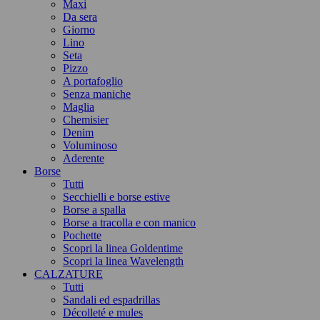
Maxi
Da sera
Giorno
Lino
Seta
Pizzo
A portafoglio
Senza maniche
Maglia
Chemisier
Denim
Voluminoso
Aderente
Borse
Tutti
Secchielli e borse estive
Borse a spalla
Borse a tracolla e con manico
Pochette
Scopri la linea Goldentime
Scopri la linea Wavelength
CALZATURE
Tutti
Sandali ed espadrillas
Décolleté e mules