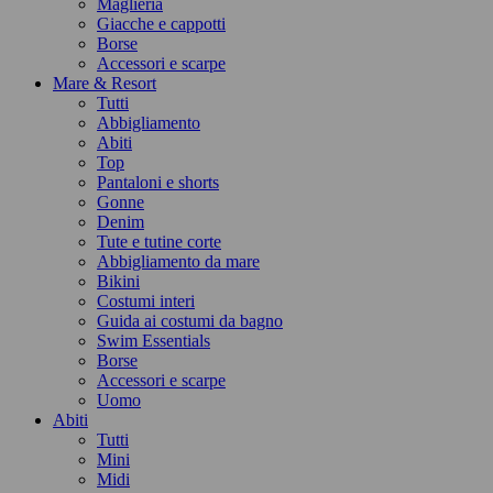
Maglieria
Giacche e cappotti
Borse
Accessori e scarpe
Mare & Resort
Tutti
Abbigliamento
Abiti
Top
Pantaloni e shorts
Gonne
Denim
Tute e tutine corte
Abbigliamento da mare
Bikini
Costumi interi
Guida ai costumi da bagno
Swim Essentials
Borse
Accessori e scarpe
Uomo
Abiti
Tutti
Mini
Midi