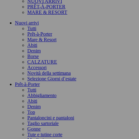
NUOVI ARRIVI
PRÊT-À-PORTER
MARE & RESORT
Nuovi arrivi
Tutti
Prêt-à-Porter
Mare & Resort
Abiti
Denim
Borse
CALZATURE
Accessori
Novità della settimana
Selezione Giorni d’estate
Prêt-à-Porter
Tutti
Abbigliamento
Abiti
Denim
Top
Pantaloncini e pantaloni
Taglio sartoriale
Gonne
Tute e tutine corte