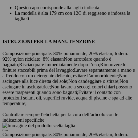
Questo capo corrisponde alla taglia indicata
La modella è alta 179 cm con 12C di reggiseno e indossa la
taglia 0
ISTRUZIONI PER LA MANUTENZIONE
Composizione principale: 80% poliammide, 20% elastan; fodera:
92% nylon riciclato, 8% elastan
Non arrotolare quando è
bagnato;
Risciacquare immediatamente dopo l’uso;
Rimuovere le
finiture staccabili prima del lavaggio;
Lavare separatamente a mano e
a freddo con un detergente delicato, evitare l’ammorbidente;
Non
asciugare alla luce diretta del sole;
Non candeggiare o stirare;
Non
asciugare in asciugatrice;
Non lavare a secco;
I colori chiari possono
essere trasparenti quando sono bagnati;
Evitare il contatto con
protezioni solari, oli, superfici ruvide, acqua di piscine e spa ad alte
temperature;
Controllare sempre l’etichetta per la cura dell’articolo con le
indicazioni specifiche.
Cura
Composizione principale: 80% poliammide, 20% elastan; fodera: