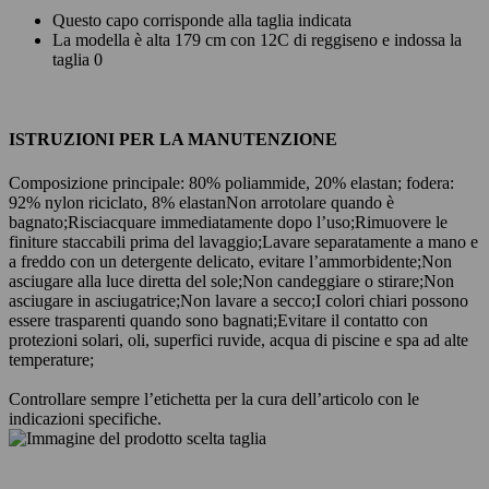
Questo capo corrisponde alla taglia indicata
La modella è alta 179 cm con 12C di reggiseno e indossa la
taglia 0
ISTRUZIONI PER LA MANUTENZIONE
Composizione principale: 80% poliammide, 20% elastan; fodera:
92% nylon riciclato, 8% elastan
Non arrotolare quando è
bagnato;
Risciacquare immediatamente dopo l’uso;
Rimuovere le
finiture staccabili prima del lavaggio;
Lavare separatamente a mano e
a freddo con un detergente delicato, evitare l’ammorbidente;
Non
asciugare alla luce diretta del sole;
Non candeggiare o stirare;
Non
asciugare in asciugatrice;
Non lavare a secco;
I colori chiari possono
essere trasparenti quando sono bagnati;
Evitare il contatto con
protezioni solari, oli, superfici ruvide, acqua di piscine e spa ad alte
temperature;
Controllare sempre l’etichetta per la cura dell’articolo con le
indicazioni specifiche.