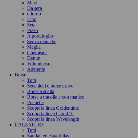
Maxi
Da sera
Giorno
Lino
Seta
Pizzo
A portafoglio
Senza maniche
Maglia
Chemisier
Denim
Voluminoso
Aderente
Borse
Tutti
Secchielli e borse estive
Borse a spalla
Borse a tracolla e con manico
Pochette
Scopri la linea Goldentime
Scopri la linea Cloud 91
Scopri la linea Wavelength
CALZATURE
Tutti
Sandali ed espadrillas