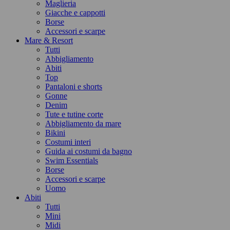
Maglieria
Giacche e cappotti
Borse
Accessori e scarpe
Mare & Resort
Tutti
Abbigliamento
Abiti
Top
Pantaloni e shorts
Gonne
Denim
Tute e tutine corte
Abbigliamento da mare
Bikini
Costumi interi
Guida ai costumi da bagno
Swim Essentials
Borse
Accessori e scarpe
Uomo
Abiti
Tutti
Mini
Midi