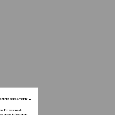
ontinua senza accettare
→
are l’esperienza di
dere queste informazioni