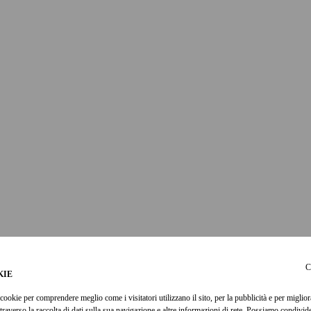
C
KIE
cookie per comprendere meglio come i visitatori utilizzano il sito, per la pubblicità e per miglior
ttraverso la raccolta di dati sulla sua navigazione e altre informazioni di rete. Possiamo condivi