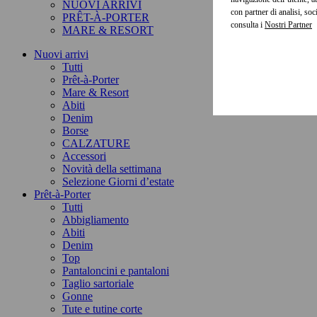
NUOVI ARRIVI
con partner di analisi, so
PRÊT-À-PORTER
consulta i
MARE & RESORT
Nuovi arrivi
Tutti
Prêt-à-Porter
Mare & Resort
Abiti
Denim
Borse
CALZATURE
Accessori
Novità della settimana
Selezione Giorni d’estate
Prêt-à-Porter
Tutti
Abbigliamento
Abiti
Denim
Top
Pantaloncini e pantaloni
Taglio sartoriale
Gonne
Tute e tutine corte