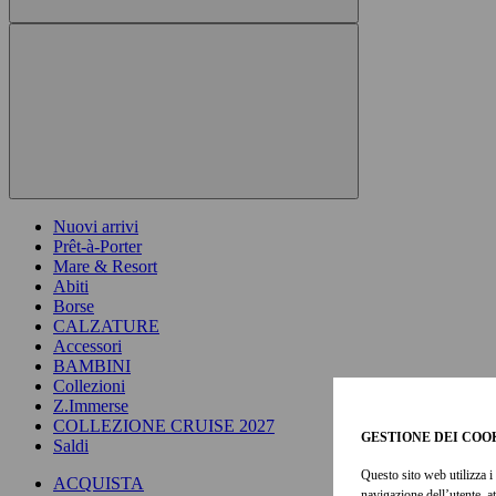
Nuovi arrivi
Prêt-à-Porter
Mare & Resort
Abiti
Borse
CALZATURE
Accessori
BAMBINI
Collezioni
Z.Immerse
COLLEZIONE CRUISE 2027
GESTIONE DEI COO
Saldi
Questo sito web utilizza i 
ACQUISTA
navigazione dell’utente, a