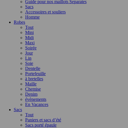
Guide pour nos maillots Separates
Sacs
Accessoires et souliers
Homme
Robes
Tout
Mini
Midi
Maxi
Soirée
Jour
Lin
Soie
Dentelle
Portefeuille
à bretelles
Maille
Chemise
Denim
évènements
En Vacances
Sacs
Tout
Paniers et sacs d’été
Sacs porté épaule