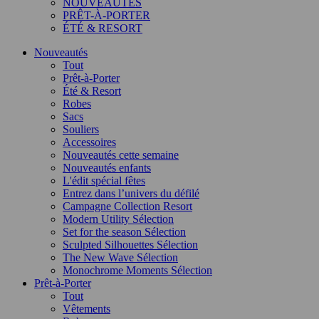
NOUVEAUTÉS
PRÊT-À-PORTER
ÉTÉ & RESORT
Nouveautés
Tout
Prêt-à-Porter
Été & Resort
Robes
Sacs
Souliers
Accessoires
Nouveautés cette semaine
Nouveautés enfants
L'édit spécial fêtes
Entrez dans l’univers du défilé
Campagne Collection Resort
Modern Utility Sélection
Set for the season Sélection
Sculpted Silhouettes Sélection
The New Wave Sélection
Monochrome Moments Sélection
Prêt-à-Porter
Tout
Vêtements