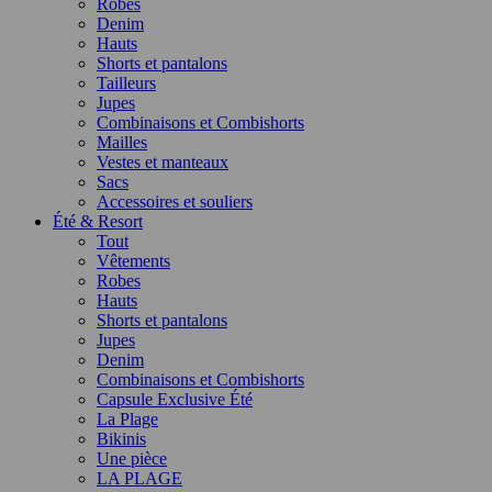
Robes
Denim
Hauts
Shorts et pantalons
Tailleurs
Jupes
Combinaisons et Combishorts
Mailles
Vestes et manteaux
Sacs
Accessoires et souliers
Été & Resort
Tout
Vêtements
Robes
Hauts
Shorts et pantalons
Jupes
Denim
Combinaisons et Combishorts
Capsule Exclusive Été
La Plage
Bikinis
Une pièce
LA PLAGE