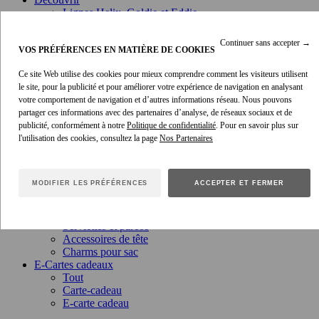
Lignes Helix, Goldie et Eddie
Découvrir LES souliers
Continuer sans accepter
→
VOS PRÉFÉRENCES EN MATIÈRE DE COOKIES
Ce site Web utilise des cookies pour mieux comprendre comment les visiteurs utilisent
le site, pour la publicité et pour améliorer votre expérience de navigation en analysant
EXPLORER LA COLLECTION DE SOULIERS
votre comportement de navigation et d’autres informations réseau. Nous pouvons
AUTOMNE 25
partager ces informations avec des partenaires d’analyse, de réseaux sociaux et de
publicité, conformément à notre
Politique de confidentialité
. Pour en savoir plus sur
Accessoires
l'utilisation des cookies, consultez la page
Tout
Bijoux
Ceintures
MODIFIER LES PRÉFÉRENCES
ACCEPTER ET FERMER
Lunettes de soleil
Foulards
Chapeaux
Serviettes et paréos
Accessoires de tête
Charms pour sac
E-Cartes cadeaux
Tout
Carte-cadeau
E-carte cadeau