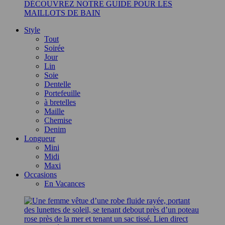
DÉCOUVREZ NOTRE GUIDE POUR LES
MAILLOTS DE BAIN
Style
Tout
Soirée
Jour
Lin
Soie
Dentelle
Portefeuille
à bretelles
Maille
Chemise
Denim
Longueur
Mini
Midi
Maxi
Occasions
En Vacances