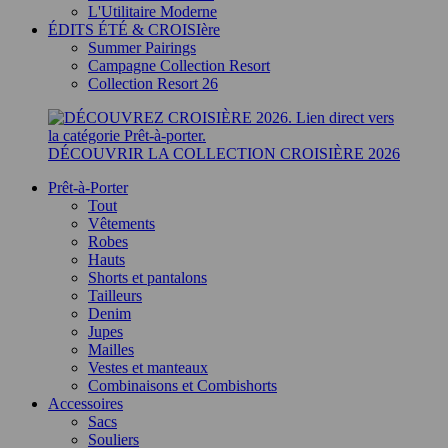
L'Utilitaire Moderne
ÉDITS ÉTÉ & CROISIère
Summer Pairings
Campagne Collection Resort
Collection Resort 26
DÉCOUVRIR LA COLLECTION CROISIÈRE 2026
Prêt-à-Porter
Tout
Vêtements
Robes
Hauts
Shorts et pantalons
Tailleurs
Denim
Jupes
Mailles
Vestes et manteaux
Combinaisons et Combishorts
Accessoires
Sacs
Souliers