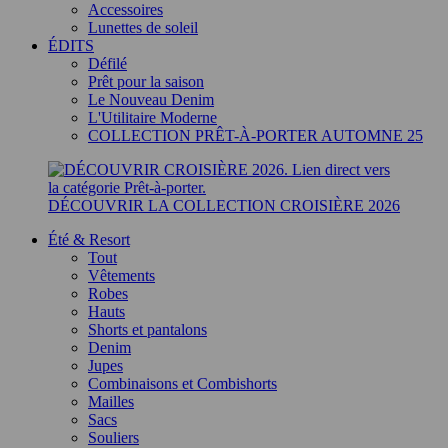
Accessoires
Lunettes de soleil
ÉDITS
Défilé
Prêt pour la saison
Le Nouveau Denim
L'Utilitaire Moderne
COLLECTION PRÊT-À-PORTER AUTOMNE 25
DÉCOUVRIR LA COLLECTION CROISIÈRE 2026
Été & Resort
Tout
Vêtements
Robes
Hauts
Shorts et pantalons
Denim
Jupes
Combinaisons et Combishorts
Mailles
Sacs
Souliers