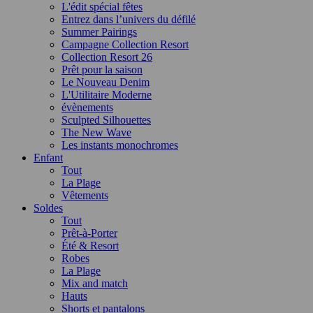
L'édit spécial fêtes
Entrez dans l’univers du défilé
Summer Pairings
Campagne Collection Resort
Collection Resort 26
Prêt pour la saison
Le Nouveau Denim
L'Utilitaire Moderne
évènements
Sculpted Silhouettes
The New Wave
Les instants monochromes
Enfant
Tout
La Plage
Vêtements
Soldes
Tout
Prêt-à-Porter
Été & Resort
Robes
La Plage
Mix and match
Hauts
Shorts et pantalons