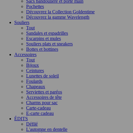
Sacs bandoulière et porté main
Pochettes
Découvrez la Collection Goldentime
Découvrez la gamme Wavelength
Souliers
Tout
Sandales et espadrilles
Escarpins et mules
Souliers plats et sneakers
Bottes et bottines
Accessoires
Tout
Bijoux
Ceintures
Lunettes de soleil
Foulards
Chapeaux
Serviettes et paréos
Accessoires de tête
Charms pour sac
Carte-cadeau
E-carte cadeau
ÉDITS
Défilé
L'automne en dentelle