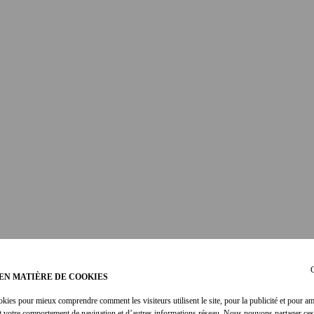
C
EN MATIÈRE DE COOKIES
okies pour mieux comprendre comment les visiteurs utilisent le site, pour la publicité et pour am
t votre comportement de navigation et d’autres informations réseau. Nous pouvons partager ces