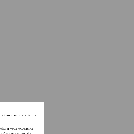
ontinuer sans accepter
→
éliorer votre expérience
 informations avec des