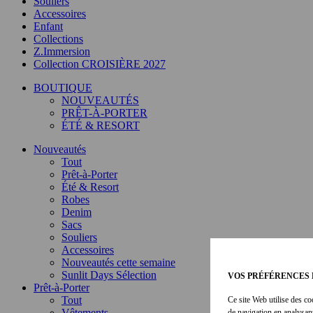
Souliers
Accessoires
Enfant
Collections
Z.Immersion
Collection CROISIÈRE 2027
BOUTIQUE
NOUVEAUTÉS
PRÊT-À-PORTER
ÉTÉ & RESORT
Nouveautés
Tout
Prêt-à-Porter
Été & Resort
Robes
Denim
Sacs
Souliers
Accessoires
Nouveautés cette semaine
Sunlit Days Sélection
VOS PRÉFÉRENCES 
Prêt-à-Porter
Tout
Ce site Web utilise des co
Vêtements
de navigation en analysan