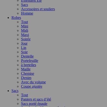
Essentiels Été
Sacs
Accessoires et souliers
Homme
Robes
Tout
Mini
Midi
Maxi
Soirée
Jour
Lin
Soie
Dentelle
Portefeuille
à bretelles
Maille
Chemise
Denim
Avec du volume
Coupe ajustée
Sacs
Tout
Paniers et sacs d’été
Sacs porté épaule