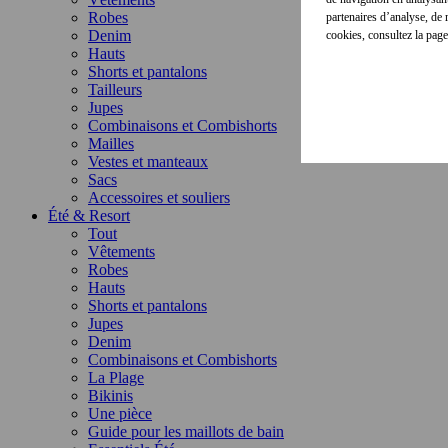
Robes
partenaires d’analyse, de
Denim
cookies, consultez la pag
Hauts
Shorts et pantalons
Tailleurs
Jupes
Combinaisons et Combishorts
Mailles
Vestes et manteaux
Sacs
Accessoires et souliers
Été & Resort
Tout
Vêtements
Robes
Hauts
Shorts et pantalons
Jupes
Denim
Combinaisons et Combishorts
La Plage
Bikinis
Une pièce
Guide pour les maillots de bain