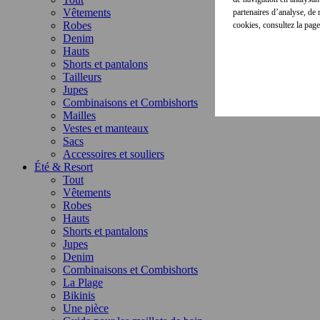
Vêtements
partenaires d’analyse, de
Robes
cookies, consultez la pag
Denim
Hauts
Shorts et pantalons
Tailleurs
Jupes
Combinaisons et Combishorts
Mailles
Vestes et manteaux
Sacs
Accessoires et souliers
Été & Resort
Tout
Vêtements
Robes
Hauts
Shorts et pantalons
Jupes
Denim
Combinaisons et Combishorts
La Plage
Bikinis
Une pièce