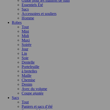
Guide pour les maillots de bain
Essentiels Été
Sacs
Accessoires et souliers
Homme
Robes
Tout
Mini
Midi
Maxi
Soirée
Jour
Lin
Soie
Dentelle
Portefeuille
à bretelles
Maille
Chemise
Denim
Avec du volume
Coupe ajustée
Sacs
Tout
Paniers et sacs d’été