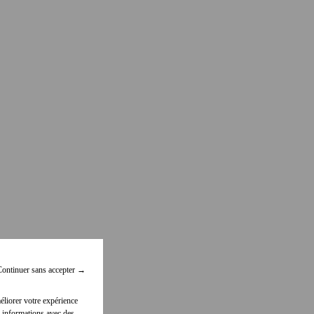
ontinuer sans accepter
→
éliorer votre expérience
 informations avec des