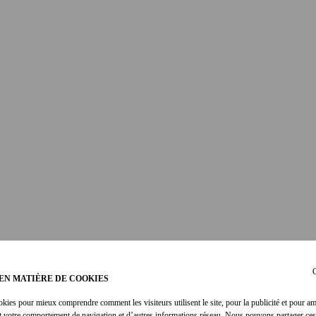
C
EN MATIÈRE DE COOKIES
okies pour mieux comprendre comment les visiteurs utilisent le site, pour la publicité et pour am
t votre comportement de navigation et d’autres informations réseau. Nous pouvons partager ces