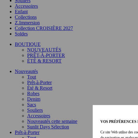
Souliers
Accessoires
Enfant
Collections
Z.Immersion
Collection CROISIÈRE 2027
Soldes
BOUTIQUE
NOUVEAUTÉS
PRÊT-À-PORTER
ÉTÉ & RESORT
Nouveautés
Tout
Prêt-à-Porter
Été & Resort
Robes
Denim
Sacs
Souliers
Accessoires
Nouveautés cette semaine
VOS PRÉFÉRENCES 
Sunlit Days Sélection
Prêt-à-Porter
Ce site Web utilise des co
Tout
de navigation en analysan