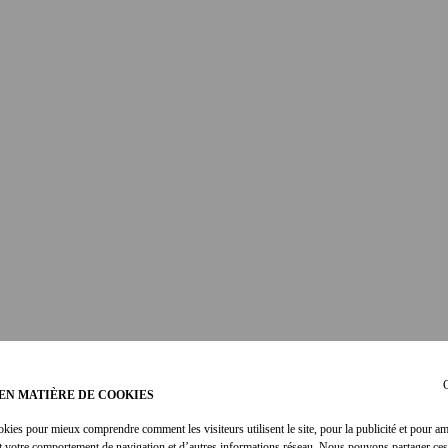
C
EN MATIÈRE DE COOKIES
okies pour mieux comprendre comment les visiteurs utilisent le site, pour la publicité et pour am
t votre comportement de navigation et d’autres informations réseau. Nous pouvons partager ces