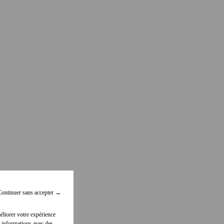
ontinuer sans accepter
→
éliorer votre expérience
 informations avec des