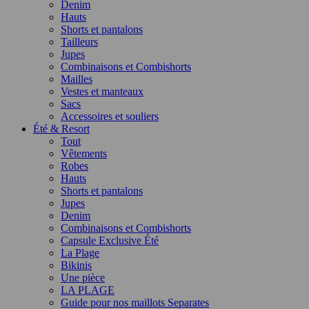
Denim
Hauts
Shorts et pantalons
Tailleurs
Jupes
Combinaisons et Combishorts
Mailles
Vestes et manteaux
Sacs
Accessoires et souliers
Été & Resort
Tout
Vêtements
Robes
Hauts
Shorts et pantalons
Jupes
Denim
Combinaisons et Combishorts
Capsule Exclusive Été
La Plage
Bikinis
Une pièce
LA PLAGE
Guide pour nos maillots Separates