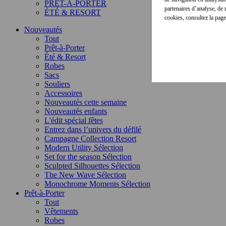
PRÊT-À-PORTER
partenaires d’analyse, de
ÉTÉ & RESORT
cookies, consultez la pag
Nouveautés
Tout
Prêt-à-Porter
Été & Resort
Robes
Sacs
Souliers
Accessoires
Nouveautés cette semaine
Nouveautés enfants
L'édit spécial fêtes
Entrez dans l’univers du défilé
Campagne Collection Resort
Modern Utility Sélection
Set for the season Sélection
Sculpted Silhouettes Sélection
The New Wave Sélection
Monochrome Moments Sélection
Prêt-à-Porter
Tout
Vêtements
Robes