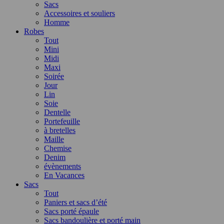
Sacs
Accessoires et souliers
Homme
Robes
Tout
Mini
Midi
Maxi
Soirée
Jour
Lin
Soie
Dentelle
Portefeuille
à bretelles
Maille
Chemise
Denim
évènements
En Vacances
Sacs
Tout
Paniers et sacs d’été
Sacs porté épaule
Sacs bandoulière et porté main