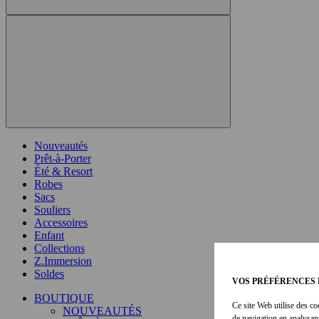
Nouveautés
Prêt-à-Porter
Été & Resort
Robes
Sacs
Souliers
Accessoires
Enfant
Collections
Z.Immersion
Soldes
VOS PRÉFÉRENCES 
BOUTIQUE
Ce site Web utilise des co
NOUVEAUTÉS
de navigation en analysan