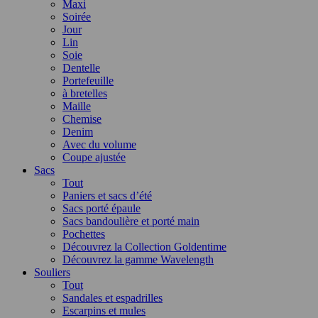
Maxi
Soirée
Jour
Lin
Soie
Dentelle
Portefeuille
à bretelles
Maille
Chemise
Denim
Avec du volume
Coupe ajustée
Sacs
Tout
Paniers et sacs d’été
Sacs porté épaule
Sacs bandoulière et porté main
Pochettes
Découvrez la Collection Goldentime
Découvrez la gamme Wavelength
Souliers
Tout
Sandales et espadrilles
Escarpins et mules