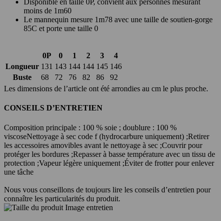
Disponible en taille 0P, convient aux personnes mesurant
moins de 1m60
Le mannequin mesure 1m78 avec une taille de soutien-gorge
85C et porte une taille 0
0P
0
1
2
3
4
Longueur
131
143
144
144
145
146
Buste
68
72
76
82
86
92
Les dimensions de l’article ont été arrondies au cm le plus proche.
CONSEILS D’ENTRETIEN
Composition principale : 100 % soie ; doublure : 100 %
viscose
Nettoyage à sec code f (hydrocarbure uniquement) ;
Retirer
les accessoires amovibles avant le nettoyage à sec ;
Couvrir pour
protéger les bordures ;
Repasser à basse température avec un tissu de
protection ;
Vapeur légère uniquement ;
Éviter de frotter pour enlever
une tâche
Nous vous conseillons de toujours lire les conseils d’entretien pour
connaître les particularités du produit.