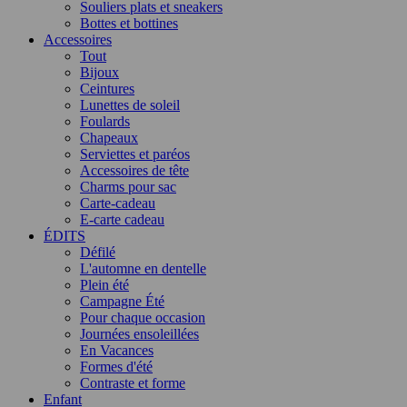
Souliers plats et sneakers
Bottes et bottines
Accessoires
Tout
Bijoux
Ceintures
Lunettes de soleil
Foulards
Chapeaux
Serviettes et paréos
Accessoires de tête
Charms pour sac
Carte-cadeau
E-carte cadeau
ÉDITS
Défilé
L'automne en dentelle
Plein été
Campagne Été
Pour chaque occasion
Journées ensoleillées
En Vacances
Formes d'été
Contraste et forme
Enfant