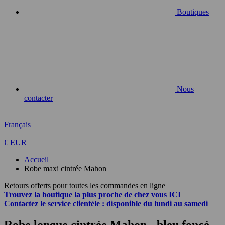
Boutiques
Nous
contacter
|
Français
|
€ EUR
Accueil
Robe maxi cintrée Mahon
Retours offerts pour toutes les commandes en ligne
Trouvez la boutique la plus proche de chez vous
ICI
Contactez
le service clientèle :
disponible du lundi au samedi
Robe longue cintrée Mahon
- bleu foncé