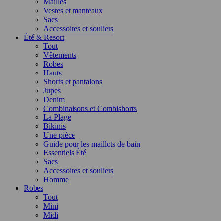
Mailles
Vestes et manteaux
Sacs
Accessoires et souliers
Été & Resort
Tout
Vêtements
Robes
Hauts
Shorts et pantalons
Jupes
Denim
Combinaisons et Combishorts
La Plage
Bikinis
Une pièce
Guide pour les maillots de bain
Essentiels Été
Sacs
Accessoires et souliers
Homme
Robes
Tout
Mini
Midi