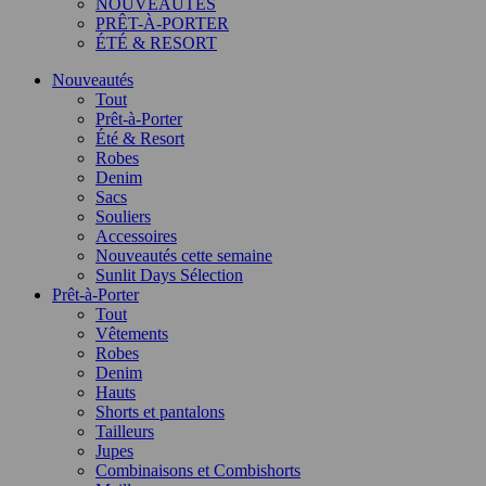
NOUVEAUTÉS
PRÊT-À-PORTER
ÉTÉ & RESORT
Nouveautés
Tout
Prêt-à-Porter
Été & Resort
Robes
Denim
Sacs
Souliers
Accessoires
Nouveautés cette semaine
Sunlit Days Sélection
Prêt-à-Porter
Tout
Vêtements
Robes
Denim
Hauts
Shorts et pantalons
Tailleurs
Jupes
Combinaisons et Combishorts