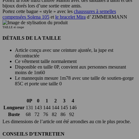
Portez la robe maxi cintrée Mahon avec des sandales à talon et des
bijoux dorés lors d’une sortie entre amis.
Portez cette bague « style » avec les
chaussures à semelles
compensées Solena 105
et
le bracelet Mira
d’ ZIMMERMANN
TAILLE et coupe
DÉTAILS DE LA TAILLE
Article conçu avec une ceinture ajustée, la jupe est
décontractée
Ce vêtement taille normalement
Disponible en taille 0P, convient aux personnes mesurant
moins de 1m60
Le mannequin mesure 1m78 avec une taille de soutien-gorge
85C et porte une taille 0
0P
0
1
2
3
4
Longueur
131
143
144
144
145
146
Buste
68
72
76
82
86
92
Les dimensions de l’article ont été arrondies au cm le plus proche.
CONSEILS D’ENTRETIEN