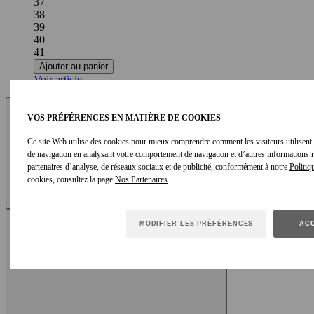
37
38
39
40
41
Ajouter au panier
Voir article
VOS PRÉFÉRENCES EN MATIÈRE DE COOKIES
Ce site Web utilise des cookies pour mieux comprendre comment les visiteurs utilisent le
de navigation en analysant votre comportement de navigation et d’autres informations
partenaires d’analyse, de réseaux sociaux et de publicité, conformément à notre
Politiq
cookies, consultez la page
MODIFIER LES PRÉFÉRENCES
ACC