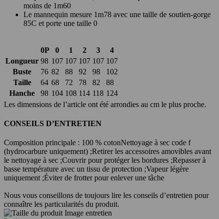
moins de 1m60
Le mannequin mesure 1m78 avec une taille de soutien-gorge
85C et porte une taille 0
0P
0
1
2
3
4
Longueur
98
107
107
107
107
107
Buste
76
82
88
92
98
102
Taille
64
68
72
78
82
88
Hanche
98
104
108
114
118
124
Les dimensions de l’article ont été arrondies au cm le plus proche.
CONSEILS D’ENTRETIEN
Composition principale : 100 % coton
Nettoyage à sec code f
(hydrocarbure uniquement) ;
Retirer les accessoires amovibles avant
le nettoyage à sec ;
Couvrir pour protéger les bordures ;
Repasser à
basse température avec un tissu de protection ;
Vapeur légère
uniquement ;
Éviter de frotter pour enlever une tâche
Nous vous conseillons de toujours lire les conseils d’entretien pour
connaître les particularités du produit.