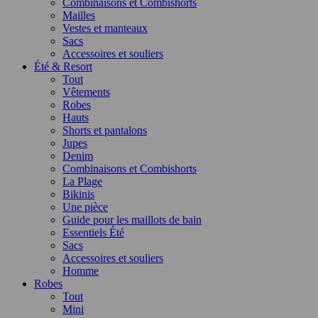
Combinaisons et Combishorts
Mailles
Vestes et manteaux
Sacs
Accessoires et souliers
Été & Resort
Tout
Vêtements
Robes
Hauts
Shorts et pantalons
Jupes
Denim
Combinaisons et Combishorts
La Plage
Bikinis
Une pièce
Guide pour les maillots de bain
Essentiels Été
Sacs
Accessoires et souliers
Homme
Robes
Tout
Mini