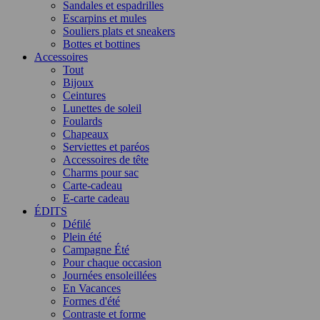
Sandales et espadrilles
Escarpins et mules
Souliers plats et sneakers
Bottes et bottines
Accessoires
Tout
Bijoux
Ceintures
Lunettes de soleil
Foulards
Chapeaux
Serviettes et paréos
Accessoires de tête
Charms pour sac
Carte-cadeau
E-carte cadeau
ÉDITS
Défilé
Plein été
Campagne Été
Pour chaque occasion
Journées ensoleillées
En Vacances
Formes d'été
Contraste et forme