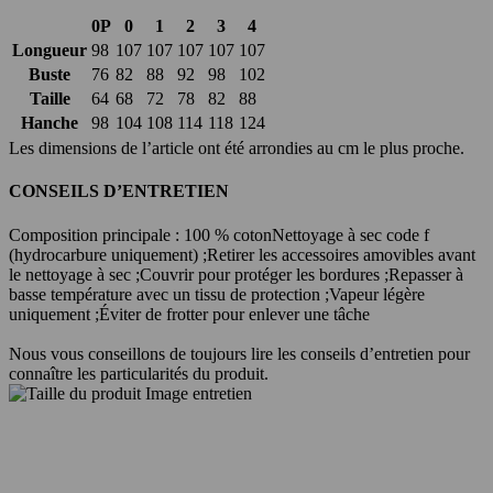
0P
0
1
2
3
4
Longueur
98
107
107
107
107
107
Buste
76
82
88
92
98
102
Taille
64
68
72
78
82
88
Hanche
98
104
108
114
118
124
Les dimensions de l’article ont été arrondies au cm le plus proche.
CONSEILS D’ENTRETIEN
Composition principale : 100 % coton
Nettoyage à sec code f
(hydrocarbure uniquement) ;
Retirer les accessoires amovibles avant
le nettoyage à sec ;
Couvrir pour protéger les bordures ;
Repasser à
basse température avec un tissu de protection ;
Vapeur légère
uniquement ;
Éviter de frotter pour enlever une tâche
Nous vous conseillons de toujours lire les conseils d’entretien pour
connaître les particularités du produit.