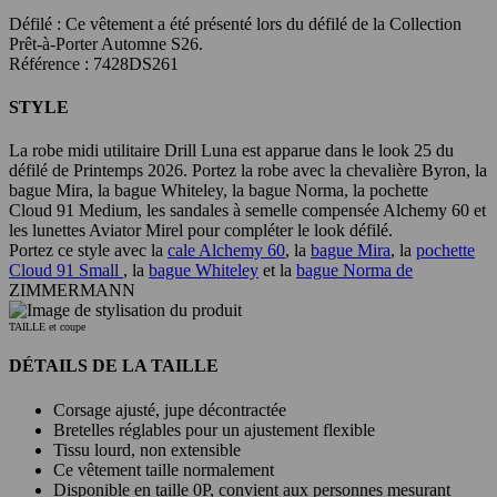
Défilé :
Ce vêtement a été présenté lors du défilé de la Collection
Prêt-à-Porter Automne S26.
Référence : 7428DS261
STYLE
La robe midi utilitaire Drill Luna est apparue dans le look 25 du
défilé de Printemps 2026. Portez la robe avec la chevalière Byron, la
bague Mira, la bague Whiteley, la bague Norma, la pochette
Cloud 91 Medium, les sandales à semelle compensée Alchemy 60 et
les lunettes Aviator Mirel pour compléter le look défilé.
Portez ce style avec la
cale Alchemy 60
, la
bague Mira
, la
pochette
Cloud 91 Small
, la
bague Whiteley
et la
bague Norma de
ZIMMERMANN
TAILLE et coupe
DÉTAILS DE LA TAILLE
Corsage ajusté, jupe décontractée
Bretelles réglables pour un ajustement flexible
Tissu lourd, non extensible
Ce vêtement taille normalement
Disponible en taille 0P, convient aux personnes mesurant