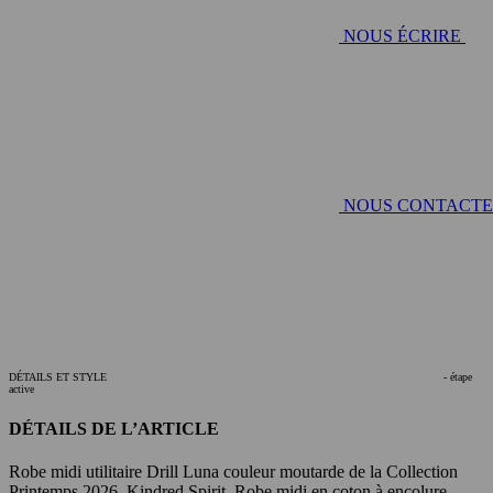
NOUS ÉCRIRE
NOUS CONTACT
DÉTAILS ET STYLE
- étape
active
DÉTAILS DE L’ARTICLE
Robe midi utilitaire Drill Luna couleur moutarde de la Collection
Printemps 2026, Kindred Spirit. Robe midi en coton à encolure