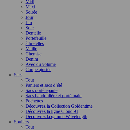
Midi
Maxi
Soirée
Jour
Lin
Soie
Dentelle
Portefeuille
à bretelles
Maille
Chemise
Denim
Avec du volume
Coupe ajustée
Sacs
Tout
Paniers et sacs d’été
Sacs porté épaule
Sacs bandoulière et porté main
Pochettes
Découvrez la Collection Goldentime
Découvrez la ligne Cloud 91
Découvrez la gamme Wavelength
Souliers
Tout