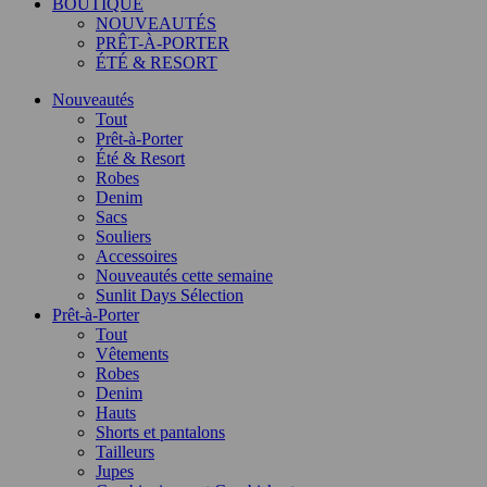
BOUTIQUE
NOUVEAUTÉS
PRÊT-À-PORTER
ÉTÉ & RESORT
Nouveautés
Tout
Prêt-à-Porter
Été & Resort
Robes
Denim
Sacs
Souliers
Accessoires
Nouveautés cette semaine
Sunlit Days Sélection
Prêt-à-Porter
Tout
Vêtements
Robes
Denim
Hauts
Shorts et pantalons
Tailleurs
Jupes