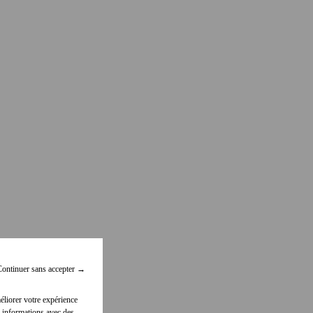
ontinuer sans accepter
→
éliorer votre expérience
 informations avec des