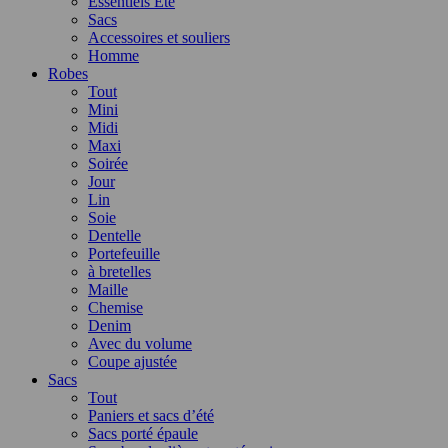
Essentiels Été
Sacs
Accessoires et souliers
Homme
Robes
Tout
Mini
Midi
Maxi
Soirée
Jour
Lin
Soie
Dentelle
Portefeuille
à bretelles
Maille
Chemise
Denim
Avec du volume
Coupe ajustée
Sacs
Tout
Paniers et sacs d’été
Sacs porté épaule