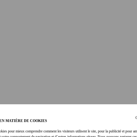
C
EN MATIÈRE DE COOKIES
okies pour mieux comprendre comment les visiteurs utilisent le site, pour la publicité et pour am
t votre comportement de navigation et d’autres informations réseau. Nous pouvons partager ces