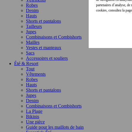
Robes
partenaires d’analyse, de
Denim
cookies, consultez la pag
Hauts
Shorts et pantalons
Tailleurs
Jupes
Combinaisons et Combishorts
Mailles
Vestes et manteaux
Sacs
Accessoires et souliers
Été & Resort
Tout
Vêtements
Robes
Hauts
Shorts et pantalons
Jupes
Denim
Combinaisons et Combishorts
La Plage
Bikinis
Une pièce
Guide pour les maillots de bain