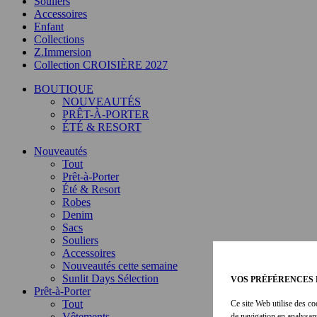
Souliers
Accessoires
Enfant
Collections
Z.Immersion
Collection CROISIÈRE 2027
BOUTIQUE
NOUVEAUTÉS
PRÊT-À-PORTER
ÉTÉ & RESORT
Nouveautés
Tout
Prêt-à-Porter
Été & Resort
Robes
Denim
Sacs
Souliers
Accessoires
Nouveautés cette semaine
Sunlit Days Sélection
VOS PRÉFÉRENCES 
Prêt-à-Porter
Tout
Ce site Web utilise des co
Vêtements
de navigation en analysan