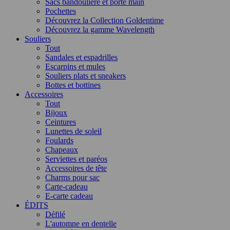
Sacs bandoulière et porté main
Pochettes
Découvrez la Collection Goldentime
Découvrez la gamme Wavelength
Souliers
Tout
Sandales et espadrilles
Escarpins et mules
Souliers plats et sneakers
Bottes et bottines
Accessoires
Tout
Bijoux
Ceintures
Lunettes de soleil
Foulards
Chapeaux
Serviettes et paréos
Accessoires de tête
Charms pour sac
Carte-cadeau
E-carte cadeau
ÉDITS
Défilé
L'automne en dentelle