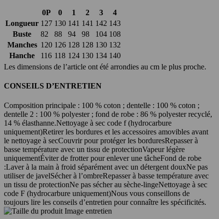
0P
0
1
2
3
4
Longueur
127
130
141
141
142
143
Buste
82
88
94
98
104
108
Manches
120
126
128
128
130
132
Hanche
116
118
124
130
134
140
Les dimensions de l’article ont été arrondies au cm le plus proche.
CONSEILS D’ENTRETIEN
Composition principale : 100 % coton ; dentelle : 100 % coton ;
dentelle 2 : 100 % polyester ; fond de robe : 86 % polyester recyclé,
14 % élasthanne
.
Nettoyage à sec code f (hydrocarbure
uniquement)
Retirer les bordures et les accessoires amovibles avant
le nettoyage à sec
Couvrir pour protéger les bordures
Repasser à
basse température avec un tissu de protection
Vapeur légère
uniquement
Éviter de frotter pour enlever une tâche
Fond de robe
:
Laver à la main à froid séparément avec un détergent doux
Ne pas
utiliser de javel
Sécher à l’ombre
Repasser à basse température avec
un tissu de protection
Ne pas sécher au sèche-linge
Nettoyage à sec
code F (hydrocarbure uniquement)
Nous vous conseillons de
toujours lire les conseils d’entretien pour connaître les spécificités.