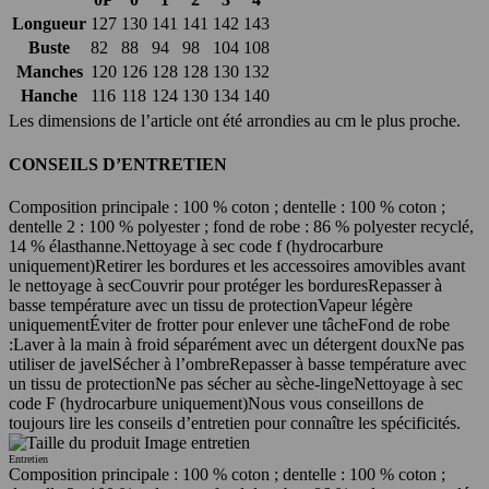
Longueur
127
130
141
141
142
143
Buste
82
88
94
98
104
108
Manches
120
126
128
128
130
132
Hanche
116
118
124
130
134
140
Les dimensions de l’article ont été arrondies au cm le plus proche.
CONSEILS D’ENTRETIEN
Composition principale : 100 % coton ; dentelle : 100 % coton ;
dentelle 2 : 100 % polyester ; fond de robe : 86 % polyester recyclé,
14 % élasthanne
.
Nettoyage à sec code f (hydrocarbure
uniquement)
Retirer les bordures et les accessoires amovibles avant
le nettoyage à sec
Couvrir pour protéger les bordures
Repasser à
basse température avec un tissu de protection
Vapeur légère
uniquement
Éviter de frotter pour enlever une tâche
Fond de robe
:
Laver à la main à froid séparément avec un détergent doux
Ne pas
utiliser de javel
Sécher à l’ombre
Repasser à basse température avec
un tissu de protection
Ne pas sécher au sèche-linge
Nettoyage à sec
code F (hydrocarbure uniquement)
Nous vous conseillons de
toujours lire les conseils d’entretien pour connaître les spécificités.
Entretien
Composition principale : 100 % coton ; dentelle : 100 % coton ;