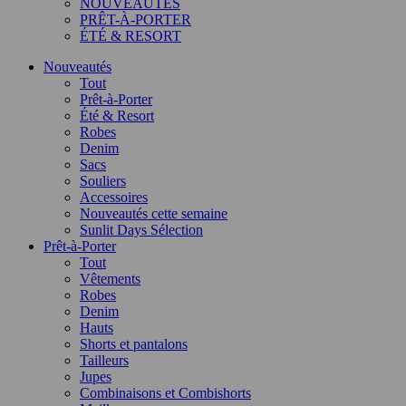
NOUVEAUTÉS
PRÊT-À-PORTER
ÉTÉ & RESORT
Nouveautés
Tout
Prêt-à-Porter
Été & Resort
Robes
Denim
Sacs
Souliers
Accessoires
Nouveautés cette semaine
Sunlit Days Sélection
Prêt-à-Porter
Tout
Vêtements
Robes
Denim
Hauts
Shorts et pantalons
Tailleurs
Jupes
Combinaisons et Combishorts