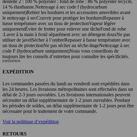
dentelle 2 : 100 % polyester ; fond de robe : 86 % polyester recyclé,
14 % élasthanne
.
Nettoyage à sec code f (hydrocarbure
uniquement)
Retirer les bordures et les accessoires amovibles avant
le nettoyage à sec
Couvrir pour protéger les bordures
Repasser à
basse température avec un tissu de protection
Vapeur légère
uniquement
Éviter de frotter pour enlever une tâche
Fond de robe
:
Laver à la main à froid séparément avec un détergent doux
Ne pas
utiliser de javel
Sécher à l’ombre
Repasser à basse température avec
un tissu de protection
Ne pas sécher au sèche-linge
Nettoyage à sec
code F (hydrocarbure uniquement)
Nous vous conseillons de
toujours lire les conseils d’entretien pour connaître les spécificités.
EXPÉDITION
EXPÉDITION
Les commandes passées du lundi au vendredi sont expédiées dans
les 24 heures. Les livraisons métropolitaines sont effectuées dans un
délai de 2-3 jours ouvrables. Les livraisons internationales peuvent
nécessiter un délai supplémentaire de 1-2 jours ouvrables. Pendant
les périodes de soldes, un délai supplémentaire de 1-2 jours peut être
nécessaire pour le traitement de votre commande.
Voir la politique d’expédition
RETOURS