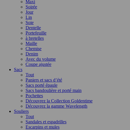
Maxi
Soirée
Jour
Lin
Soie
Dentelle
Portefeuille
à bretelles
Maille
Chemise
Denim
Avec du volume
Coupe ajustée
Sacs
Tout
Paniers et sacs d’été
Sacs porté épaule
Sacs bandoulière et porté main
Pochettes
Découvrez la Collection Goldentime
Découvrez la gamme Wavelength
Souliers
Tout
Sandales et espadrilles
Escarpins et mules