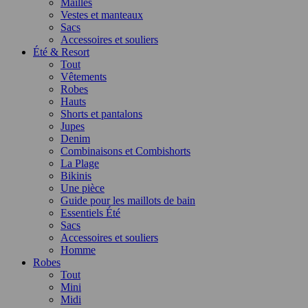
Mailles
Vestes et manteaux
Sacs
Accessoires et souliers
Été & Resort
Tout
Vêtements
Robes
Hauts
Shorts et pantalons
Jupes
Denim
Combinaisons et Combishorts
La Plage
Bikinis
Une pièce
Guide pour les maillots de bain
Essentiels Été
Sacs
Accessoires et souliers
Homme
Robes
Tout
Mini
Midi