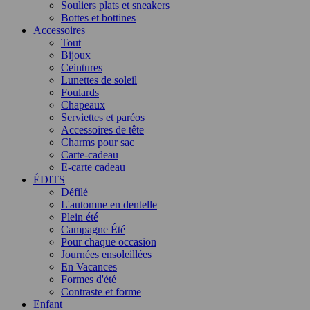
Souliers plats et sneakers
Bottes et bottines
Accessoires
Tout
Bijoux
Ceintures
Lunettes de soleil
Foulards
Chapeaux
Serviettes et paréos
Accessoires de tête
Charms pour sac
Carte-cadeau
E-carte cadeau
ÉDITS
Défilé
L'automne en dentelle
Plein été
Campagne Été
Pour chaque occasion
Journées ensoleillées
En Vacances
Formes d'été
Contraste et forme
Enfant