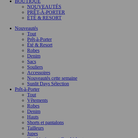
BOUTIQUE
NOUVEAUTÉS
PRÊT-À-PORTER
ÉTÉ & RESORT
Nouveautés
Tout
Prêt-à-Porter
Été & Resort
Robes
Denim
Sacs
Souliers
Accessoires
Nouveautés cette semaine
Sunlit Days Sélection
Prêt-à-Porter
Tout
Vêtements
Robes
Denim
Hauts
Shorts et pantalons
Tailleurs
Jupes