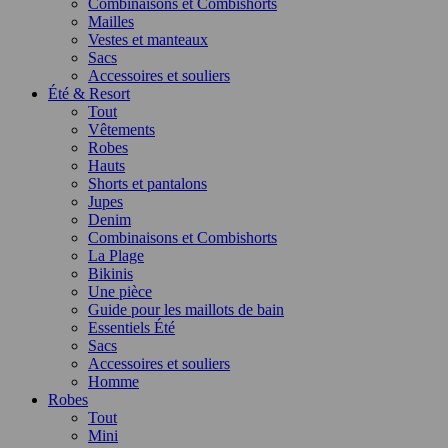
Combinaisons et Combishorts
Mailles
Vestes et manteaux
Sacs
Accessoires et souliers
Été & Resort
Tout
Vêtements
Robes
Hauts
Shorts et pantalons
Jupes
Denim
Combinaisons et Combishorts
La Plage
Bikinis
Une pièce
Guide pour les maillots de bain
Essentiels Été
Sacs
Accessoires et souliers
Homme
Robes
Tout
Mini