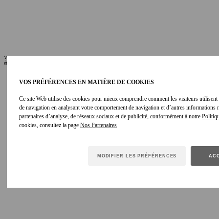
VOUS AIMEREZ AUSSI
-
étape active
VOS PRÉFÉRENCES EN MATIÈRE DE COOKIES
Ce site Web utilise des cookies pour mieux comprendre comment les visiteurs utilisent le
de navigation en analysant votre comportement de navigation et d’autres informations
partenaires d’analyse, de réseaux sociaux et de publicité, conformément à notre
Politiq
cookies, consultez la page
MODIFIER LES PRÉFÉRENCES
ACC