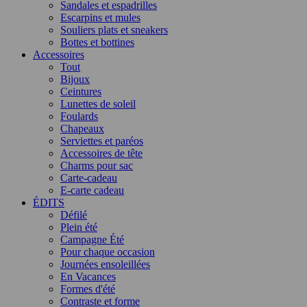
Sandales et espadrilles
Escarpins et mules
Souliers plats et sneakers
Bottes et bottines
Accessoires
Tout
Bijoux
Ceintures
Lunettes de soleil
Foulards
Chapeaux
Serviettes et paréos
Accessoires de tête
Charms pour sac
Carte-cadeau
E-carte cadeau
ÉDITS
Défilé
Plein été
Campagne Été
Pour chaque occasion
Journées ensoleillées
En Vacances
Formes d'été
Contraste et forme