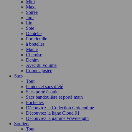
Midi
Maxi
Soirée
Jour
Lin
Soie
Dentelle
Portefeuille
à bretelles
Maille
Chemise
Denim
Avec du volume
Coupe ajustée
Sacs
Tout
Paniers et sacs d’été
Sacs porté épaule
Sacs bandoulière et porté main
Pochettes
Découvrez la Collection Goldentime
Découvrez la ligne Cloud 91
Découvrez la gamme Wavelength
Souliers
Tout