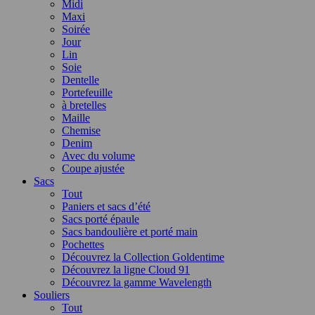
Midi
Maxi
Soirée
Jour
Lin
Soie
Dentelle
Portefeuille
à bretelles
Maille
Chemise
Denim
Avec du volume
Coupe ajustée
Sacs
Tout
Paniers et sacs d’été
Sacs porté épaule
Sacs bandoulière et porté main
Pochettes
Découvrez la Collection Goldentime
Découvrez la ligne Cloud 91
Découvrez la gamme Wavelength
Souliers
Tout