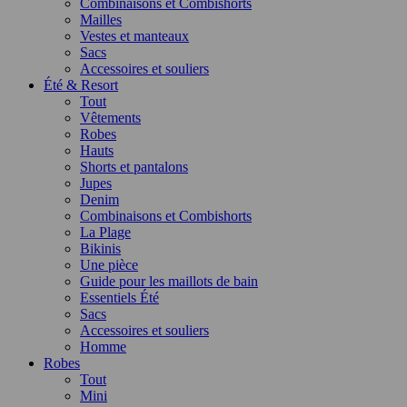
Combinaisons et Combishorts
Mailles
Vestes et manteaux
Sacs
Accessoires et souliers
Été & Resort
Tout
Vêtements
Robes
Hauts
Shorts et pantalons
Jupes
Denim
Combinaisons et Combishorts
La Plage
Bikinis
Une pièce
Guide pour les maillots de bain
Essentiels Été
Sacs
Accessoires et souliers
Homme
Robes
Tout
Mini