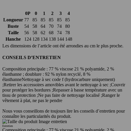
0P
0
1
2
3
4
Longueur
77
85
85
85
85
85
Buste
54
58
64
70
74
80
Taille
56
58
62
68
74
78
Hanche
124
128
134
138
144
148
Les dimensions de l’article ont été arrondies au cm le plus proche.
CONSEILS D’ENTRETIEN
Composition principale : 77 % viscose 21 % polyamide, 2 %
élasthanne ; doublure : 92 % nylon recyclé, 8 %
élasthanne
Nettoyage à sec code f (hydrocarbure uniquement)
;
Retirer les accessoires amovibles avant le nettoyage à sec ;
Couvrir
pour protéger les bordures ;
Repasser à basse température avec un
tissu de protection ;
Ne pas faire de nettoyage localisé ;
Ranger le
vêtement à plat, ne pas le pendre
Nous vous conseillons de toujours lire les conseils d’entretien pour
connaître les particularités du produit.
Entretien
Composition principale : 77 % viscose 21 % polyamide, 2 %