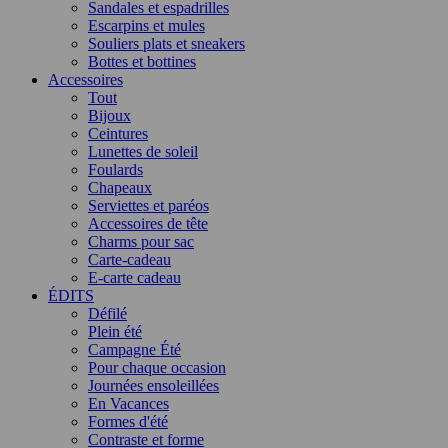
Sandales et espadrilles
Escarpins et mules
Souliers plats et sneakers
Bottes et bottines
Accessoires
Tout
Bijoux
Ceintures
Lunettes de soleil
Foulards
Chapeaux
Serviettes et paréos
Accessoires de tête
Charms pour sac
Carte-cadeau
E-carte cadeau
ÉDITS
Défilé
Plein été
Campagne Été
Pour chaque occasion
Journées ensoleillées
En Vacances
Formes d'été
Contraste et forme