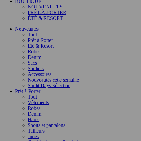
BOUTIQUE
NOUVEAUTÉS
PRÊT-À-PORTER
ÉTÉ & RESORT
Nouveautés
Tout
Prêt-à-Porter
Été & Resort
Robes
Denim
Sacs
Souliers
Accessoires
Nouveautés cette semaine
Sunlit Days Sélection
Prêt-à-Porter
Tout
Vêtements
Robes
Denim
Hauts
Shorts et pantalons
Tailleurs
Jupes