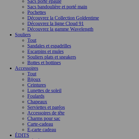
Sacs porté épaule
Sacs bandoulière et porté main
Pochettes
Découvrez la Collection Goldentime
Découvrez la ligne Cloud 91
Découvrez la gamme Wavelength
Souliers
Tout
Sandales et espadrilles
Escarpins et mules
Souliers plats et sneakers
Bottes et bottines
Accessoires
Tout
Bijoux
Ceintures
Lunettes de soleil
Foulards
Chapeaux
Serviettes et paréos
Accessoires de tête
Charms pour sac
Carte-cadeau
E-carte cadeau
ÉDITS