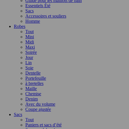
Guide pour les maillots de bain
Essentiels Été
Sacs
Accessoires et souliers
Homme
Robes
Tout
Mini
Midi
Maxi
Soirée
Jour
Lin
Soie
Dentelle
Portefeuille
à bretelles
Maille
Chemise
Denim
Avec du volume
Coupe ajustée
Sacs
Tout
Paniers et sacs d’été