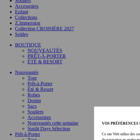
Souliers
Accessoires
Enfant
Collections
Z.Immersion
Collection CROISIÈRE 2027
Soldes
BOUTIQUE
NOUVEAUTÉS
PRÊT-À-PORTER
ÉTÉ & RESORT
Nouveautés
Tout
Prêt-à-Porter
Été & Resort
Robes
Denim
Sacs
Souliers
Accessoires
Nouveautés cette semaine
VOS PRÉFÉRENCES 
Sunlit Days Sélection
Prêt-à-Porter
Ce site Web utilise des co
Tout
de navigation en analysan