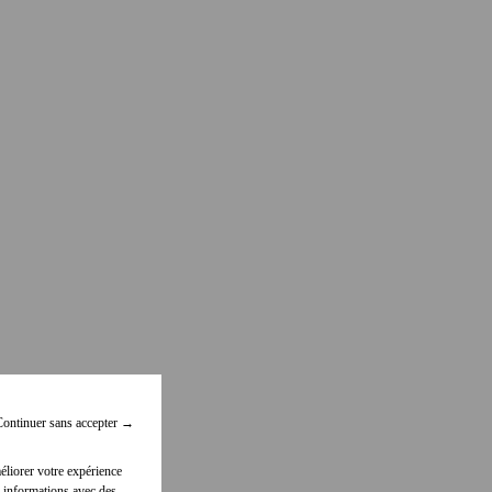
ontinuer sans accepter
→
éliorer votre expérience
 informations avec des