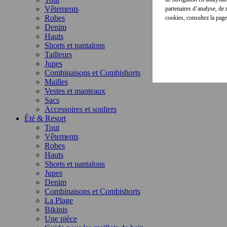
Vêtements
partenaires d’analyse, de
Robes
cookies, consultez la pag
Denim
Hauts
Shorts et pantalons
Tailleurs
Jupes
Combinaisons et Combishorts
Mailles
Vestes et manteaux
Sacs
Accessoires et souliers
Été & Resort
Tout
Vêtements
Robes
Hauts
Shorts et pantalons
Jupes
Denim
Combinaisons et Combishorts
La Plage
Bikinis
Une pièce