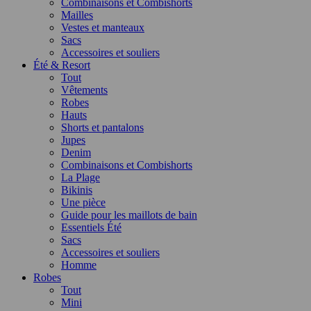
Combinaisons et Combishorts
Mailles
Vestes et manteaux
Sacs
Accessoires et souliers
Été & Resort
Tout
Vêtements
Robes
Hauts
Shorts et pantalons
Jupes
Denim
Combinaisons et Combishorts
La Plage
Bikinis
Une pièce
Guide pour les maillots de bain
Essentiels Été
Sacs
Accessoires et souliers
Homme
Robes
Tout
Mini