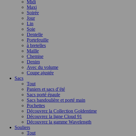
Midi
Maxi
Soirée
Jour
Lin
Soie
Dentelle
Portefeuille
à bretelles
Maille
Chemise
Denim
Avec du volume
Coupe ajustée
Sacs
Tout
Paniers et sacs d’été
Sacs porté épaule
Sacs bandoulière et porté main
Pochettes
Découvrez la Collection Goldentime
Découvrez la ligne Cloud 91
Découvrez la gamme Wavelength
Souliers
Tout