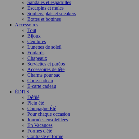
Sandales et espadrilles
Escarpins et mules
Souliers plats et sneakers
Bottes et bottines
Accessoires
Tout
Bijoux
Ceintures
Lunettes de soleil
Foulards
Chapeaux
Serviettes et paréos
Accessoires de tête
Charms pour sac
Carte-cadeau
E-carte cadeau
ÉDITS
Défilé
Plein été
Campagne Été
Pour chaque occasion
Journées ensoleillées
En Vacances
Formes d'été
Contraste et forme