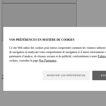
VOS PRÉFÉRENCES EN MATIÈRE DE COOKIES
Ce site Web utilise des cookies pour mieux comprendre comment les visiteurs utilisent le
de navigation en analysant votre comportement de navigation et d’autres informations
partenaires d’analyse, de réseaux sociaux et de publicité, conformément à notre
Politiq
cookies, consultez la page
MODIFIER LES PRÉFÉRENCES
ACC
VOUS AIMEREZ AUSSI
-
étape active