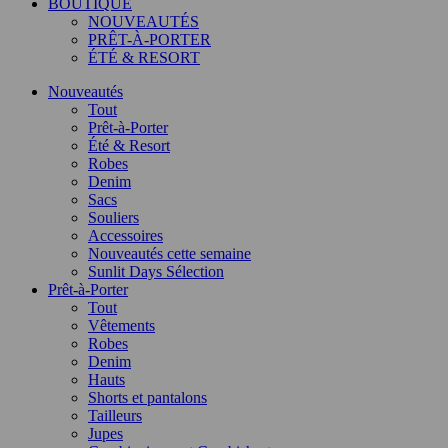
BOUTIQUE
NOUVEAUTÉS
PRÊT-À-PORTER
ÉTÉ & RESORT
Nouveautés
Tout
Prêt-à-Porter
Été & Resort
Robes
Denim
Sacs
Souliers
Accessoires
Nouveautés cette semaine
Sunlit Days Sélection
Prêt-à-Porter
Tout
Vêtements
Robes
Denim
Hauts
Shorts et pantalons
Tailleurs
Jupes