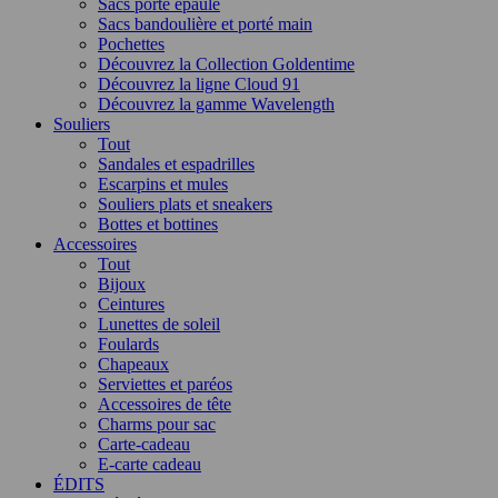
Sacs porté épaule
Sacs bandoulière et porté main
Pochettes
Découvrez la Collection Goldentime
Découvrez la ligne Cloud 91
Découvrez la gamme Wavelength
Souliers
Tout
Sandales et espadrilles
Escarpins et mules
Souliers plats et sneakers
Bottes et bottines
Accessoires
Tout
Bijoux
Ceintures
Lunettes de soleil
Foulards
Chapeaux
Serviettes et paréos
Accessoires de tête
Charms pour sac
Carte-cadeau
E-carte cadeau
ÉDITS