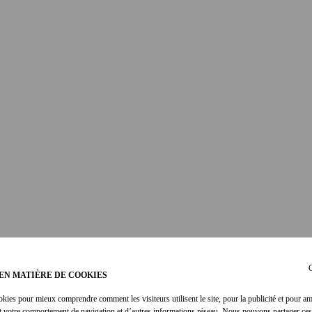
C
EN MATIÈRE DE COOKIES
okies pour mieux comprendre comment les visiteurs utilisent le site, pour la publicité et pour am
t votre comportement de navigation et d’autres informations réseau. Nous pouvons partager ces