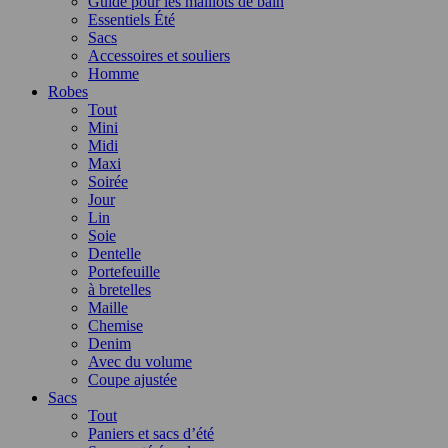
Guide pour les maillots de bain
Essentiels Été
Sacs
Accessoires et souliers
Homme
Robes
Tout
Mini
Midi
Maxi
Soirée
Jour
Lin
Soie
Dentelle
Portefeuille
à bretelles
Maille
Chemise
Denim
Avec du volume
Coupe ajustée
Sacs
Tout
Paniers et sacs d’été