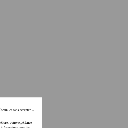
ontinuer sans accepter
→
éliorer votre expérience
 informations avec des