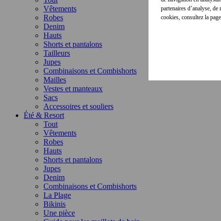
Vêtements
partenaires d’analyse, de
Robes
cookies, consultez la pag
Denim
Hauts
Shorts et pantalons
Tailleurs
Jupes
Combinaisons et Combishorts
Mailles
Vestes et manteaux
Sacs
Accessoires et souliers
Été & Resort
Tout
Vêtements
Robes
Hauts
Shorts et pantalons
Jupes
Denim
Combinaisons et Combishorts
La Plage
Bikinis
Une pièce