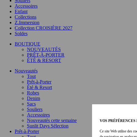
Souliers
Accessoires
Enfant
Collections
Z.Immersion
Collection CROISIÈRE 2027
Soldes
BOUTIQUE
NOUVEAUTÉS
PRÊT-À-PORTER
ÉTÉ & RESORT
Nouveautés
Tout
Prêt-à-Porter
Été & Resort
Robes
Denim
Sacs
Souliers
Accessoires
Nouveautés cette semaine
VOS PRÉFÉRENCES 
Sunlit Days Sélection
Prêt-à-Porter
Ce site Web utilise des co
Tout
de navigation en analysan