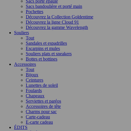
Sacs porté épaule
Sacs bandoulière et porté main
Pochettes
Découvrez la Collection Goldentime
Découvrez la ligne Cloud 91
Découvrez la gamme Wavelength
Souliers
Tout
Sandales et espadrilles
Escarpins et mules
Souliers plats et sneakers
Bottes et bottines
Accessoires
Tout
Bijoux
Ceintures
Lunettes de soleil
Foulards
Chapeaux
Serviettes et paréos
Accessoires de tête
Charms pour sac
Carte-cadeau
E-carte cadeau
ÉDITS