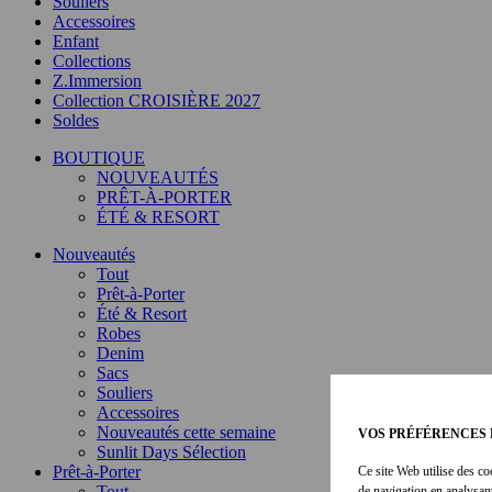
Souliers
Accessoires
Enfant
Collections
Z.Immersion
Collection CROISIÈRE 2027
Soldes
BOUTIQUE
NOUVEAUTÉS
PRÊT-À-PORTER
ÉTÉ & RESORT
Nouveautés
Tout
Prêt-à-Porter
Été & Resort
Robes
Denim
Sacs
Souliers
Accessoires
Nouveautés cette semaine
VOS PRÉFÉRENCES 
Sunlit Days Sélection
Prêt-à-Porter
Ce site Web utilise des co
Tout
de navigation en analysan