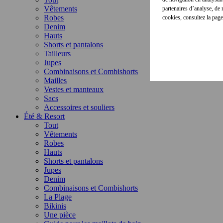
Vêtements
partenaires d’analyse, de
Robes
cookies, consultez la pag
Denim
Hauts
Shorts et pantalons
Tailleurs
Jupes
Combinaisons et Combishorts
Mailles
Vestes et manteaux
Sacs
Accessoires et souliers
Été & Resort
Tout
Vêtements
Robes
Hauts
Shorts et pantalons
Jupes
Denim
Combinaisons et Combishorts
La Plage
Bikinis
Une pièce