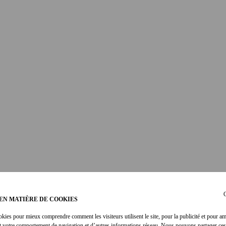
C
EN MATIÈRE DE COOKIES
okies pour mieux comprendre comment les visiteurs utilisent le site, pour la publicité et pour am
t votre comportement de navigation et d’autres informations réseau. Nous pouvons partager ces