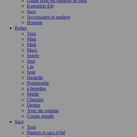
Guide pour les maillots de bain
Essentiels Été
Sacs
Accessoires et souliers
Homme
Robes
Tout
Mini
Midi
Maxi
Soirée
Jour
Lin
Soie
Dentelle
Portefeuille
à bretelles
Maille
Chemise
Denim
Avec du volume
Coupe ajustée
Sacs
Tout
Paniers et sacs d’été