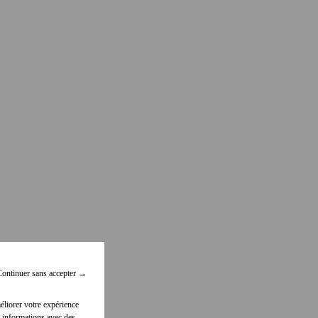
ontinuer sans accepter
→
éliorer votre expérience
 informations avec des