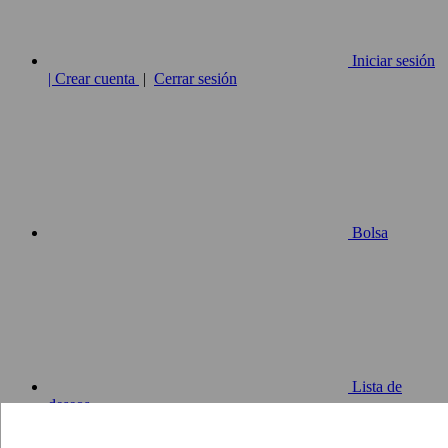
Iniciar sesión
| Crear cuenta
|
Cerrar sesión
Bolsa
Lista de
deseos