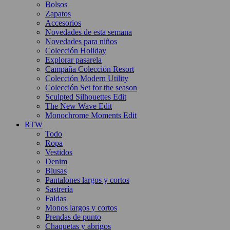
Bolsos
Zapatos
Accesorios
Novedades de esta semana
Novedades para niños
Colección Holiday
Explorar pasarela
Campaña Colección Resort
Colección Modern Utility
Colección Set for the season
Sculpted Silhouettes Edit
The New Wave Edit
Monochrome Moments Edit
RTW
Todo
Ropa
Vestidos
Denim
Blusas
Pantalones largos y cortos
Sastrería
Faldas
Monos largos y cortos
Prendas de punto
Chaquetas y abrigos