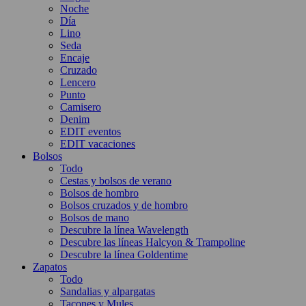
Noche
Día
Lino
Seda
Encaje
Cruzado
Lencero
Punto
Camisero
Denim
EDIT eventos
EDIT vacaciones
Bolsos
Todo
Cestas y bolsos de verano
Bolsos de hombro
Bolsos cruzados y de hombro
Bolsos de mano
Descubre la línea Wavelength
Descubre las líneas Halcyon & Trampoline
Descubre la línea Goldentime
Zapatos
Todo
Sandalias y alpargatas
Tacones y Mules