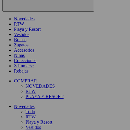
Novedades
RTW
Playa y Resort
Vestidos
Bolsos
Zapatos
Accesorios
Niñas
Colecciones
Z.Immerse
Rebajas
COMPRAR
NOVEDADES
RTW
PLAYA Y RESORT
Novedades
Todo
RTW
Playa y Resort
Vestidos