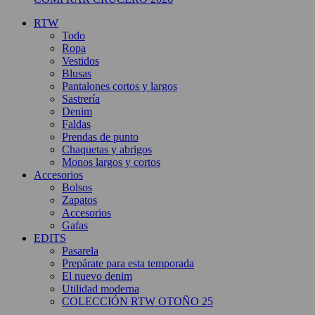
RTW
Todo
Ropa
Vestidos
Blusas
Pantalones cortos y largos
Sastrería
Denim
Faldas
Prendas de punto
Chaquetas y abrigos
Monos largos y cortos
Accesorios
Bolsos
Zapatos
Accesorios
Gafas
EDITS
Pasarela
Prepárate para esta temporada
El nuevo denim
Utilidad moderna
COLECCIÓN RTW OTOÑO 25