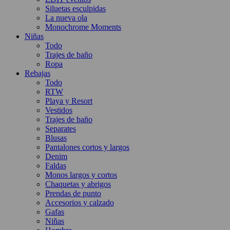
Siluetas esculpidas
La nueva ola
Monochrome Moments
Niñas
Todo
Trajes de baño
Ropa
Rebajas
Todo
RTW
Playa y Resort
Vestidos
Trajes de baño
Separates
Blusas
Pantalones cortos y largos
Denim
Faldas
Monos largos y cortos
Chaquetas y abrigos
Prendas de punto
Accesorios y calzado
Gafas
Niñas