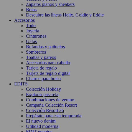
Zapatos planos y sneakers
Botas
Descubre las líneas Helix, Goldie y Eddie
Accesorios
Todo
Joyería
Cinturones
Gafas
Bufandas y pañuelos
Sombreros
Toallas y pareos
Accesorios para cabello
Tarjeta de regalo
Tarjeta de regalo digital
Charms para bolso
EDITS
Colección Holiday
Explorar pasarela
Combinaciones de verano
Campaña Colección Resort
Colección Resort 26
Prepárate para esta temporada
El nuevo denim
Utilidad moderna
EDIT eventos