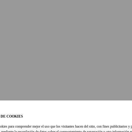
 DE COOKIES
okies para comprender mejor el uso que los visitantes hacen del sitio, con fines publicitarios y 
 mediante la recopilación de datos sobre el comportamiento de navegación y otra información re