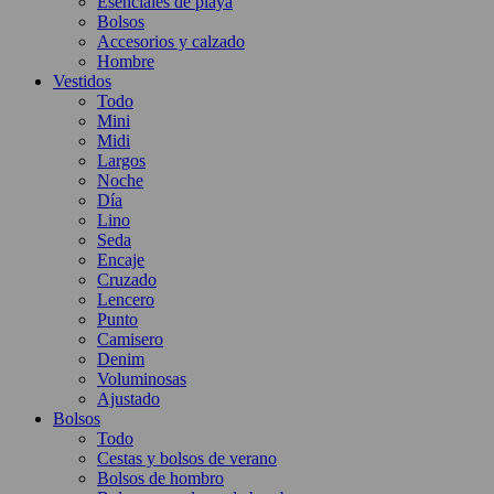
Esenciales de playa
Bolsos
Accesorios y calzado
Hombre
Vestidos
Todo
Mini
Midi
Largos
Noche
Día
Lino
Seda
Encaje
Cruzado
Lencero
Punto
Camisero
Denim
Voluminosas
Ajustado
Bolsos
Todo
Cestas y bolsos de verano
Bolsos de hombro