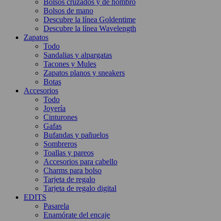
Bolsos cruzados y de hombro
Bolsos de mano
Descubre la línea Goldentime
Descubre la línea Wavelength
Zapatos
Todo
Sandalias y alpargatas
Tacones y Mules
Zapatos planos y sneakers
Botas
Accesorios
Todo
Joyería
Cinturones
Gafas
Bufandas y pañuelos
Sombreros
Toallas y pareos
Accesorios para cabello
Charms para bolso
Tarjeta de regalo
Tarjeta de regalo digital
EDITS
Pasarela
Enamórate del encaje