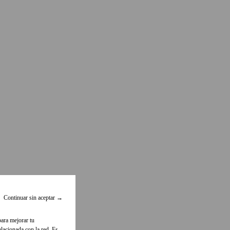
Continuar sin aceptar
→
para mejorar tu
lacionada con la red. Es