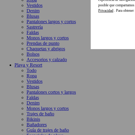
Vestidos
posible que compartamos e
Denim
Privacidad
. Para obtener
Blusas
Pantalones largos y cortos
Sastrería
Faldas
Monos largos y cortos
Prendas de punto
Chaquetas y abrigos
Bolsos
Accesorios y calzado
Playa y Resort
Todo
Ropa
Vestidos
Blusas
Pantalones cortos y largos
Faldas
Denim
Monos largos y cortos
Trajes de baño
Bikinis
Bañadores
Guía de trajes de baño