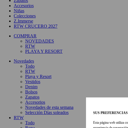
Zapatos
Accesorios
Niñas
Colecciones
Z.Immerse
RTW CRUCERO 2027
COMPRAR
NOVEDADES
RTW
PLAYA Y RESORT
Novedades
Todo
RTW
Playa y Resort
Vestidos
Denim
Bolsos
Zapatos
Accesorios
Novedades de esta semana
Selección Días soleados
SUS PREFERENCIAS
RTW
Todo
Esta página web utiliza co
Ropa
experiencia de navegación