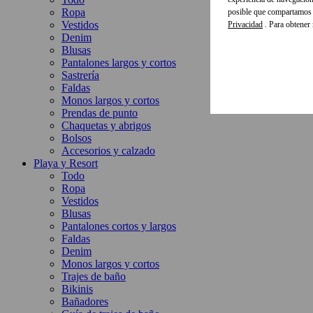
Ropa
posible que compartamos e
Vestidos
Privacidad
. Para obtener
Denim
Blusas
Pantalones largos y cortos
Sastrería
Faldas
Monos largos y cortos
Prendas de punto
Chaquetas y abrigos
Bolsos
Accesorios y calzado
Playa y Resort
Todo
Ropa
Vestidos
Blusas
Pantalones cortos y largos
Faldas
Denim
Monos largos y cortos
Trajes de baño
Bikinis
Bañadores