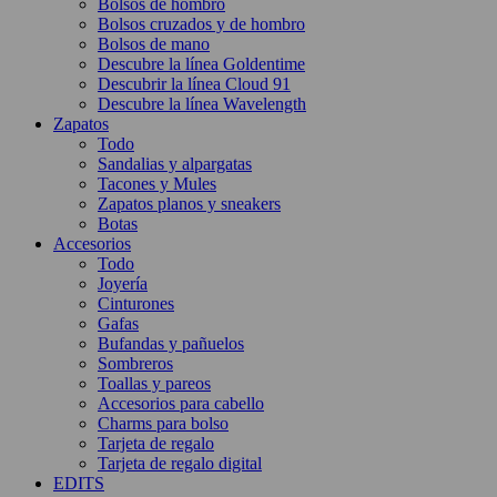
Bolsos de hombro
Bolsos cruzados y de hombro
Bolsos de mano
Descubre la línea Goldentime
Descubrir la línea Cloud 91
Descubre la línea Wavelength
Zapatos
Todo
Sandalias y alpargatas
Tacones y Mules
Zapatos planos y sneakers
Botas
Accesorios
Todo
Joyería
Cinturones
Gafas
Bufandas y pañuelos
Sombreros
Toallas y pareos
Accesorios para cabello
Charms para bolso
Tarjeta de regalo
Tarjeta de regalo digital
EDITS