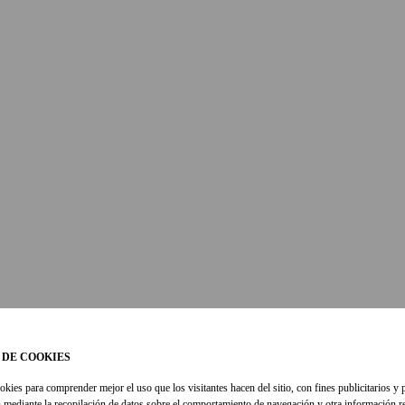
 DE COOKIES
okies para comprender mejor el uso que los visitantes hacen del sitio, con fines publicitarios y 
 mediante la recopilación de datos sobre el comportamiento de navegación y otra información re