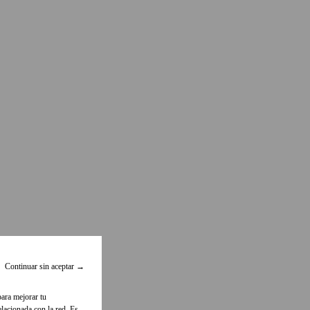
Continuar sin aceptar
→
para mejorar tu
lacionada con la red. Es