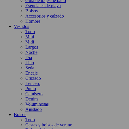
Guía de trajes de baño
Esenciales de playa
Bolsos
Accesorios y calzado
Hombre
Vestidos
Todo
Mini
Midi
Largos
Noche
Día
Lino
Seda
Encaje
Cruzado
Lencero
Punto
Camisero
Denim
Voluminosas
Ajustado
Bolsos
Todo
Cestas y bolsos de verano