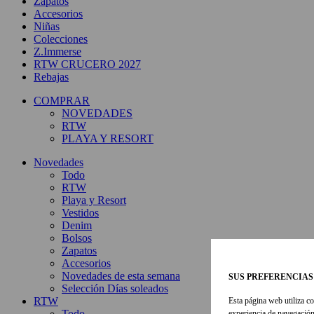
Zapatos
Accesorios
Niñas
Colecciones
Z.Immerse
RTW CRUCERO 2027
Rebajas
COMPRAR
NOVEDADES
RTW
PLAYA Y RESORT
Novedades
Todo
RTW
Playa y Resort
Vestidos
Denim
Bolsos
Zapatos
Accesorios
Novedades de esta semana
SUS PREFERENCIAS
Selección Días soleados
RTW
Esta página web utiliza co
Todo
experiencia de navegación