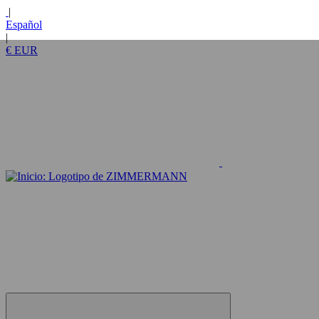
Guía de accesibilidad de lector
|
de pantalla, comentarios e
Español
informes de problemas | Nueva
|
ventana
€ EUR