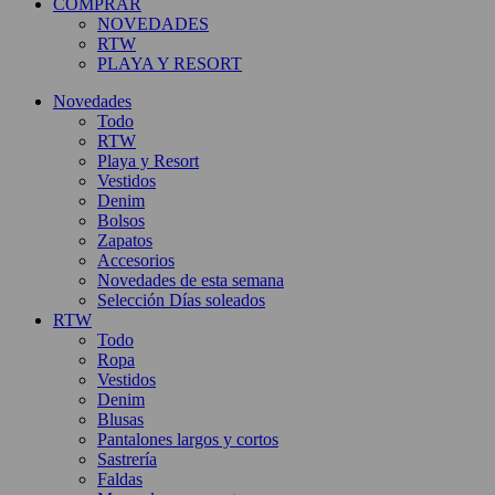
COMPRAR
NOVEDADES
RTW
PLAYA Y RESORT
Novedades
Todo
RTW
Playa y Resort
Vestidos
Denim
Bolsos
Zapatos
Accesorios
Novedades de esta semana
Selección Días soleados
RTW
Todo
Ropa
Vestidos
Denim
Blusas
Pantalones largos y cortos
Sastrería
Faldas