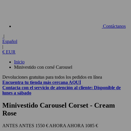
Contáctanos
|
Español
|
€ EUR
Inicio
Minivestido con corsé Carousel
Devoluciones gratuitas para todos los pedidos en línea
Encuentra tu tienda más cercana
AQUÍ
Contacta con el
servicio de atención al cliente:
Disponible de
lunes a sábado
Minivestido Carousel Corset
- Cream
Rose
1550 €
1085 €