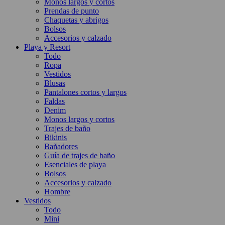
Monos largos y cortos
Prendas de punto
Chaquetas y abrigos
Bolsos
Accesorios y calzado
Playa y Resort
Todo
Ropa
Vestidos
Blusas
Pantalones cortos y largos
Faldas
Denim
Monos largos y cortos
Trajes de baño
Bikinis
Bañadores
Guía de trajes de baño
Esenciales de playa
Bolsos
Accesorios y calzado
Hombre
Vestidos
Todo
Mini