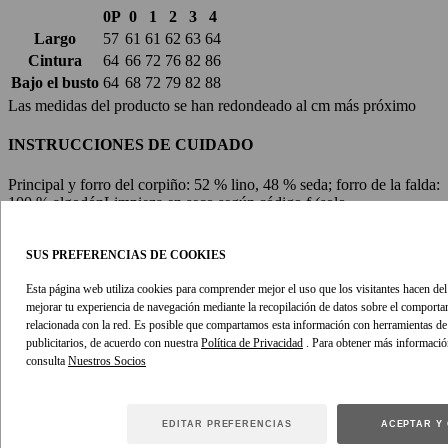
0P
0
1
2
3
4
Largo
57
61
61
62
63
64
Cintura
64
66
72
76
82
86
Bajo el busto
64
68
72
79
82
88
Las medidas del producto se han redondeado al cm más próximo
INSTRUCCIONES DE CUIDADO
Principal y forro del corpiño: 52 % lino, 48 % seda; forro de la falda:
100 % algodón
Limpieza en seco según código f (solo
hidrocarburo).
Quitar los detalles desmontables antes de limpiar en
seco.
Tapar para proteger los detalles.
Planchar a baja temperatura
con un paño protector.
Solo vapor ligero.
No limpiar las manchas
SUS PREFERENCIAS DE COOKIES
directamente.
Esta página web utiliza cookies para comprender mejor el uso que los visitantes hacen del s
mejorar tu experiencia de navegación mediante la recopilación de datos sobre el comport
Consulta siempre la etiqueta o tarjeta de cuidado para ver las
relacionada con la red. Es posible que compartamos esta información con herramientas de a
instrucciones específicas.
publicitarios, de acuerdo con nuestra
Política de Privacidad
. Para obtener más informació
consulta
EDITAR PREFERENCIAS
ACEPTAR Y