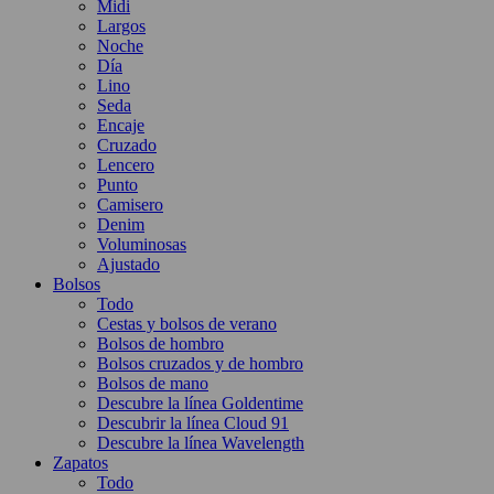
Midi
Largos
Noche
Día
Lino
Seda
Encaje
Cruzado
Lencero
Punto
Camisero
Denim
Voluminosas
Ajustado
Bolsos
Todo
Cestas y bolsos de verano
Bolsos de hombro
Bolsos cruzados y de hombro
Bolsos de mano
Descubre la línea Goldentime
Descubrir la línea Cloud 91
Descubre la línea Wavelength
Zapatos
Todo