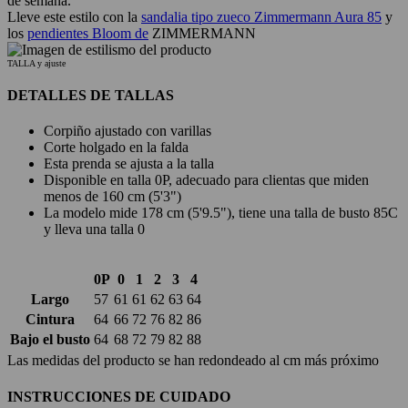
de semana.
Lleve este estilo con la
sandalia tipo zueco Zimmermann Aura 85
y
los
pendientes Bloom de
ZIMMERMANN
TALLA y ajuste
DETALLES DE TALLAS
Corpiño ajustado con varillas
Corte holgado en la falda
Esta prenda se ajusta a la talla
Disponible en talla 0P, adecuado para clientas que miden
menos de 160 cm (5'3")
La modelo mide 178 cm (5'9.5"), tiene una talla de busto 85C
y lleva una talla 0
0P
0
1
2
3
4
Largo
57
61
61
62
63
64
Cintura
64
66
72
76
82
86
Bajo el busto
64
68
72
79
82
88
Las medidas del producto se han redondeado al cm más próximo
INSTRUCCIONES DE CUIDADO