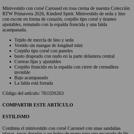
Minivestido con corsé Carousel en rosa crema de nuestra Colección
RTW Primavera 2026, Kindred Spirit. Minivestido de seda y lino
con escote en forma de corazón, corpiño tipo corsé y tirantes
ajustables, rematado con la espalda fruncida y una falda
acampanada.
Tejido de mezcla de lino y seda
Vestido sin mangas de longitud mini
Corpiño tipo corsé con paneles
busto drapeado con nudo en la parte delantera central
Correas fijas y ajustables
Corpiño fruncido en la espalda con cierre de cremallera
invisible
Bajo acampanado
La falda está forrada
Código del artículo: 7811DS263
COMPARTIR ESTE ARTÍCULO
ESTILISMO
Combina el minivestido con corsé Carousel con unas sandalias
planas, joyas doradas y un bolso de mano para una escapada de fin