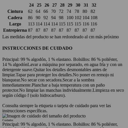
24
25
26
27
28
29
30
31
32
Cintura
62
64
66
70
72
74
78
80
82
Cadera
86
90
92
94
98
100
102
104
108
Largo
113
114
114
114
115
115
115
116
116
Entrepierna
87
87
87
87
87
87
87
87
87
Las medidas del producto se han redondeado al cm más próximo
INSTRUCCIONES DE CUIDADO
Principal: 99 % algodón, 1 % elastano. Bolsillos: 86 % poliéster,
14 % algodón
Lavar a máquina por separado, en agua fría y con un
detergente suave.
Quitar los detalles desmontables antes de
limpiar.
Tapar para proteger los detalles.
No poner en remojo ni
blanquear.
No secar con secadora.
Secar a la sombra
inmediatamente.
Planchar a baja temperatura con un paño
protector.
No limpiar las manchas individualmente.
Limpieza en seco
según código f (solo hidrocarburo).
Consulta siempre la etiqueta o tarjeta de cuidado para ver las
instrucciones específicas.
Cuidados
Principal: 99 % algodón, 1 % elastano. Bolsillos: 86 % poliéster,