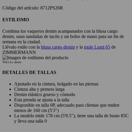
Código del artículo: 8712PS26R
ESTILISMO
Combina los vaqueros denim acampanados con la blusa cargo
denim, unas sandalias de tacón y un bolso de mano para un fin de
semana en la ciudad.
Llévalo estilo con la
blusa cargo denim
y la
mule Lumi 65
de
ZIMMERMANN
TALLA y ajuste
DETALLES DE TALLAS
Ajustado en la cintura, holgado en las piernas
Cintura alta y pernera larga
Denim elástico grueso y cómodo
Esta prenda se ajusta a la talla
Disponible en talla 0P, adecuado para clientas que miden
menos de 160 cm (5'3")
La modelo mide 178 cm (5'9.5"), tiene una talla de busto 85C
y lleva una talla 0