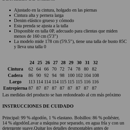
Ajustado en la cintura, holgado en las piernas
Cintura alta y pernera larga
Denim elástico grueso y cómodo
Esta prenda se ajusta a la talla
Disponible en talla 0P, adecuado para clientas que miden
menos de 160 cm (5'3")
La modelo mide 178 cm (5'9.5"), tiene una talla de busto 85C
y lleva una talla 0
24
25
26
27
28
29
30
31
32
Cintura
62
64
66
70
72
74
78
80
82
Cadera
86
90
92
94
98
100
102
104
108
Largo
113
114
114
114
115
115
115
116
116
Entrepierna
87
87
87
87
87
87
87
87
87
Las medidas del producto se han redondeado al cm más próximo
INSTRUCCIONES DE CUIDADO
Principal: 99 % algodón, 1 % elastano. Bolsillos: 86 % poliéster,
14 % algodón
Lavar a máquina por separado, en agua fría y con un
detergente suave.
Quitar los detalles desmontables antes de