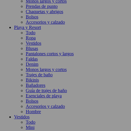
Monos largos y cortos
Prendas de punto
Chaquetas y abrigos
Bolsos
Accesorios y calzado
Playa y Resort
Todo
Ropa
Vestidos
Blusas
Pantalones cortos y largos
Faldas
Denim
Monos largos y cortos
Trajes de baño
Bikinis
Bañadores
Guía de trajes de baño
Esenciales de playa
Bolsos
Accesorios y calzado
Hombre
Vestidos
Todo
Mini