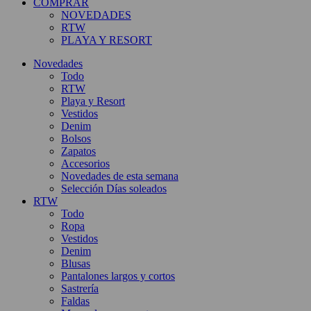
COMPRAR
NOVEDADES
RTW
PLAYA Y RESORT
Novedades
Todo
RTW
Playa y Resort
Vestidos
Denim
Bolsos
Zapatos
Accesorios
Novedades de esta semana
Selección Días soleados
RTW
Todo
Ropa
Vestidos
Denim
Blusas
Pantalones largos y cortos
Sastrería
Faldas