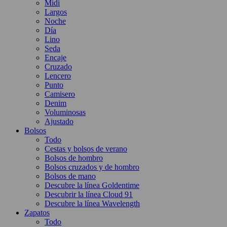
Midi
Largos
Noche
Día
Lino
Seda
Encaje
Cruzado
Lencero
Punto
Camisero
Denim
Voluminosas
Ajustado
Bolsos
Todo
Cestas y bolsos de verano
Bolsos de hombro
Bolsos cruzados y de hombro
Bolsos de mano
Descubre la línea Goldentime
Descubrir la línea Cloud 91
Descubre la línea Wavelength
Zapatos
Todo