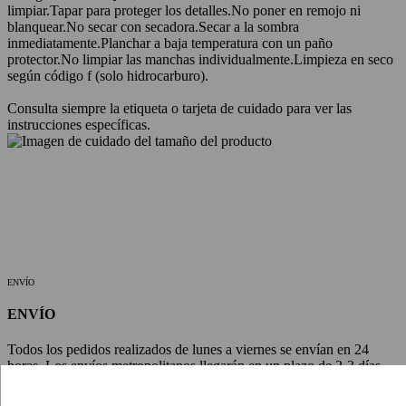
limpiar.
Tapar para proteger los detalles.
No poner en remojo ni
blanquear.
No secar con secadora.
Secar a la sombra
inmediatamente.
Planchar a baja temperatura con un paño
protector.
No limpiar las manchas individualmente.
Limpieza en seco
según código f (solo hidrocarburo).
Consulta siempre la etiqueta o tarjeta de cuidado para ver las
instrucciones específicas.
ENVÍO
ENVÍO
Todos los pedidos realizados de lunes a viernes se envían en 24
horas. Los envíos metropolitanos llegarán en un plazo de 2-3 días
laborables, los envíos regionales e internacionales pueden tardar 1-2
días laborables adicionales. Durante los periodos de rebajas,