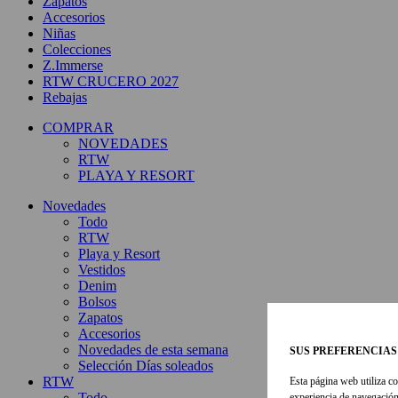
Zapatos
Accesorios
Niñas
Colecciones
Z.Immerse
RTW CRUCERO 2027
Rebajas
COMPRAR
NOVEDADES
RTW
PLAYA Y RESORT
Novedades
Todo
RTW
Playa y Resort
Vestidos
Denim
Bolsos
Zapatos
Accesorios
Novedades de esta semana
SUS PREFERENCIAS
Selección Días soleados
RTW
Esta página web utiliza co
Todo
experiencia de navegación