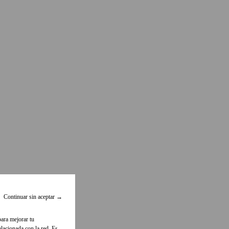
Continuar sin aceptar
→
para mejorar tu
lacionada con la red. Es