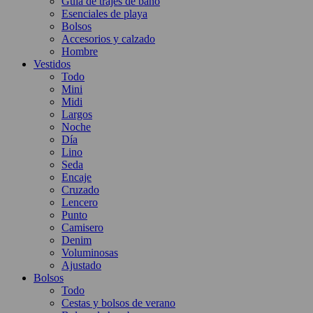
Guía de trajes de baño
Esenciales de playa
Bolsos
Accesorios y calzado
Hombre
Vestidos
Todo
Mini
Midi
Largos
Noche
Día
Lino
Seda
Encaje
Cruzado
Lencero
Punto
Camisero
Denim
Voluminosas
Ajustado
Bolsos
Todo
Cestas y bolsos de verano