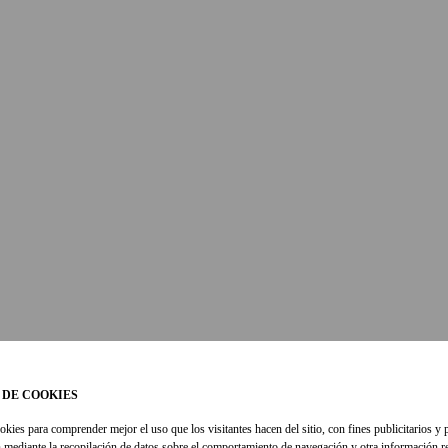
 DE COOKIES
okies para comprender mejor el uso que los visitantes hacen del sitio, con fines publicitarios y 
 mediante la recopilación de datos sobre el comportamiento de navegación y otra información re