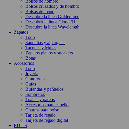
Bolsos de hombro
Bolsos cruzados y de hombro
Bolsos de mano
Descubre la línea Goldentime
Descubrir la línea Cloud 91
Descubre la línea Wavelength
Zapatos
Todo
Sandalias y alpargatas
Tacones y Mules
Zapatos planos y sneakers
Botas
Accesorios
Todo
Joyería
Cinturones
Gafas
Bufandas y pañuelos
Sombreros
Toallas y pareos
Accesorios para cabello
Charms para bolso
Tarjeta de regalo
Tarjeta de regalo digital
EDITS