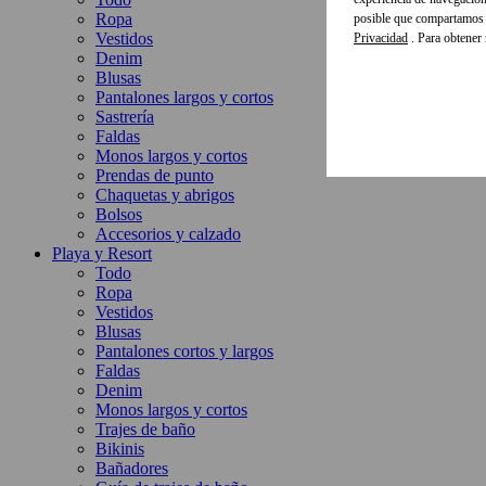
Ropa
posible que compartamos e
Vestidos
Privacidad
. Para obtener
Denim
Blusas
Pantalones largos y cortos
Sastrería
Faldas
Monos largos y cortos
Prendas de punto
Chaquetas y abrigos
Bolsos
Accesorios y calzado
Playa y Resort
Todo
Ropa
Vestidos
Blusas
Pantalones cortos y largos
Faldas
Denim
Monos largos y cortos
Trajes de baño
Bikinis
Bañadores