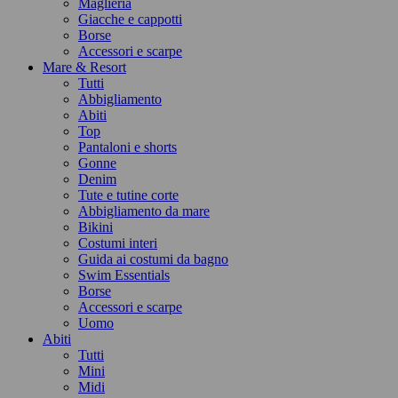
Maglieria
Giacche e cappotti
Borse
Accessori e scarpe
Mare & Resort
Tutti
Abbigliamento
Abiti
Top
Pantaloni e shorts
Gonne
Denim
Tute e tutine corte
Abbigliamento da mare
Bikini
Costumi interi
Guida ai costumi da bagno
Swim Essentials
Borse
Accessori e scarpe
Uomo
Abiti
Tutti
Mini
Midi