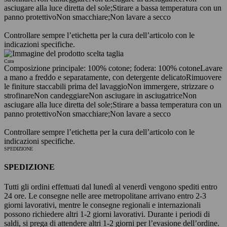
asciugare alla luce diretta del sole;
Stirare a bassa temperatura con un
panno protettivo
Non smacchiare;
Non lavare a secco
Controllare sempre l’etichetta per la cura dell’articolo con le
indicazioni specifiche.
Cura
Composizione principale: 100% cotone; fodera: 100% cotone
Lavare
a mano a freddo e separatamente, con detergente delicato
Rimuovere
le finiture staccabili prima del lavaggio
Non immergere, strizzare o
strofinare
Non candeggiare
Non asciugare in asciugatrice
Non
asciugare alla luce diretta del sole;
Stirare a bassa temperatura con un
panno protettivo
Non smacchiare;
Non lavare a secco
Controllare sempre l’etichetta per la cura dell’articolo con le
indicazioni specifiche.
SPEDIZIONE
SPEDIZIONE
Tutti gli ordini effettuati dal lunedì al venerdì vengono spediti entro
24 ore. Le consegne nelle aree metropolitane arrivano entro 2-3
giorni lavorativi, mentre le consegne regionali e internazionali
possono richiedere altri 1-2 giorni lavorativi. Durante i periodi di
saldi, si prega di attendere altri 1-2 giorni per l’evasione dell’ordine.