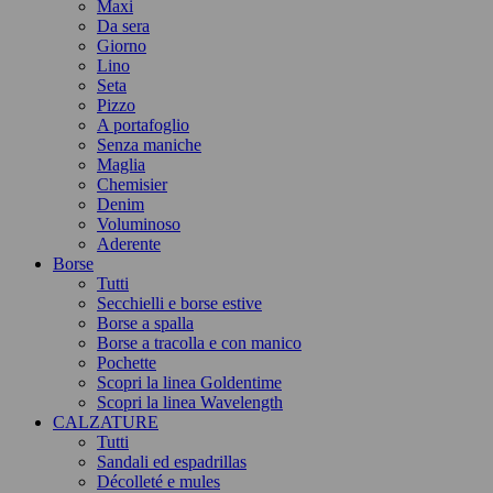
Maxi
Da sera
Giorno
Lino
Seta
Pizzo
A portafoglio
Senza maniche
Maglia
Chemisier
Denim
Voluminoso
Aderente
Borse
Tutti
Secchielli e borse estive
Borse a spalla
Borse a tracolla e con manico
Pochette
Scopri la linea Goldentime
Scopri la linea Wavelength
CALZATURE
Tutti
Sandali ed espadrillas
Décolleté e mules