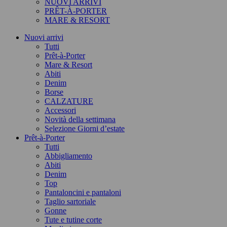
NUOVI ARRIVI
PRÊT-À-PORTER
MARE & RESORT
Nuovi arrivi
Tutti
Prêt-à-Porter
Mare & Resort
Abiti
Denim
Borse
CALZATURE
Accessori
Novità della settimana
Selezione Giorni d’estate
Prêt-à-Porter
Tutti
Abbigliamento
Abiti
Denim
Top
Pantaloncini e pantaloni
Taglio sartoriale
Gonne
Tute e tutine corte