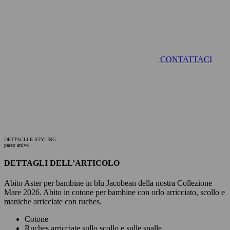
CONTATTACI
DETTAGLI E STYLING
-
passo attivo
DETTAGLI DELL’ARTICOLO
Abito Aster per bambine in blu Jacobean della nostra Collezione
Mare 2026. Abito in cotone per bambine con orlo arricciato, scollo e
maniche arricciate con ruches.
Cotone
Ruches arricciate sullo scollo e sulle spalle