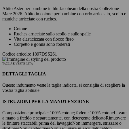
Abito Aster per bambine in blu Jacobean della nostra Collezione
Mare 2026. Abito in cotone per bambine con orlo arricciato, scollo e
maniche arricciate con ruches.
Cotone
Ruches arricciate sullo scollo e sulle spalle
Vita elasticizzata con fiocco fisso
Corpetto e gonna sono foderati
Codice articolo: 1897DSS261
TAGLIA E VESTIBILITÀ
DETTAGLI TAGLIA
Questo indumento veste la taglia indicata, si consiglia di scegliere la
vostra taglia abituale
ISTRUZIONI PER LA MANUTENZIONE
Composizione principale: 100% cotone; fodera: 100% cotone
Lavare
a mano a freddo e separatamente, con detergente delicato
Rimuovere
le finiture staccabili prima del lavaggio
Non immergere, strizzare o
strofinare
Non candeggiare
Non asciugare in asciugatrice
Non