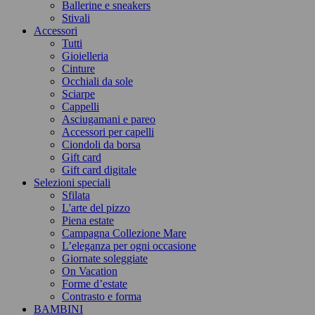
Ballerine e sneakers
Stivali
Accessori
Tutti
Gioielleria
Cinture
Occhiali da sole
Sciarpe
Cappelli
Asciugamani e pareo
Accessori per capelli
Ciondoli da borsa
Gift card
Gift card digitale
Selezioni speciali
Sfilata
L'arte del pizzo
Piena estate
Campagna Collezione Mare
L’eleganza per ogni occasione
Giornate soleggiate
On Vacation
Forme d’estate
Contrasto e forma
BAMBINI