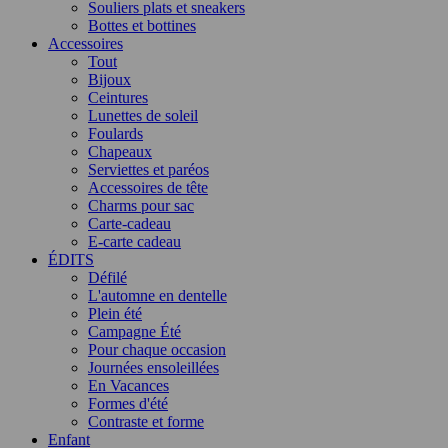
Souliers plats et sneakers
Bottes et bottines
Accessoires
Tout
Bijoux
Ceintures
Lunettes de soleil
Foulards
Chapeaux
Serviettes et paréos
Accessoires de tête
Charms pour sac
Carte-cadeau
E-carte cadeau
ÉDITS
Défilé
L'automne en dentelle
Plein été
Campagne Été
Pour chaque occasion
Journées ensoleillées
En Vacances
Formes d'été
Contraste et forme
Enfant