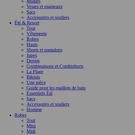
Mailles
Vestes et manteaux
Sacs
Accessoires et souliers
Été & Resort
Tout
Vêtements
Robes
Hauts
Shorts et pantalons
Jupes
Denim
Combinaisons et Combishorts
La Plage
Bikinis
Une pièce
Guide pour les maillots de bain
Essentiels Été
Sacs
Accessoires et souliers
Homme
Robes
Tout
Mini
Midi