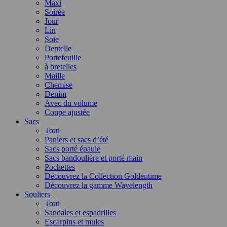
Maxi
Soirée
Jour
Lin
Soie
Dentelle
Portefeuille
à bretelles
Maille
Chemise
Denim
Avec du volume
Coupe ajustée
Sacs
Tout
Paniers et sacs d’été
Sacs porté épaule
Sacs bandoulière et porté main
Pochettes
Découvrez la Collection Goldentime
Découvrez la gamme Wavelength
Souliers
Tout
Sandales et espadrilles
Escarpins et mules