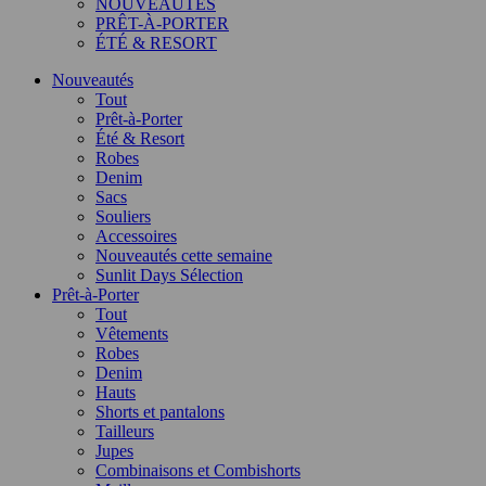
NOUVEAUTÉS
PRÊT-À-PORTER
ÉTÉ & RESORT
Nouveautés
Tout
Prêt-à-Porter
Été & Resort
Robes
Denim
Sacs
Souliers
Accessoires
Nouveautés cette semaine
Sunlit Days Sélection
Prêt-à-Porter
Tout
Vêtements
Robes
Denim
Hauts
Shorts et pantalons
Tailleurs
Jupes
Combinaisons et Combishorts