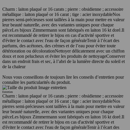
Charm : laiton plaqué or 16 carats ; pierre : obsidienne ; accessoire
métallique : laiton plaqué or 16 carat ; tige : acier inoxydable
Nos
pierres semi-précieuses sont taillées à la main pour mettre en valeur
leur beauté naturelle, avec des variantes uniques pour chaque
pièce
Les bijoux Zimmermann sont fabriqués en laiton 16 kt doré.
Il
est recommandé de retirer le bijou en cas d'activité sportive et
d'éviter le contact avec l'eau de façon générale
Tenir à l’écart des
parfums, des acétones, des crèmes et de l’eau pour éviter toute
détérioration ou décoloration
Nettoyer délicatement avec un chiffon
doux et non pelucheux et éviter les produits de nettoyage
Conserver
dans un endroit frais et sec, à l’abri de la lumière directe du soleil et
de la chaleur
Nous vous conseillons de toujours lire les conseils d’entretien pour
connaître les particularités du produit.
Entretien
Charm : laiton plaqué or 16 carats ; pierre : obsidienne ; accessoire
métallique : laiton plaqué or 16 carat ; tige : acier inoxydable
Nos
pierres semi-précieuses sont taillées à la main pour mettre en valeur
leur beauté naturelle, avec des variantes uniques pour chaque
pièce
Les bijoux Zimmermann sont fabriqués en laiton 16 kt doré.
Il
est recommandé de retirer le bijou en cas d'activité sportive et
d'éviter le contact avec l'eau de façon générale
Tenir à l’écart des