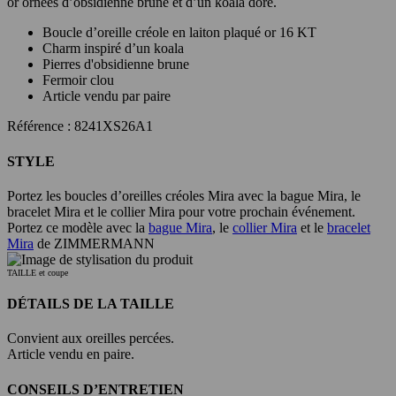
or ornées d’obsidienne brune et d’un koala doré.
Boucle d’oreille créole en laiton plaqué or 16 KT
Charm inspiré d’un koala
Pierres d'obsidienne brune
Fermoir clou
Article vendu par paire
Référence : 8241XS26A1
STYLE
Portez les boucles d’oreilles créoles Mira avec la bague Mira, le
bracelet Mira et le collier Mira pour votre prochain événement.
Portez ce modèle avec la
bague Mira
, le
collier Mira
et le
bracelet
Mira
de ZIMMERMANN
TAILLE et coupe
DÉTAILS DE LA TAILLE
Convient aux oreilles percées.
Article vendu en paire.
CONSEILS D’ENTRETIEN