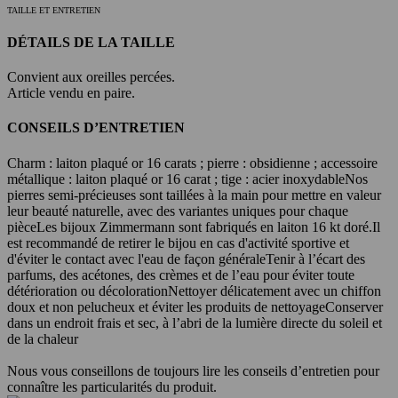
TAILLE ET ENTRETIEN
DÉTAILS DE LA TAILLE
Convient aux oreilles percées.
Article vendu en paire.
CONSEILS D’ENTRETIEN
Charm : laiton plaqué or 16 carats ; pierre : obsidienne ; accessoire
métallique : laiton plaqué or 16 carat ; tige : acier inoxydable
Nos
pierres semi-précieuses sont taillées à la main pour mettre en valeur
leur beauté naturelle, avec des variantes uniques pour chaque
pièce
Les bijoux Zimmermann sont fabriqués en laiton 16 kt doré.
Il
est recommandé de retirer le bijou en cas d'activité sportive et
d'éviter le contact avec l'eau de façon générale
Tenir à l’écart des
parfums, des acétones, des crèmes et de l’eau pour éviter toute
détérioration ou décoloration
Nettoyer délicatement avec un chiffon
doux et non pelucheux et éviter les produits de nettoyage
Conserver
dans un endroit frais et sec, à l’abri de la lumière directe du soleil et
de la chaleur
Nous vous conseillons de toujours lire les conseils d’entretien pour
connaître les particularités du produit.