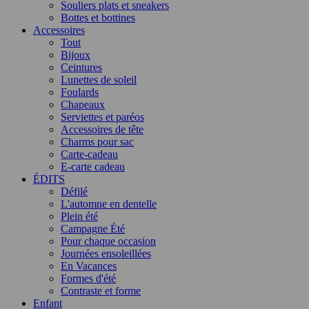
Souliers plats et sneakers
Bottes et bottines
Accessoires
Tout
Bijoux
Ceintures
Lunettes de soleil
Foulards
Chapeaux
Serviettes et paréos
Accessoires de tête
Charms pour sac
Carte-cadeau
E-carte cadeau
ÉDITS
Défilé
L'automne en dentelle
Plein été
Campagne Été
Pour chaque occasion
Journées ensoleillées
En Vacances
Formes d'été
Contraste et forme
Enfant