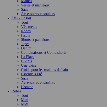
Mailles
Vestes et manteaux
Sacs
Accessoires et souliers
Été & Resort
Tout
Vêtements
Robes
Hauts
Shorts et pantalons
Jupes
Denim
Combinaisons et Combishorts
La Plage
Bikinis
Une pièce
Guide pour les maillots de bain
Essentiels Été
Sacs
Accessoires et souliers
Homme
Robes
Tout
Mini
Midi