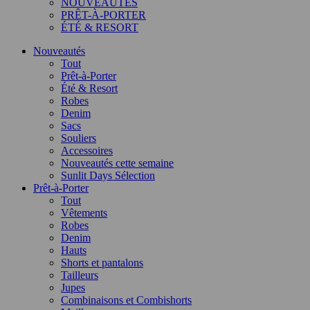
NOUVEAUTÉS
PRÊT-À-PORTER
ÉTÉ & RESORT
Nouveautés
Tout
Prêt-à-Porter
Été & Resort
Robes
Denim
Sacs
Souliers
Accessoires
Nouveautés cette semaine
Sunlit Days Sélection
Prêt-à-Porter
Tout
Vêtements
Robes
Denim
Hauts
Shorts et pantalons
Tailleurs
Jupes
Combinaisons et Combishorts