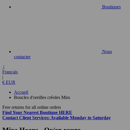
Boutiques
Nous
contacter
|
Français
|
€ EUR
Accueil
Boucles d'oreilles créoles Mira
Free returns for all online orders
Find Your Nearest Boutique
HERE
Contact
Client Services:
Available Monday to Saturday
Mira Hoops
- Or/en rouge