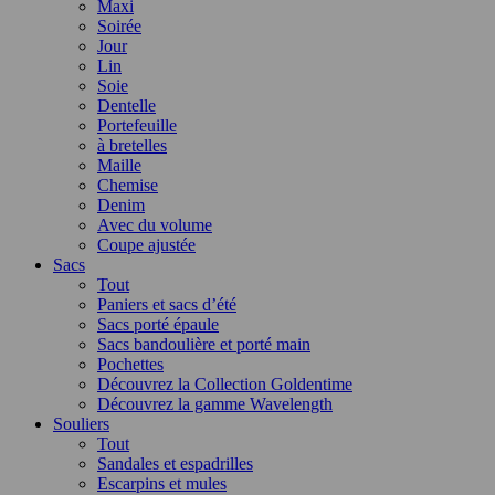
Maxi
Soirée
Jour
Lin
Soie
Dentelle
Portefeuille
à bretelles
Maille
Chemise
Denim
Avec du volume
Coupe ajustée
Sacs
Tout
Paniers et sacs d’été
Sacs porté épaule
Sacs bandoulière et porté main
Pochettes
Découvrez la Collection Goldentime
Découvrez la gamme Wavelength
Souliers
Tout
Sandales et espadrilles
Escarpins et mules